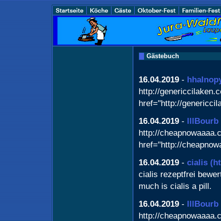
Gästebuch
16.04.2019
-
hhaInop
http://genericcilaken.c
href="http://genericci
16.04.2019
-
lllBourb
http://cheapnowaaaa.c
href="http://cheapnow
16.04.2019
-
cialis
(ht
cialis rezeptfrei bewer
much is cialis a pill.
16.04.2019
-
lllBourb
http://cheapnowaaaa.c