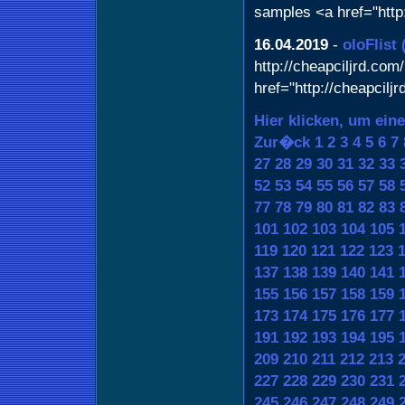
samples <a href="htt
16.04.2019
-
oloFlist
http://cheapciljrd.com/
href="http://cheapcilj
Hier klicken, um ein
Zur�ck
1
2
3
4
5
6
7
27
28
29
30
31
32
33
52
53
54
55
56
57
58
77
78
79
80
81
82
83
101
102
103
104
105
119
120
121
122
123
137
138
139
140
141
155
156
157
158
159
173
174
175
176
177
191
192
193
194
195
209
210
211
212
213
227
228
229
230
231
245
246
247
248
249