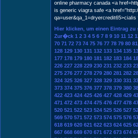
online pharmacy canada <a href=http
is generic viagra safe <a href="htt
qa=user&qa_1=dryercredit65>cialis
Hier klicken, um einen Eintrag zu
Zur�ck
1
2
3
4
5
6
7
8
9
10
11
12
1
70
71
72
73
74
75
76
77
78
79
80
81
128
129
130
131
132
133
134
135
1
177
178
179
180
181
182
183
184
1
226
227
228
229
230
231
232
233
2
275
276
277
278
279
280
281
282
2
324
325
326
327
328
329
330
331
3
373
374
375
376
377
378
379
380
3
422
423
424
425
426
427
428
429
4
471
472
473
474
475
476
477
478
4
520
521
522
523
524
525
526
527
5
569
570
571
572
573
574
575
576
5
618
619
620
621
622
623
624
625
6
667
668
669
670
671
672
673
674
6