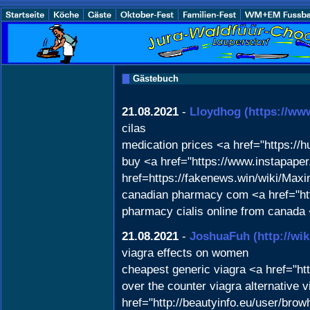
Gästebuch
21.08.2021
-
Lloydhog
(https://ww
cilas
medication prices <a href="https:/
buy <a href="https://www.instapaper
href=https://fakenews.win/wiki/Ma
canadian pharmacy com <a href="ht
pharmacy cialis online from canada 
21.08.2021
-
JoshuaFuh
(http://w
viagra effects on women
cheapest generic viagra <a href="ht
over the counter viagra alternative 
href="http://beautyinfo.eu/user/bro