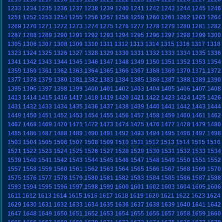
1233
1234
1235
1236
1237
1238
1239
1240
1241
1242
1243
1244
1245
1246
1251
1252
1253
1254
1255
1256
1257
1258
1259
1260
1261
1262
1263
1264
1269
1270
1271
1272
1273
1274
1275
1276
1277
1278
1279
1280
1281
1282
1287
1288
1289
1290
1291
1292
1293
1294
1295
1296
1297
1298
1299
1300
1305
1306
1307
1308
1309
1310
1311
1312
1313
1314
1315
1316
1317
1318
1323
1324
1325
1326
1327
1328
1329
1330
1331
1332
1333
1334
1335
1336
1341
1342
1343
1344
1345
1346
1347
1348
1349
1350
1351
1352
1353
1354
1359
1360
1361
1362
1363
1364
1365
1366
1367
1368
1369
1370
1371
1372
1377
1378
1379
1380
1381
1382
1383
1384
1385
1386
1387
1388
1389
1390
1395
1396
1397
1398
1399
1400
1401
1402
1403
1404
1405
1406
1407
1408
1413
1414
1415
1416
1417
1418
1419
1420
1421
1422
1423
1424
1425
1426
1431
1432
1433
1434
1435
1436
1437
1438
1439
1440
1441
1442
1443
1444
1449
1450
1451
1452
1453
1454
1455
1456
1457
1458
1459
1460
1461
1462
1467
1468
1469
1470
1471
1472
1473
1474
1475
1476
1477
1478
1479
1480
1485
1486
1487
1488
1489
1490
1491
1492
1493
1494
1495
1496
1497
1498
1503
1504
1505
1506
1507
1508
1509
1510
1511
1512
1513
1514
1515
1516
1521
1522
1523
1524
1525
1526
1527
1528
1529
1530
1531
1532
1533
1534
1539
1540
1541
1542
1543
1544
1545
1546
1547
1548
1549
1550
1551
1552
1557
1558
1559
1560
1561
1562
1563
1564
1565
1566
1567
1568
1569
1570
1575
1576
1577
1578
1579
1580
1581
1582
1583
1584
1585
1586
1587
1588
1593
1594
1595
1596
1597
1598
1599
1600
1601
1602
1603
1604
1605
1606
1611
1612
1613
1614
1615
1616
1617
1618
1619
1620
1621
1622
1623
1624
1629
1630
1631
1632
1633
1634
1635
1636
1637
1638
1639
1640
1641
1642
1647
1648
1649
1650
1651
1652
1653
1654
1655
1656
1657
1658
1659
1660