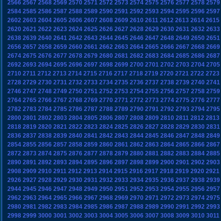
2566
2567
2568
2569
2570
2571
2572
2573
2574
2575
2576
2577
2578
2579
2584
2585
2586
2587
2588
2589
2590
2591
2592
2593
2594
2595
2596
2597
2602
2603
2604
2605
2606
2607
2608
2609
2610
2611
2612
2613
2614
2615
2620
2621
2622
2623
2624
2625
2626
2627
2628
2629
2630
2631
2632
2633
2638
2639
2640
2641
2642
2643
2644
2645
2646
2647
2648
2649
2650
2651
2656
2657
2658
2659
2660
2661
2662
2663
2664
2665
2666
2667
2668
2669
2674
2675
2676
2677
2678
2679
2680
2681
2682
2683
2684
2685
2686
2687
2692
2693
2694
2695
2696
2697
2698
2699
2700
2701
2702
2703
2704
2705
2710
2711
2712
2713
2714
2715
2716
2717
2718
2719
2720
2721
2722
2723
2728
2729
2730
2731
2732
2733
2734
2735
2736
2737
2738
2739
2740
2741
2746
2747
2748
2749
2750
2751
2752
2753
2754
2755
2756
2757
2758
2759
2764
2765
2766
2767
2768
2769
2770
2771
2772
2773
2774
2775
2776
2777
2782
2783
2784
2785
2786
2787
2788
2789
2790
2791
2792
2793
2794
2795
2800
2801
2802
2803
2804
2805
2806
2807
2808
2809
2810
2811
2812
2813
2818
2819
2820
2821
2822
2823
2824
2825
2826
2827
2828
2829
2830
2831
2836
2837
2838
2839
2840
2841
2842
2843
2844
2845
2846
2847
2848
2849
2854
2855
2856
2857
2858
2859
2860
2861
2862
2863
2864
2865
2866
2867
2872
2873
2874
2875
2876
2877
2878
2879
2880
2881
2882
2883
2884
2885
2890
2891
2892
2893
2894
2895
2896
2897
2898
2899
2900
2901
2902
2903
2908
2909
2910
2911
2912
2913
2914
2915
2916
2917
2918
2919
2920
2921
2926
2927
2928
2929
2930
2931
2932
2933
2934
2935
2936
2937
2938
2939
2944
2945
2946
2947
2948
2949
2950
2951
2952
2953
2954
2955
2956
2957
2962
2963
2964
2965
2966
2967
2968
2969
2970
2971
2972
2973
2974
2975
2980
2981
2982
2983
2984
2985
2986
2987
2988
2989
2990
2991
2992
2993
2998
2999
3000
3001
3002
3003
3004
3005
3006
3007
3008
3009
3010
3011