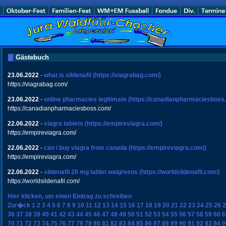
Gästebuch
23.06.2022
-
what is sildenafil
(https://viagrabag.com/)
https://viagrabag.com/
23.06.2022
-
online pharmacies legitimate
(https://canadianpharmaciesboss
https://canadianpharmaciesboss.com/
22.06.2022
-
viagra tablets
(https://empireviagra.com/)
https://empireviagra.com/
22.06.2022
-
can i buy viagra from canada
(https://empireviagra.com/)
https://empireviagra.com/
22.06.2022
-
sildenafil 20 mg tablet walgreens
(https://worldsildenafil.com/)
https://worldsildenafil.com/
Hier klicken, um einen Eintrag zu schreiben
Zur�ck
1
2
3
4
5
6
7
8
9
10
11
12
13
14
15
16
17
18
19
20
21
22
23
24
25
26
2
36
37
38
39
40
41
42
43
44
45
46
47
48
49
50
51
52
53
54
55
56
57
58
59
60
6
70
71
72
73
74
75
76
77
78
79
80
81
82
83
84
85
86
87
88
89
90
91
92
93
94
9