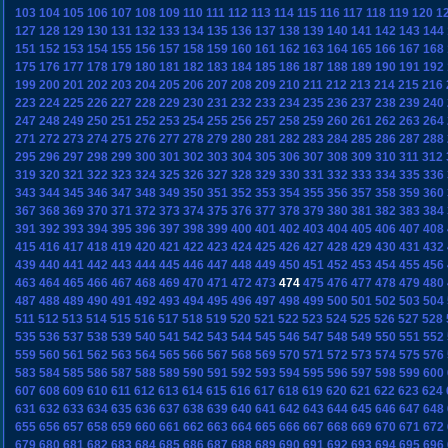
103
104
105
106
107
108
109
110
111
112
113
114
115
116
117
118
119
120
1
127
128
129
130
131
132
133
134
135
136
137
138
139
140
141
142
143
144
151
152
153
154
155
156
157
158
159
160
161
162
163
164
165
166
167
168
175
176
177
178
179
180
181
182
183
184
185
186
187
188
189
190
191
192
199
200
201
202
203
204
205
206
207
208
209
210
211
212
213
214
215
216
223
224
225
226
227
228
229
230
231
232
233
234
235
236
237
238
239
240
247
248
249
250
251
252
253
254
255
256
257
258
259
260
261
262
263
264
271
272
273
274
275
276
277
278
279
280
281
282
283
284
285
286
287
288
295
296
297
298
299
300
301
302
303
304
305
306
307
308
309
310
311
312
319
320
321
322
323
324
325
326
327
328
329
330
331
332
333
334
335
336
343
344
345
346
347
348
349
350
351
352
353
354
355
356
357
358
359
360
367
368
369
370
371
372
373
374
375
376
377
378
379
380
381
382
383
384
391
392
393
394
395
396
397
398
399
400
401
402
403
404
405
406
407
408
415
416
417
418
419
420
421
422
423
424
425
426
427
428
429
430
431
432
439
440
441
442
443
444
445
446
447
448
449
450
451
452
453
454
455
456
463
464
465
466
467
468
469
470
471
472
473
474
475
476
477
478
479
480
487
488
489
490
491
492
493
494
495
496
497
498
499
500
501
502
503
504
511
512
513
514
515
516
517
518
519
520
521
522
523
524
525
526
527
528
535
536
537
538
539
540
541
542
543
544
545
546
547
548
549
550
551
552
559
560
561
562
563
564
565
566
567
568
569
570
571
572
573
574
575
576
583
584
585
586
587
588
589
590
591
592
593
594
595
596
597
598
599
600
607
608
609
610
611
612
613
614
615
616
617
618
619
620
621
622
623
624
631
632
633
634
635
636
637
638
639
640
641
642
643
644
645
646
647
648
655
656
657
658
659
660
661
662
663
664
665
666
667
668
669
670
671
672
679
680
681
682
683
684
685
686
687
688
689
690
691
692
693
694
695
696