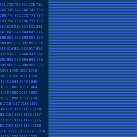
721
722
723
724
725
726
745
746
747
748
749
750
769
770
771
772
773
774
793
794
795
796
797
798
817
818
819
820
821
822
841
842
843
844
845
846
865
866
867
868
869
870
889
890
891
892
893
894
913
914
915
916
917
918
937
938
939
940
941
942
961
962
963
964
965
966
985
986
987
988
989
990
1007
1008
1009
1010
1025
1026
1027
1028
1043
1044
1045
1046
1061
1062
1063
1064
1079
1080
1081
1082
1097
1098
1099
1100
15
1116
1117
1118
1119
134
1135
1136
1137
1138
153
1154
1155
1156
1157
172
1173
1174
1175
1176
191
1192
1193
1194
1195
1210
1211
1212
1213
1214
1229
1230
1231
1232