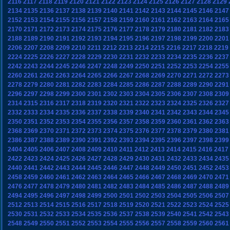
2116
2117
2118
2119
2120
2121
2122
2123
2124
2125
2126
2127
2128
2129
2134
2135
2136
2137
2138
2139
2140
2141
2142
2143
2144
2145
2146
2147
2152
2153
2154
2155
2156
2157
2158
2159
2160
2161
2162
2163
2164
2165
2170
2171
2172
2173
2174
2175
2176
2177
2178
2179
2180
2181
2182
2183
2188
2189
2190
2191
2192
2193
2194
2195
2196
2197
2198
2199
2200
2201
2206
2207
2208
2209
2210
2211
2212
2213
2214
2215
2216
2217
2218
2219
2224
2225
2226
2227
2228
2229
2230
2231
2232
2233
2234
2235
2236
2237
2242
2243
2244
2245
2246
2247
2248
2249
2250
2251
2252
2253
2254
2255
2260
2261
2262
2263
2264
2265
2266
2267
2268
2269
2270
2271
2272
2273
2278
2279
2280
2281
2282
2283
2284
2285
2286
2287
2288
2289
2290
2291
2296
2297
2298
2299
2300
2301
2302
2303
2304
2305
2306
2307
2308
2309
2314
2315
2316
2317
2318
2319
2320
2321
2322
2323
2324
2325
2326
2327
2332
2333
2334
2335
2336
2337
2338
2339
2340
2341
2342
2343
2344
2345
2350
2351
2352
2353
2354
2355
2356
2357
2358
2359
2360
2361
2362
2363
2368
2369
2370
2371
2372
2373
2374
2375
2376
2377
2378
2379
2380
2381
2386
2387
2388
2389
2390
2391
2392
2393
2394
2395
2396
2397
2398
2399
2404
2405
2406
2407
2408
2409
2410
2411
2412
2413
2414
2415
2416
2417
2422
2423
2424
2425
2426
2427
2428
2429
2430
2431
2432
2433
2434
2435
2440
2441
2442
2443
2444
2445
2446
2447
2448
2449
2450
2451
2452
2453
2458
2459
2460
2461
2462
2463
2464
2465
2466
2467
2468
2469
2470
2471
2476
2477
2478
2479
2480
2481
2482
2483
2484
2485
2486
2487
2488
2489
2494
2495
2496
2497
2498
2499
2500
2501
2502
2503
2504
2505
2506
2507
2512
2513
2514
2515
2516
2517
2518
2519
2520
2521
2522
2523
2524
2525
2530
2531
2532
2533
2534
2535
2536
2537
2538
2539
2540
2541
2542
2543
2548
2549
2550
2551
2552
2553
2554
2555
2556
2557
2558
2559
2560
2561