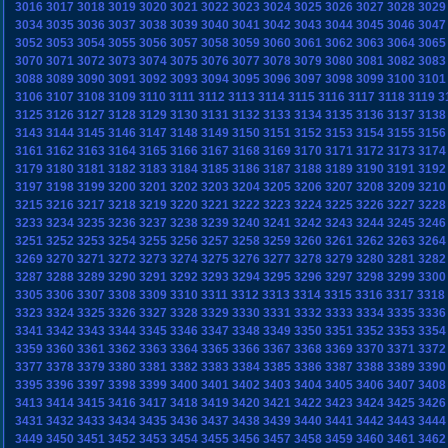
3016
3017
3018
3019
3020
3021
3022
3023
3024
3025
3026
3027
3028
3029
3034
3035
3036
3037
3038
3039
3040
3041
3042
3043
3044
3045
3046
3047
3052
3053
3054
3055
3056
3057
3058
3059
3060
3061
3062
3063
3064
3065
3070
3071
3072
3073
3074
3075
3076
3077
3078
3079
3080
3081
3082
3083
3088
3089
3090
3091
3092
3093
3094
3095
3096
3097
3098
3099
3100
3101
3106
3107
3108
3109
3110
3111
3112
3113
3114
3115
3116
3117
3118
3119
3
3125
3126
3127
3128
3129
3130
3131
3132
3133
3134
3135
3136
3137
3138
3143
3144
3145
3146
3147
3148
3149
3150
3151
3152
3153
3154
3155
3156
3161
3162
3163
3164
3165
3166
3167
3168
3169
3170
3171
3172
3173
3174
3179
3180
3181
3182
3183
3184
3185
3186
3187
3188
3189
3190
3191
3192
3197
3198
3199
3200
3201
3202
3203
3204
3205
3206
3207
3208
3209
3210
3215
3216
3217
3218
3219
3220
3221
3222
3223
3224
3225
3226
3227
3228
3233
3234
3235
3236
3237
3238
3239
3240
3241
3242
3243
3244
3245
3246
3251
3252
3253
3254
3255
3256
3257
3258
3259
3260
3261
3262
3263
3264
3269
3270
3271
3272
3273
3274
3275
3276
3277
3278
3279
3280
3281
3282
3287
3288
3289
3290
3291
3292
3293
3294
3295
3296
3297
3298
3299
3300
3305
3306
3307
3308
3309
3310
3311
3312
3313
3314
3315
3316
3317
3318
3323
3324
3325
3326
3327
3328
3329
3330
3331
3332
3333
3334
3335
3336
3341
3342
3343
3344
3345
3346
3347
3348
3349
3350
3351
3352
3353
3354
3359
3360
3361
3362
3363
3364
3365
3366
3367
3368
3369
3370
3371
3372
3377
3378
3379
3380
3381
3382
3383
3384
3385
3386
3387
3388
3389
3390
3395
3396
3397
3398
3399
3400
3401
3402
3403
3404
3405
3406
3407
3408
3413
3414
3415
3416
3417
3418
3419
3420
3421
3422
3423
3424
3425
3426
3431
3432
3433
3434
3435
3436
3437
3438
3439
3440
3441
3442
3443
3444
3449
3450
3451
3452
3453
3454
3455
3456
3457
3458
3459
3460
3461
3462