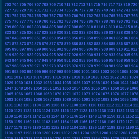
703
704
705
706
707
708
709
710
711
712
713
714
715
716
717
718
719
720
727
728
729
730
731
732
733
734
735
736
737
738
739
740
741
742
743
744
751
752
753
754
755
756
757
758
759
760
761
762
763
764
765
766
767
768
775
776
777
778
779
780
781
782
783
784
785
786
787
788
789
790
791
792
799
800
801
802
803
804
805
806
807
808
809
810
811
812
813
814
815
816
823
824
825
826
827
828
829
830
831
832
833
834
835
836
837
838
839
840
847
848
849
850
851
852
853
854
855
856
857
858
859
860
861
862
863
864
871
872
873
874
875
876
877
878
879
880
881
882
883
884
885
886
887
888
895
896
897
898
899
900
901
902
903
904
905
906
907
908
909
910
911
912
919
920
921
922
923
924
925
926
927
928
929
930
931
932
933
934
935
936
943
944
945
946
947
948
949
950
951
952
953
954
955
956
957
958
959
960
967
968
969
970
971
972
973
974
975
976
977
978
979
980
981
982
983
984
991
992
993
994
995
996
997
998
999
1000
1001
1002
1003
1004
1005
1006
1011
1012
1013
1014
1015
1016
1017
1018
1019
1020
1021
1022
1023
1024
1029
1030
1031
1032
1033
1034
1035
1036
1037
1038
1039
1040
1041
1042
1047
1048
1049
1050
1051
1052
1053
1054
1055
1056
1057
1058
1059
1060
1065
1066
1067
1068
1069
1070
1071
1072
1073
1074
1075
1076
1077
1078
1083
1084
1085
1086
1087
1088
1089
1090
1091
1092
1093
1094
1095
1096
1101
1102
1103
1104
1105
1106
1107
1108
1109
1110
1111
1112
1113
1114
11
1120
1121
1122
1123
1124
1125
1126
1127
1128
1129
1130
1131
1132
1133
1
1139
1140
1141
1142
1143
1144
1145
1146
1147
1148
1149
1150
1151
1152
1
1158
1159
1160
1161
1162
1163
1164
1165
1166
1167
1168
1169
1170
1171
1
1177
1178
1179
1180
1181
1182
1183
1184
1185
1186
1187
1188
1189
1190
1
1196
1197
1198
1199
1200
1201
1202
1203
1204
1205
1206
1207
1208
1209
1215
1216
1217
1218
1219
1220
1221
1222
1223
1224
1225
1226
1227
1228