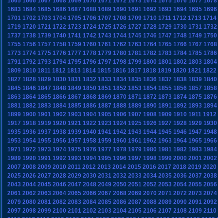
1665
1666
1667
1668
1669
1670
1671
1672
1673
1674
1675
1676
1677
1678
1683
1684
1685
1686
1687
1688
1689
1690
1691
1692
1693
1694
1695
1696
1701
1702
1703
1704
1705
1706
1707
1708
1709
1710
1711
1712
1713
1714
1719
1720
1721
1722
1723
1724
1725
1726
1727
1728
1729
1730
1731
1732
1737
1738
1739
1740
1741
1742
1743
1744
1745
1746
1747
1748
1749
1750
1755
1756
1757
1758
1759
1760
1761
1762
1763
1764
1765
1766
1767
1768
1773
1774
1775
1776
1777
1778
1779
1780
1781
1782
1783
1784
1785
1786
1791
1792
1793
1794
1795
1796
1797
1798
1799
1800
1801
1802
1803
1804
1809
1810
1811
1812
1813
1814
1815
1816
1817
1818
1819
1820
1821
1822
1827
1828
1829
1830
1831
1832
1833
1834
1835
1836
1837
1838
1839
1840
1845
1846
1847
1848
1849
1850
1851
1852
1853
1854
1855
1856
1857
1858
1863
1864
1865
1866
1867
1868
1869
1870
1871
1872
1873
1874
1875
1876
1881
1882
1883
1884
1885
1886
1887
1888
1889
1890
1891
1892
1893
1894
1899
1900
1901
1902
1903
1904
1905
1906
1907
1908
1909
1910
1911
1912
1917
1918
1919
1920
1921
1922
1923
1924
1925
1926
1927
1928
1929
1930
1935
1936
1937
1938
1939
1940
1941
1942
1943
1944
1945
1946
1947
1948
1953
1954
1955
1956
1957
1958
1959
1960
1961
1962
1963
1964
1965
1966
1971
1972
1973
1974
1975
1976
1977
1978
1979
1980
1981
1982
1983
1984
1989
1990
1991
1992
1993
1994
1995
1996
1997
1998
1999
2000
2001
2002
2007
2008
2009
2010
2011
2012
2013
2014
2015
2016
2017
2018
2019
2020
2025
2026
2027
2028
2029
2030
2031
2032
2033
2034
2035
2036
2037
2038
2043
2044
2045
2046
2047
2048
2049
2050
2051
2052
2053
2054
2055
2056
2061
2062
2063
2064
2065
2066
2067
2068
2069
2070
2071
2072
2073
2074
2079
2080
2081
2082
2083
2084
2085
2086
2087
2088
2089
2090
2091
2092
2097
2098
2099
2100
2101
2102
2103
2104
2105
2106
2107
2108
2109
2110