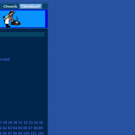
.com/)
7
28
29
30
31
32
33
34
35
1
62
63
64
65
66
67
68
69
5
96
97
98
99
100
101
102