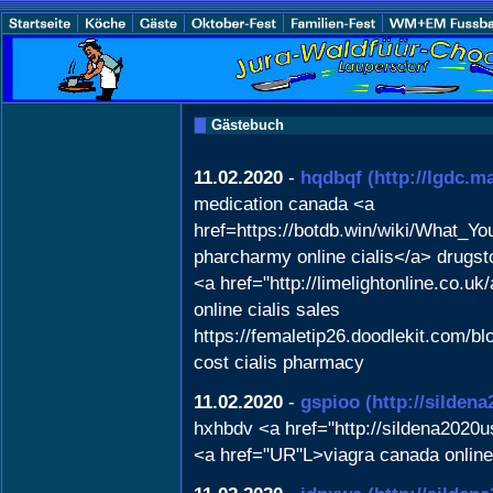
Gästebuch
11.02.2020
-
hqdbqf
(http://lgdc.
medication canada <a
href=https://botdb.win/wiki/What_
pharcharmy online cialis</a> drugst
<a href="http://limelightonline.co.
online cialis sales
https://femaletip26.doodlekit.com/b
cost cialis pharmacy
11.02.2020
-
gspioo
(http://silden
hxhbdv <a href="http://sildena2020u
<a href="UR"L>viagra canada onli