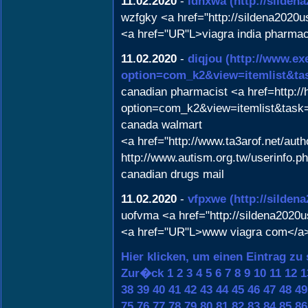
11.02.2020
-
idnxwa
(http://silden
wzfgky <a href="http://sildena202
<a href="UR"L>viagra india pharmac
11.02.2020
-
diqjou
(http://www.ex
option=com_k2&view=itemlist&ta
canadian pharmacist <a href=http://
option=com_k2&view=itemlist&task=
canada walmart
<a href="http://www.ta3arof.net/aut
http://www.autism.org.tw/userinfo.
canadian drugs mail
11.02.2020
-
vfpxwe
(http://silden
uofvma <a href="http://sildena2020u
<a href="UR"L>www viagra com</a> 
Hier klicken, um einen Eintrag zu
Zur�ck
1
2
3
4
5
6
7
8
9
10
11
12
1
38
39
40
41
42
43
44
45
46
47
48
49
75
76
77
78
79
80
81
82
83
84
85
86