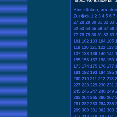
https://worldsildenafil
Hier klicken, um ein
Zur�ck
1
2
3
4
5
6
7
27
28
29
30
31
32
33
52
53
54
55
56
57
58
77
78
79
80
81
82
83
101
102
103
104
105
119
120
121
122
123
137
138
139
140
141
155
156
157
158
159
173
174
175
176
177
191
192
193
194
195
209
210
211
212
213
227
228
229
230
231
245
246
247
248
249
263
264
265
266
267
281
282
283
284
285
299
300
301
302
303
317
318
319
320
321