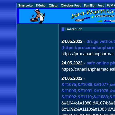
Gästebuch
24.05.2022
-
drugs without
(https://procanadianphar
https://procanadianpharmac
24.05.2022
-
safe online p
https://canadianpharmacie
24.05.2022
-
&#1075;&#1088;&#1077;&#
&#1093;&#1091;&#1076;&#
&#1092;&#1110;&#1083;&#
&#1044;&#1080;&#1074;&#1
&#1092;&#1110;&#1083;&#1