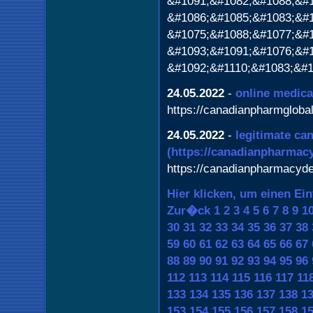
&#1091;&#1082;&#1088;&#1
&#1086;&#1085;&#1083;&#1
&#1075;&#1088;&#1077;&#1
&#1093;&#1091;&#1076;&#1
&#1092;&#1110;&#1083;&#1
24.05.2022
-
online medica
https://canadianpharmgloba
24.05.2022
-
legitimate ca
(https://canadianpharmac
https://canadianpharmacyd
Hier klicken, um einen Ei
Zur�ck
1
2
3
4
5
6
7
8
9
1
30
31
32
33
34
35
36
37
38
59
60
61
62
63
64
65
66
67
88
89
90
91
92
93
94
95
96
112
113
114
115
116
117
11
133
134
135
136
137
138
1
153
154
155
156
157
158
1