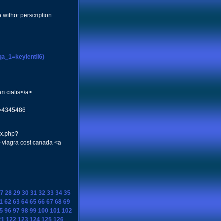
withot perscription
a_1=keylentil6)
n cialis</a>
d=4345486
ex.php?
 viagra cost canada <a
7
28
29
30
31
32
33
34
35
1
62
63
64
65
66
67
68
69
5
96
97
98
99
100
101
102
21
122
123
124
125
126