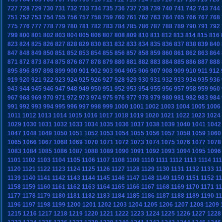
727
728
729
730
731
732
733
734
735
736
737
738
739
740
741
742
743
744
751
752
753
754
755
756
757
758
759
760
761
762
763
764
765
766
767
768
775
776
777
778
779
780
781
782
783
784
785
786
787
788
789
790
791
792
799
800
801
802
803
804
805
806
807
808
809
810
811
812
813
814
815
816
823
824
825
826
827
828
829
830
831
832
833
834
835
836
837
838
839
840
847
848
849
850
851
852
853
854
855
856
857
858
859
860
861
862
863
864
871
872
873
874
875
876
877
878
879
880
881
882
883
884
885
886
887
888
895
896
897
898
899
900
901
902
903
904
905
906
907
908
909
910
911
912
919
920
921
922
923
924
925
926
927
928
929
930
931
932
933
934
935
936
943
944
945
946
947
948
949
950
951
952
953
954
955
956
957
958
959
960
967
968
969
970
971
972
973
974
975
976
977
978
979
980
981
982
983
984
991
992
993
994
995
996
997
998
999
1000
1001
1002
1003
1004
1005
1006
1011
1012
1013
1014
1015
1016
1017
1018
1019
1020
1021
1022
1023
1024
1029
1030
1031
1032
1033
1034
1035
1036
1037
1038
1039
1040
1041
1042
1047
1048
1049
1050
1051
1052
1053
1054
1055
1056
1057
1058
1059
1060
1065
1066
1067
1068
1069
1070
1071
1072
1073
1074
1075
1076
1077
1078
1083
1084
1085
1086
1087
1088
1089
1090
1091
1092
1093
1094
1095
1096
1101
1102
1103
1104
1105
1106
1107
1108
1109
1110
1111
1112
1113
1114
11
1120
1121
1122
1123
1124
1125
1126
1127
1128
1129
1130
1131
1132
1133
1
1139
1140
1141
1142
1143
1144
1145
1146
1147
1148
1149
1150
1151
1152
1
1158
1159
1160
1161
1162
1163
1164
1165
1166
1167
1168
1169
1170
1171
1
1177
1178
1179
1180
1181
1182
1183
1184
1185
1186
1187
1188
1189
1190
1
1196
1197
1198
1199
1200
1201
1202
1203
1204
1205
1206
1207
1208
1209
1215
1216
1217
1218
1219
1220
1221
1222
1223
1224
1225
1226
1227
1228