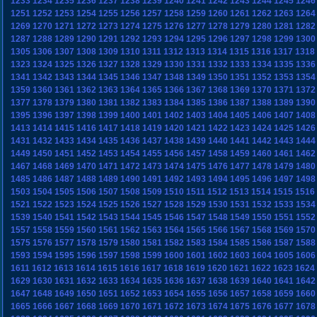
1233
1234
1235
1236
1237
1238
1239
1240
1241
1242
1243
1244
1245
1246
1251
1252
1253
1254
1255
1256
1257
1258
1259
1260
1261
1262
1263
1264
1269
1270
1271
1272
1273
1274
1275
1276
1277
1278
1279
1280
1281
1282
1287
1288
1289
1290
1291
1292
1293
1294
1295
1296
1297
1298
1299
1300
1305
1306
1307
1308
1309
1310
1311
1312
1313
1314
1315
1316
1317
1318
1323
1324
1325
1326
1327
1328
1329
1330
1331
1332
1333
1334
1335
1336
1341
1342
1343
1344
1345
1346
1347
1348
1349
1350
1351
1352
1353
1354
1359
1360
1361
1362
1363
1364
1365
1366
1367
1368
1369
1370
1371
1372
1377
1378
1379
1380
1381
1382
1383
1384
1385
1386
1387
1388
1389
1390
1395
1396
1397
1398
1399
1400
1401
1402
1403
1404
1405
1406
1407
1408
1413
1414
1415
1416
1417
1418
1419
1420
1421
1422
1423
1424
1425
1426
1431
1432
1433
1434
1435
1436
1437
1438
1439
1440
1441
1442
1443
1444
1449
1450
1451
1452
1453
1454
1455
1456
1457
1458
1459
1460
1461
1462
1467
1468
1469
1470
1471
1472
1473
1474
1475
1476
1477
1478
1479
1480
1485
1486
1487
1488
1489
1490
1491
1492
1493
1494
1495
1496
1497
1498
1503
1504
1505
1506
1507
1508
1509
1510
1511
1512
1513
1514
1515
1516
1521
1522
1523
1524
1525
1526
1527
1528
1529
1530
1531
1532
1533
1534
1539
1540
1541
1542
1543
1544
1545
1546
1547
1548
1549
1550
1551
1552
1557
1558
1559
1560
1561
1562
1563
1564
1565
1566
1567
1568
1569
1570
1575
1576
1577
1578
1579
1580
1581
1582
1583
1584
1585
1586
1587
1588
1593
1594
1595
1596
1597
1598
1599
1600
1601
1602
1603
1604
1605
1606
1611
1612
1613
1614
1615
1616
1617
1618
1619
1620
1621
1622
1623
1624
1629
1630
1631
1632
1633
1634
1635
1636
1637
1638
1639
1640
1641
1642
1647
1648
1649
1650
1651
1652
1653
1654
1655
1656
1657
1658
1659
1660
1665
1666
1667
1668
1669
1670
1671
1672
1673
1674
1675
1676
1677
1678