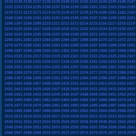
2134
2135
2136
2137
2138
2139
2140
2141
2142
2143
2144
2145
2146
2147
2152
2153
2154
2155
2156
2157
2158
2159
2160
2161
2162
2163
2164
2165
2170
2171
2172
2173
2174
2175
2176
2177
2178
2179
2180
2181
2182
2183
2188
2189
2190
2191
2192
2193
2194
2195
2196
2197
2198
2199
2200
2201
2206
2207
2208
2209
2210
2211
2212
2213
2214
2215
2216
2217
2218
2219
2224
2225
2226
2227
2228
2229
2230
2231
2232
2233
2234
2235
2236
2237
2242
2243
2244
2245
2246
2247
2248
2249
2250
2251
2252
2253
2254
2255
2260
2261
2262
2263
2264
2265
2266
2267
2268
2269
2270
2271
2272
2273
2278
2279
2280
2281
2282
2283
2284
2285
2286
2287
2288
2289
2290
2291
2296
2297
2298
2299
2300
2301
2302
2303
2304
2305
2306
2307
2308
2309
2314
2315
2316
2317
2318
2319
2320
2321
2322
2323
2324
2325
2326
2327
2332
2333
2334
2335
2336
2337
2338
2339
2340
2341
2342
2343
2344
2345
2350
2351
2352
2353
2354
2355
2356
2357
2358
2359
2360
2361
2362
2363
2368
2369
2370
2371
2372
2373
2374
2375
2376
2377
2378
2379
2380
2381
2386
2387
2388
2389
2390
2391
2392
2393
2394
2395
2396
2397
2398
2399
2404
2405
2406
2407
2408
2409
2410
2411
2412
2413
2414
2415
2416
2417
2422
2423
2424
2425
2426
2427
2428
2429
2430
2431
2432
2433
2434
2435
2440
2441
2442
2443
2444
2445
2446
2447
2448
2449
2450
2451
2452
2453
2458
2459
2460
2461
2462
2463
2464
2465
2466
2467
2468
2469
2470
2471
2476
2477
2478
2479
2480
2481
2482
2483
2484
2485
2486
2487
2488
2489
2494
2495
2496
2497
2498
2499
2500
2501
2502
2503
2504
2505
2506
2507
2512
2513
2514
2515
2516
2517
2518
2519
2520
2521
2522
2523
2524
2525
2530
2531
2532
2533
2534
2535
2536
2537
2538
2539
2540
2541
2542
2543
2548
2549
2550
2551
2552
2553
2554
2555
2556
2557
2558
2559
2560
2561
2566
2567
2568
2569
2570
2571
2572
2573
2574
2575
2576
2577
2578
2579