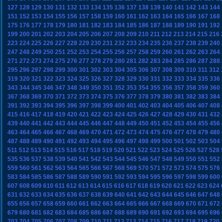
127
128
129
130
131
132
133
134
135
136
137
138
139
140
141
142
143
144
151
152
153
154
155
156
157
158
159
160
161
162
163
164
165
166
167
168
175
176
177
178
179
180
181
182
183
184
185
186
187
188
189
190
191
192
199
200
201
202
203
204
205
206
207
208
209
210
211
212
213
214
215
216
223
224
225
226
227
228
229
230
231
232
233
234
235
236
237
238
239
240
247
248
249
250
251
252
253
254
255
256
257
258
259
260
261
262
263
264
271
272
273
274
275
276
277
278
279
280
281
282
283
284
285
286
287
288
295
296
297
298
299
300
301
302
303
304
305
306
307
308
309
310
311
312
319
320
321
322
323
324
325
326
327
328
329
330
331
332
333
334
335
336
343
344
345
346
347
348
349
350
351
352
353
354
355
356
357
358
359
360
367
368
369
370
371
372
373
374
375
376
377
378
379
380
381
382
383
384
391
392
393
394
395
396
397
398
399
400
401
402
403
404
405
406
407
408
415
416
417
418
419
420
421
422
423
424
425
426
427
428
429
430
431
432
439
440
441
442
443
444
445
446
447
448
449
450
451
452
453
454
455
456
463
464
465
466
467
468
469
470
471
472
473
474
475
476
477
478
479
480
487
488
489
490
491
492
493
494
495
496
497
498
499
500
501
502
503
504
511
512
513
514
515
516
517
518
519
520
521
522
523
524
525
526
527
528
535
536
537
538
539
540
541
542
543
544
545
546
547
548
549
550
551
552
559
560
561
562
563
564
565
566
567
568
569
570
571
572
573
574
575
576
583
584
585
586
587
588
589
590
591
592
593
594
595
596
597
598
599
600
607
608
609
610
611
612
613
614
615
616
617
618
619
620
621
622
623
624
631
632
633
634
635
636
637
638
639
640
641
642
643
644
645
646
647
648
655
656
657
658
659
660
661
662
663
664
665
666
667
668
669
670
671
672
679
680
681
682
683
684
685
686
687
688
689
690
691
692
693
694
695
696
703
704
705
706
707
708
709
710
711
712
713
714
715
716
717
718
719
720