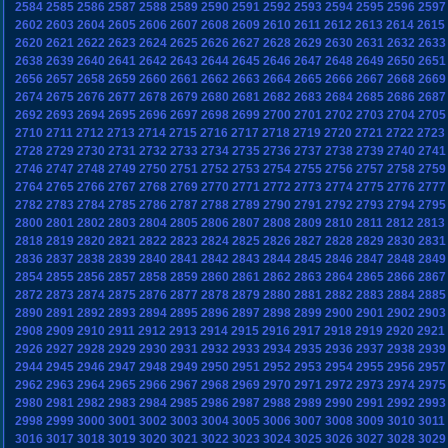
2584
2585
2586
2587
2588
2589
2590
2591
2592
2593
2594
2595
2596
2597
2602
2603
2604
2605
2606
2607
2608
2609
2610
2611
2612
2613
2614
2615
2620
2621
2622
2623
2624
2625
2626
2627
2628
2629
2630
2631
2632
2633
2638
2639
2640
2641
2642
2643
2644
2645
2646
2647
2648
2649
2650
2651
2656
2657
2658
2659
2660
2661
2662
2663
2664
2665
2666
2667
2668
2669
2674
2675
2676
2677
2678
2679
2680
2681
2682
2683
2684
2685
2686
2687
2692
2693
2694
2695
2696
2697
2698
2699
2700
2701
2702
2703
2704
2705
2710
2711
2712
2713
2714
2715
2716
2717
2718
2719
2720
2721
2722
2723
2728
2729
2730
2731
2732
2733
2734
2735
2736
2737
2738
2739
2740
2741
2746
2747
2748
2749
2750
2751
2752
2753
2754
2755
2756
2757
2758
2759
2764
2765
2766
2767
2768
2769
2770
2771
2772
2773
2774
2775
2776
2777
2782
2783
2784
2785
2786
2787
2788
2789
2790
2791
2792
2793
2794
2795
2800
2801
2802
2803
2804
2805
2806
2807
2808
2809
2810
2811
2812
2813
2818
2819
2820
2821
2822
2823
2824
2825
2826
2827
2828
2829
2830
2831
2836
2837
2838
2839
2840
2841
2842
2843
2844
2845
2846
2847
2848
2849
2854
2855
2856
2857
2858
2859
2860
2861
2862
2863
2864
2865
2866
2867
2872
2873
2874
2875
2876
2877
2878
2879
2880
2881
2882
2883
2884
2885
2890
2891
2892
2893
2894
2895
2896
2897
2898
2899
2900
2901
2902
2903
2908
2909
2910
2911
2912
2913
2914
2915
2916
2917
2918
2919
2920
2921
2926
2927
2928
2929
2930
2931
2932
2933
2934
2935
2936
2937
2938
2939
2944
2945
2946
2947
2948
2949
2950
2951
2952
2953
2954
2955
2956
2957
2962
2963
2964
2965
2966
2967
2968
2969
2970
2971
2972
2973
2974
2975
2980
2981
2982
2983
2984
2985
2986
2987
2988
2989
2990
2991
2992
2993
2998
2999
3000
3001
3002
3003
3004
3005
3006
3007
3008
3009
3010
3011
3016
3017
3018
3019
3020
3021
3022
3023
3024
3025
3026
3027
3028
3029