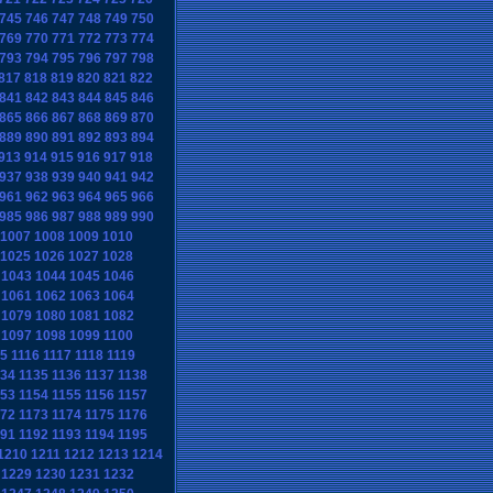
745
746
747
748
749
750
769
770
771
772
773
774
793
794
795
796
797
798
817
818
819
820
821
822
841
842
843
844
845
846
865
866
867
868
869
870
889
890
891
892
893
894
913
914
915
916
917
918
937
938
939
940
941
942
961
962
963
964
965
966
985
986
987
988
989
990
1007
1008
1009
1010
1025
1026
1027
1028
1043
1044
1045
1046
1061
1062
1063
1064
1079
1080
1081
1082
1097
1098
1099
1100
15
1116
1117
1118
1119
134
1135
1136
1137
1138
153
1154
1155
1156
1157
172
1173
1174
1175
1176
191
1192
1193
1194
1195
1210
1211
1212
1213
1214
1229
1230
1231
1232