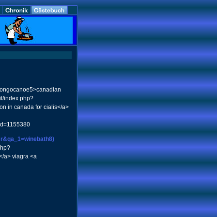
m/bongocanoe5>canadian
it/index.php?
 in canada for cialis</a>
&id=1155380
ser&qa_1=winebath8)
php?
/a> viagra <a