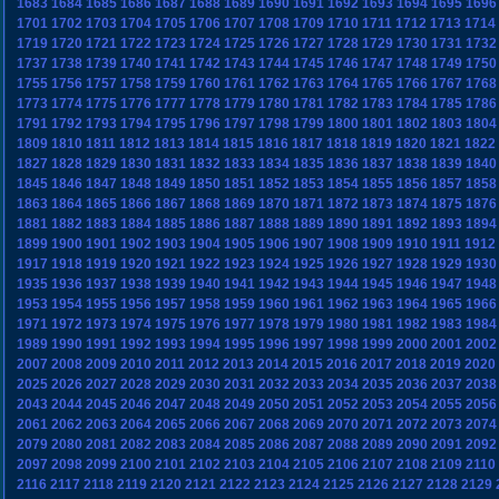
1683
1684
1685
1686
1687
1688
1689
1690
1691
1692
1693
1694
1695
1696
1701
1702
1703
1704
1705
1706
1707
1708
1709
1710
1711
1712
1713
1714
1719
1720
1721
1722
1723
1724
1725
1726
1727
1728
1729
1730
1731
1732
1737
1738
1739
1740
1741
1742
1743
1744
1745
1746
1747
1748
1749
1750
1755
1756
1757
1758
1759
1760
1761
1762
1763
1764
1765
1766
1767
1768
1773
1774
1775
1776
1777
1778
1779
1780
1781
1782
1783
1784
1785
1786
1791
1792
1793
1794
1795
1796
1797
1798
1799
1800
1801
1802
1803
1804
1809
1810
1811
1812
1813
1814
1815
1816
1817
1818
1819
1820
1821
1822
1827
1828
1829
1830
1831
1832
1833
1834
1835
1836
1837
1838
1839
1840
1845
1846
1847
1848
1849
1850
1851
1852
1853
1854
1855
1856
1857
1858
1863
1864
1865
1866
1867
1868
1869
1870
1871
1872
1873
1874
1875
1876
1881
1882
1883
1884
1885
1886
1887
1888
1889
1890
1891
1892
1893
1894
1899
1900
1901
1902
1903
1904
1905
1906
1907
1908
1909
1910
1911
1912
1917
1918
1919
1920
1921
1922
1923
1924
1925
1926
1927
1928
1929
1930
1935
1936
1937
1938
1939
1940
1941
1942
1943
1944
1945
1946
1947
1948
1953
1954
1955
1956
1957
1958
1959
1960
1961
1962
1963
1964
1965
1966
1971
1972
1973
1974
1975
1976
1977
1978
1979
1980
1981
1982
1983
1984
1989
1990
1991
1992
1993
1994
1995
1996
1997
1998
1999
2000
2001
2002
2007
2008
2009
2010
2011
2012
2013
2014
2015
2016
2017
2018
2019
2020
2025
2026
2027
2028
2029
2030
2031
2032
2033
2034
2035
2036
2037
2038
2043
2044
2045
2046
2047
2048
2049
2050
2051
2052
2053
2054
2055
2056
2061
2062
2063
2064
2065
2066
2067
2068
2069
2070
2071
2072
2073
2074
2079
2080
2081
2082
2083
2084
2085
2086
2087
2088
2089
2090
2091
2092
2097
2098
2099
2100
2101
2102
2103
2104
2105
2106
2107
2108
2109
2110
2116
2117
2118
2119
2120
2121
2122
2123
2124
2125
2126
2127
2128
2129