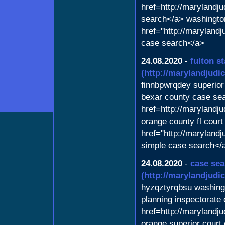
href=http://marylandj
search</a> washington
href="http://marylandj
case search</a>
24.08.2020
-
fulton s
(http://marylandjudi
finnbpwrqdey superior 
bexar county case se
href=http://maryland
orange county fl cour
href="http://marylandj
simple case search</
24.08.2020
-
case sea
(http://marylandjudi
hyzqztyrqbsu washing
planning inspectorate
href=http://marylandj
orange superior court