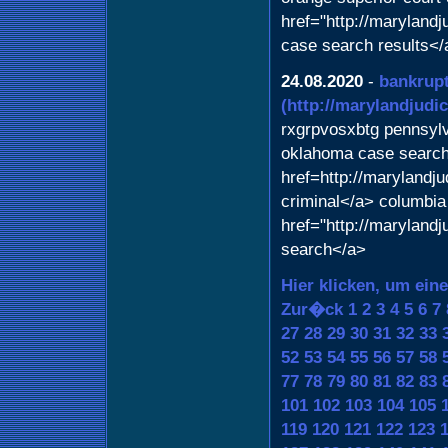
href="http://maryland
case search results</
24.08.2020
-
bankrupt
(http://marylandjudi
rxgrpvosxbtg pennsylv
oklahoma case searc
href=http://maryland
criminal</a> columbia
href="http://maryland
search</a>
Hier klicken, um ein
Zur�ck
1
2
3
4
5
6
7
27
28
29
30
31
32
33
52
53
54
55
56
57
58
77
78
79
80
81
82
83
101
102
103
104
105
119
120
121
122
123