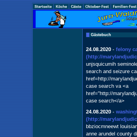
Gästebuch
24.08.2020
-
felony c
(http://marylandjudi
unjsquicumih seminol
search and seizure ca
href=http://maryland
case search va <a
href="http://maryland
case search</a>
24.08.2020
-
washingt
(http://marylandjudi
bbziocmneewt louisian
anne arundel county di