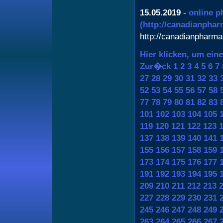
15.05.2019
-
online p
(http://canadianpha
http://canadianpharma
Hier klicken, um ein
Zur�ck
1
2
3
4
5
6
7
27
28
29
30
31
32
33
52
53
54
55
56
57
58
77
78
79
80
81
82
83
101
102
103
104
105
119
120
121
122
123
137
138
139
140
141
155
156
157
158
159
173
174
175
176
177
191
192
193
194
195
209
210
211
212
213
227
228
229
230
231
245
246
247
248
249
263
264
265
266
267