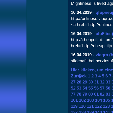
Mightiness is lived ag
16.04.2019
-
qfupneu
http://onlinesslviaqra
<a href="http://online
16.04.2019
-
oloFlist
http://cheapciljrd.com/
href="http://cheapcilj
16.04.2019
-
viagra
(
sildenafil bei herzins
Hier klicken, um ein
Zur�ck
1
2
3
4
5
6
7
27
28
29
30
31
32
33
52
53
54
55
56
57
58
77
78
79
80
81
82
83
101
102
103
104
105
119
120
121
122
123
137
138
139
140
141