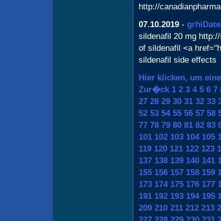
http://canadianpharma
07.10.2019
-
grhiDate
sildenafil 20 mg http://
of sildenafil <a href="
sildenafil side effects
Hier klicken, um ein
Zur�ck
1
2
3
4
5
6
7
27
28
29
30
31
32
33
52
53
54
55
56
57
58
77
78
79
80
81
82
83
101
102
103
104
105
119
120
121
122
123
137
138
139
140
141
155
156
157
158
159
173
174
175
176
177
191
192
193
194
195
209
210
211
212
213
227
228
229
230
231