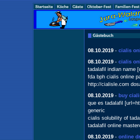
Gästebuch
08.10.2019
-
cialis on
08.10.2019
-
cialis on
tadalafil indian name [u
fda bph cialis online p
http://cialisle.com dos
08.10.2019
-
buy ciali
que es tadalafil [url=ht
generic
cialis solubility of tad
tadalafil online maste
08.10.2019
-
online d