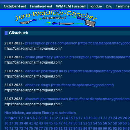
Gästebuch
23.07.2022
-
prescription prices comparison
(https://canadianpharmacygood
https://canadianpharmacygood.com/
22.07.2022
-
online pharmacy without a prescription
(https://canadianpharm
https://canadianpharmacygood.com/
22.07.2022
-
canadian pharmacy no rx
(https://canadianpharmacygood.com/
https://canadianpharmacygood.com/
22.07.2022
-
cheap rx drugs
(https://canadianpharmacygood.com/)
https://canadianpharmacygood.com/
22.07.2022
-
discount pharmaceuticals
(https://canadianpharmacygood.com/
https://canadianpharmacygood.com/
Hier klicken, um einen Eintrag zu schreiben
Zur�ck
1
2
3
4
5
6
7
8
9
10
11
12
13
14
15
16
17
18
19
20
21
22
23
24
25
26
2
36
37
38
39
40
41
42
43
44
45
46
47
48
49
50
51
52
53
54
55
56
57
58
59
60
6
70
71
72
73
74
75
76
77
78
79
80
81
82
83
84
85
86
87
88
89
90
91
92
93
94
9