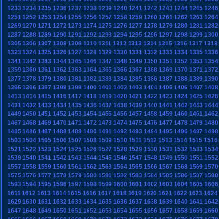
1233
1234
1235
1236
1237
1238
1239
1240
1241
1242
1243
1244
1245
1246
1251
1252
1253
1254
1255
1256
1257
1258
1259
1260
1261
1262
1263
1264
1269
1270
1271
1272
1273
1274
1275
1276
1277
1278
1279
1280
1281
1282
1287
1288
1289
1290
1291
1292
1293
1294
1295
1296
1297
1298
1299
1300
1305
1306
1307
1308
1309
1310
1311
1312
1313
1314
1315
1316
1317
1318
1323
1324
1325
1326
1327
1328
1329
1330
1331
1332
1333
1334
1335
1336
1341
1342
1343
1344
1345
1346
1347
1348
1349
1350
1351
1352
1353
1354
1359
1360
1361
1362
1363
1364
1365
1366
1367
1368
1369
1370
1371
1372
1377
1378
1379
1380
1381
1382
1383
1384
1385
1386
1387
1388
1389
1390
1395
1396
1397
1398
1399
1400
1401
1402
1403
1404
1405
1406
1407
1408
1413
1414
1415
1416
1417
1418
1419
1420
1421
1422
1423
1424
1425
1426
1431
1432
1433
1434
1435
1436
1437
1438
1439
1440
1441
1442
1443
1444
1449
1450
1451
1452
1453
1454
1455
1456
1457
1458
1459
1460
1461
1462
1467
1468
1469
1470
1471
1472
1473
1474
1475
1476
1477
1478
1479
1480
1485
1486
1487
1488
1489
1490
1491
1492
1493
1494
1495
1496
1497
1498
1503
1504
1505
1506
1507
1508
1509
1510
1511
1512
1513
1514
1515
1516
1521
1522
1523
1524
1525
1526
1527
1528
1529
1530
1531
1532
1533
1534
1539
1540
1541
1542
1543
1544
1545
1546
1547
1548
1549
1550
1551
1552
1557
1558
1559
1560
1561
1562
1563
1564
1565
1566
1567
1568
1569
1570
1575
1576
1577
1578
1579
1580
1581
1582
1583
1584
1585
1586
1587
1588
1593
1594
1595
1596
1597
1598
1599
1600
1601
1602
1603
1604
1605
1606
1611
1612
1613
1614
1615
1616
1617
1618
1619
1620
1621
1622
1623
1624
1629
1630
1631
1632
1633
1634
1635
1636
1637
1638
1639
1640
1641
1642
1647
1648
1649
1650
1651
1652
1653
1654
1655
1656
1657
1658
1659
1660