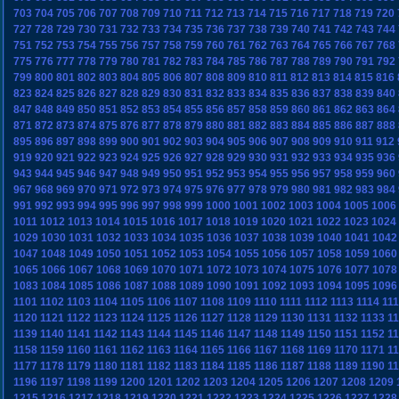
703
704
705
706
707
708
709
710
711
712
713
714
715
716
717
718
719
720
727
728
729
730
731
732
733
734
735
736
737
738
739
740
741
742
743
744
751
752
753
754
755
756
757
758
759
760
761
762
763
764
765
766
767
768
775
776
777
778
779
780
781
782
783
784
785
786
787
788
789
790
791
792
799
800
801
802
803
804
805
806
807
808
809
810
811
812
813
814
815
816
823
824
825
826
827
828
829
830
831
832
833
834
835
836
837
838
839
840
847
848
849
850
851
852
853
854
855
856
857
858
859
860
861
862
863
864
871
872
873
874
875
876
877
878
879
880
881
882
883
884
885
886
887
888
895
896
897
898
899
900
901
902
903
904
905
906
907
908
909
910
911
912
919
920
921
922
923
924
925
926
927
928
929
930
931
932
933
934
935
936
943
944
945
946
947
948
949
950
951
952
953
954
955
956
957
958
959
960
967
968
969
970
971
972
973
974
975
976
977
978
979
980
981
982
983
984
991
992
993
994
995
996
997
998
999
1000
1001
1002
1003
1004
1005
1006
1011
1012
1013
1014
1015
1016
1017
1018
1019
1020
1021
1022
1023
1024
1029
1030
1031
1032
1033
1034
1035
1036
1037
1038
1039
1040
1041
1042
1047
1048
1049
1050
1051
1052
1053
1054
1055
1056
1057
1058
1059
1060
1065
1066
1067
1068
1069
1070
1071
1072
1073
1074
1075
1076
1077
1078
1083
1084
1085
1086
1087
1088
1089
1090
1091
1092
1093
1094
1095
1096
1101
1102
1103
1104
1105
1106
1107
1108
1109
1110
1111
1112
1113
1114
11
1120
1121
1122
1123
1124
1125
1126
1127
1128
1129
1130
1131
1132
1133
1
1139
1140
1141
1142
1143
1144
1145
1146
1147
1148
1149
1150
1151
1152
1
1158
1159
1160
1161
1162
1163
1164
1165
1166
1167
1168
1169
1170
1171
1
1177
1178
1179
1180
1181
1182
1183
1184
1185
1186
1187
1188
1189
1190
1
1196
1197
1198
1199
1200
1201
1202
1203
1204
1205
1206
1207
1208
1209
1215
1216
1217
1218
1219
1220
1221
1222
1223
1224
1225
1226
1227
1228