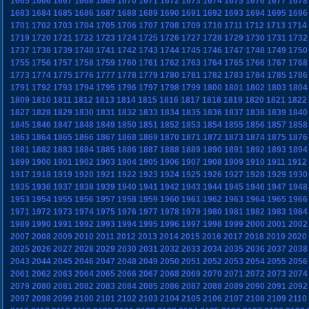
1665
1666
1667
1668
1669
1670
1671
1672
1673
1674
1675
1676
1677
1678
1683
1684
1685
1686
1687
1688
1689
1690
1691
1692
1693
1694
1695
1696
1701
1702
1703
1704
1705
1706
1707
1708
1709
1710
1711
1712
1713
1714
1719
1720
1721
1722
1723
1724
1725
1726
1727
1728
1729
1730
1731
1732
1737
1738
1739
1740
1741
1742
1743
1744
1745
1746
1747
1748
1749
1750
1755
1756
1757
1758
1759
1760
1761
1762
1763
1764
1765
1766
1767
1768
1773
1774
1775
1776
1777
1778
1779
1780
1781
1782
1783
1784
1785
1786
1791
1792
1793
1794
1795
1796
1797
1798
1799
1800
1801
1802
1803
1804
1809
1810
1811
1812
1813
1814
1815
1816
1817
1818
1819
1820
1821
1822
1827
1828
1829
1830
1831
1832
1833
1834
1835
1836
1837
1838
1839
1840
1845
1846
1847
1848
1849
1850
1851
1852
1853
1854
1855
1856
1857
1858
1863
1864
1865
1866
1867
1868
1869
1870
1871
1872
1873
1874
1875
1876
1881
1882
1883
1884
1885
1886
1887
1888
1889
1890
1891
1892
1893
1894
1899
1900
1901
1902
1903
1904
1905
1906
1907
1908
1909
1910
1911
1912
1917
1918
1919
1920
1921
1922
1923
1924
1925
1926
1927
1928
1929
1930
1935
1936
1937
1938
1939
1940
1941
1942
1943
1944
1945
1946
1947
1948
1953
1954
1955
1956
1957
1958
1959
1960
1961
1962
1963
1964
1965
1966
1971
1972
1973
1974
1975
1976
1977
1978
1979
1980
1981
1982
1983
1984
1989
1990
1991
1992
1993
1994
1995
1996
1997
1998
1999
2000
2001
2002
2007
2008
2009
2010
2011
2012
2013
2014
2015
2016
2017
2018
2019
2020
2025
2026
2027
2028
2029
2030
2031
2032
2033
2034
2035
2036
2037
2038
2043
2044
2045
2046
2047
2048
2049
2050
2051
2052
2053
2054
2055
2056
2061
2062
2063
2064
2065
2066
2067
2068
2069
2070
2071
2072
2073
2074
2079
2080
2081
2082
2083
2084
2085
2086
2087
2088
2089
2090
2091
2092
2097
2098
2099
2100
2101
2102
2103
2104
2105
2106
2107
2108
2109
2110