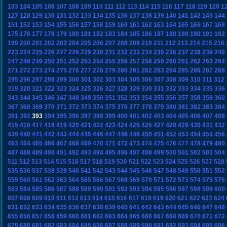
103
104
105
106
107
108
109
110
111
112
113
114
115
116
117
118
119
120
1
127
128
129
130
131
132
133
134
135
136
137
138
139
140
141
142
143
144
151
152
153
154
155
156
157
158
159
160
161
162
163
164
165
166
167
168
175
176
177
178
179
180
181
182
183
184
185
186
187
188
189
190
191
192
199
200
201
202
203
204
205
206
207
208
209
210
211
212
213
214
215
216
223
224
225
226
227
228
229
230
231
232
233
234
235
236
237
238
239
240
247
248
249
250
251
252
253
254
255
256
257
258
259
260
261
262
263
264
271
272
273
274
275
276
277
278
279
280
281
282
283
284
285
286
287
288
295
296
297
298
299
300
301
302
303
304
305
306
307
308
309
310
311
312
319
320
321
322
323
324
325
326
327
328
329
330
331
332
333
334
335
336
343
344
345
346
347
348
349
350
351
352
353
354
355
356
357
358
359
360
367
368
369
370
371
372
373
374
375
376
377
378
379
380
381
382
383
384
391
392
393
394
395
396
397
398
399
400
401
402
403
404
405
406
407
408
415
416
417
418
419
420
421
422
423
424
425
426
427
428
429
430
431
432
439
440
441
442
443
444
445
446
447
448
449
450
451
452
453
454
455
456
463
464
465
466
467
468
469
470
471
472
473
474
475
476
477
478
479
480
487
488
489
490
491
492
493
494
495
496
497
498
499
500
501
502
503
504
511
512
513
514
515
516
517
518
519
520
521
522
523
524
525
526
527
528
535
536
537
538
539
540
541
542
543
544
545
546
547
548
549
550
551
552
559
560
561
562
563
564
565
566
567
568
569
570
571
572
573
574
575
576
583
584
585
586
587
588
589
590
591
592
593
594
595
596
597
598
599
600
607
608
609
610
611
612
613
614
615
616
617
618
619
620
621
622
623
624
631
632
633
634
635
636
637
638
639
640
641
642
643
644
645
646
647
648
655
656
657
658
659
660
661
662
663
664
665
666
667
668
669
670
671
672
679
680
681
682
683
684
685
686
687
688
689
690
691
692
693
694
695
696