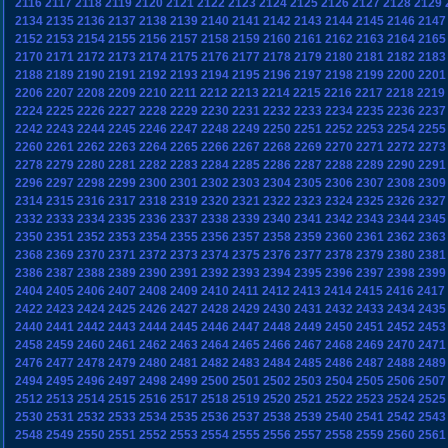
2116
2117
2118
2119
2120
2121
2122
2123
2124
2125
2126
2127
2128
2129
2134
2135
2136
2137
2138
2139
2140
2141
2142
2143
2144
2145
2146
2147
2152
2153
2154
2155
2156
2157
2158
2159
2160
2161
2162
2163
2164
2165
2170
2171
2172
2173
2174
2175
2176
2177
2178
2179
2180
2181
2182
2183
2188
2189
2190
2191
2192
2193
2194
2195
2196
2197
2198
2199
2200
2201
2206
2207
2208
2209
2210
2211
2212
2213
2214
2215
2216
2217
2218
2219
2224
2225
2226
2227
2228
2229
2230
2231
2232
2233
2234
2235
2236
2237
2242
2243
2244
2245
2246
2247
2248
2249
2250
2251
2252
2253
2254
2255
2260
2261
2262
2263
2264
2265
2266
2267
2268
2269
2270
2271
2272
2273
2278
2279
2280
2281
2282
2283
2284
2285
2286
2287
2288
2289
2290
2291
2296
2297
2298
2299
2300
2301
2302
2303
2304
2305
2306
2307
2308
2309
2314
2315
2316
2317
2318
2319
2320
2321
2322
2323
2324
2325
2326
2327
2332
2333
2334
2335
2336
2337
2338
2339
2340
2341
2342
2343
2344
2345
2350
2351
2352
2353
2354
2355
2356
2357
2358
2359
2360
2361
2362
2363
2368
2369
2370
2371
2372
2373
2374
2375
2376
2377
2378
2379
2380
2381
2386
2387
2388
2389
2390
2391
2392
2393
2394
2395
2396
2397
2398
2399
2404
2405
2406
2407
2408
2409
2410
2411
2412
2413
2414
2415
2416
2417
2422
2423
2424
2425
2426
2427
2428
2429
2430
2431
2432
2433
2434
2435
2440
2441
2442
2443
2444
2445
2446
2447
2448
2449
2450
2451
2452
2453
2458
2459
2460
2461
2462
2463
2464
2465
2466
2467
2468
2469
2470
2471
2476
2477
2478
2479
2480
2481
2482
2483
2484
2485
2486
2487
2488
2489
2494
2495
2496
2497
2498
2499
2500
2501
2502
2503
2504
2505
2506
2507
2512
2513
2514
2515
2516
2517
2518
2519
2520
2521
2522
2523
2524
2525
2530
2531
2532
2533
2534
2535
2536
2537
2538
2539
2540
2541
2542
2543
2548
2549
2550
2551
2552
2553
2554
2555
2556
2557
2558
2559
2560
2561