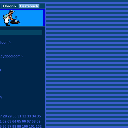
.com/)
acygood.com/)
)
)
7
28
29
30
31
32
33
34
35
1
62
63
64
65
66
67
68
69
5
96
97
98
99
100
101
102