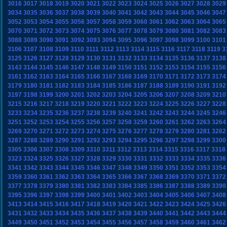
3016
3017
3018
3019
3020
3021
3022
3023
3024
3025
3026
3027
3028
3029
3034
3035
3036
3037
3038
3039
3040
3041
3042
3043
3044
3045
3046
3047
3052
3053
3054
3055
3056
3057
3058
3059
3060
3061
3062
3063
3064
3065
3070
3071
3072
3073
3074
3075
3076
3077
3078
3079
3080
3081
3082
3083
3088
3089
3090
3091
3092
3093
3094
3095
3096
3097
3098
3099
3100
3101
3106
3107
3108
3109
3110
3111
3112
3113
3114
3115
3116
3117
3118
3119
3
3125
3126
3127
3128
3129
3130
3131
3132
3133
3134
3135
3136
3137
3138
3143
3144
3145
3146
3147
3148
3149
3150
3151
3152
3153
3154
3155
3156
3161
3162
3163
3164
3165
3166
3167
3168
3169
3170
3171
3172
3173
3174
3179
3180
3181
3182
3183
3184
3185
3186
3187
3188
3189
3190
3191
3192
3197
3198
3199
3200
3201
3202
3203
3204
3205
3206
3207
3208
3209
3210
3215
3216
3217
3218
3219
3220
3221
3222
3223
3224
3225
3226
3227
3228
3233
3234
3235
3236
3237
3238
3239
3240
3241
3242
3243
3244
3245
3246
3251
3252
3253
3254
3255
3256
3257
3258
3259
3260
3261
3262
3263
3264
3269
3270
3271
3272
3273
3274
3275
3276
3277
3278
3279
3280
3281
3282
3287
3288
3289
3290
3291
3292
3293
3294
3295
3296
3297
3298
3299
3300
3305
3306
3307
3308
3309
3310
3311
3312
3313
3314
3315
3316
3317
3318
3323
3324
3325
3326
3327
3328
3329
3330
3331
3332
3333
3334
3335
3336
3341
3342
3343
3344
3345
3346
3347
3348
3349
3350
3351
3352
3353
3354
3359
3360
3361
3362
3363
3364
3365
3366
3367
3368
3369
3370
3371
3372
3377
3378
3379
3380
3381
3382
3383
3384
3385
3386
3387
3388
3389
3390
3395
3396
3397
3398
3399
3400
3401
3402
3403
3404
3405
3406
3407
3408
3413
3414
3415
3416
3417
3418
3419
3420
3421
3422
3423
3424
3425
3426
3431
3432
3433
3434
3435
3436
3437
3438
3439
3440
3441
3442
3443
3444
3449
3450
3451
3452
3453
3454
3455
3456
3457
3458
3459
3460
3461
3462