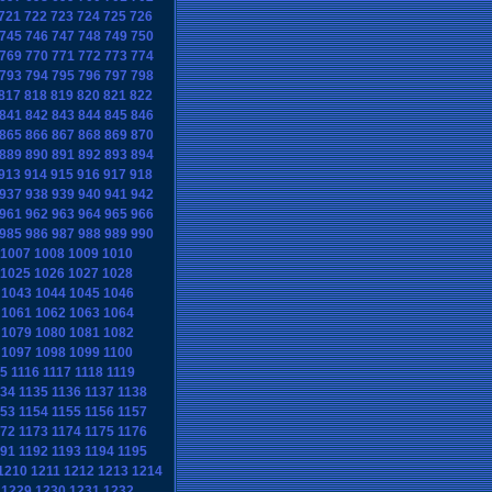
721
722
723
724
725
726
745
746
747
748
749
750
769
770
771
772
773
774
793
794
795
796
797
798
817
818
819
820
821
822
841
842
843
844
845
846
865
866
867
868
869
870
889
890
891
892
893
894
913
914
915
916
917
918
937
938
939
940
941
942
961
962
963
964
965
966
985
986
987
988
989
990
1007
1008
1009
1010
1025
1026
1027
1028
1043
1044
1045
1046
1061
1062
1063
1064
1079
1080
1081
1082
1097
1098
1099
1100
15
1116
1117
1118
1119
134
1135
1136
1137
1138
153
1154
1155
1156
1157
172
1173
1174
1175
1176
191
1192
1193
1194
1195
1210
1211
1212
1213
1214
1229
1230
1231
1232