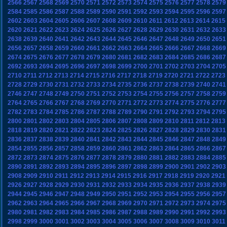
2566
2567
2568
2569
2570
2571
2572
2573
2574
2575
2576
2577
2578
2579
2584
2585
2586
2587
2588
2589
2590
2591
2592
2593
2594
2595
2596
2597
2602
2603
2604
2605
2606
2607
2608
2609
2610
2611
2612
2613
2614
2615
2620
2621
2622
2623
2624
2625
2626
2627
2628
2629
2630
2631
2632
2633
2638
2639
2640
2641
2642
2643
2644
2645
2646
2647
2648
2649
2650
2651
2656
2657
2658
2659
2660
2661
2662
2663
2664
2665
2666
2667
2668
2669
2674
2675
2676
2677
2678
2679
2680
2681
2682
2683
2684
2685
2686
2687
2692
2693
2694
2695
2696
2697
2698
2699
2700
2701
2702
2703
2704
2705
2710
2711
2712
2713
2714
2715
2716
2717
2718
2719
2720
2721
2722
2723
2728
2729
2730
2731
2732
2733
2734
2735
2736
2737
2738
2739
2740
2741
2746
2747
2748
2749
2750
2751
2752
2753
2754
2755
2756
2757
2758
2759
2764
2765
2766
2767
2768
2769
2770
2771
2772
2773
2774
2775
2776
2777
2782
2783
2784
2785
2786
2787
2788
2789
2790
2791
2792
2793
2794
2795
2800
2801
2802
2803
2804
2805
2806
2807
2808
2809
2810
2811
2812
2813
2818
2819
2820
2821
2822
2823
2824
2825
2826
2827
2828
2829
2830
2831
2836
2837
2838
2839
2840
2841
2842
2843
2844
2845
2846
2847
2848
2849
2854
2855
2856
2857
2858
2859
2860
2861
2862
2863
2864
2865
2866
2867
2872
2873
2874
2875
2876
2877
2878
2879
2880
2881
2882
2883
2884
2885
2890
2891
2892
2893
2894
2895
2896
2897
2898
2899
2900
2901
2902
2903
2908
2909
2910
2911
2912
2913
2914
2915
2916
2917
2918
2919
2920
2921
2926
2927
2928
2929
2930
2931
2932
2933
2934
2935
2936
2937
2938
2939
2944
2945
2946
2947
2948
2949
2950
2951
2952
2953
2954
2955
2956
2957
2962
2963
2964
2965
2966
2967
2968
2969
2970
2971
2972
2973
2974
2975
2980
2981
2982
2983
2984
2985
2986
2987
2988
2989
2990
2991
2992
2993
2998
2999
3000
3001
3002
3003
3004
3005
3006
3007
3008
3009
3010
3011