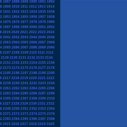
6
1887
1888
1889
1890
1891
1892
8
1909
1910
1911
1912
1913
1914
0
1931
1932
1933
1934
1935
1936
2
1953
1954
1955
1956
1957
1958
4
1975
1976
1977
1978
1979
1980
6
1997
1998
1999
2000
2001
2002
8
2019
2020
2021
2022
2023
2024
0
2041
2042
2043
2044
2045
2046
2
2063
2064
2065
2066
2067
2068
4
2085
2086
2087
2088
2089
2090
6
2107
2108
2109
2110
2111
2112
2129
2130
2131
2132
2133
2134
0
2151
2152
2153
2154
2155
2156
2
2173
2174
2175
2176
2177
2178
4
2195
2196
2197
2198
2199
2200
6
2217
2218
2219
2220
2221
2222
8
2239
2240
2241
2242
2243
2244
0
2261
2262
2263
2264
2265
2266
2
2283
2284
2285
2286
2287
2288
4
2305
2306
2307
2308
2309
2310
6
2327
2328
2329
2330
2331
2332
8
2349
2350
2351
2352
2353
2354
0
2371
2372
2373
2374
2375
2376
2
2393
2394
2395
2396
2397
2398
4
2415
2416
2417
2418
2419
2420