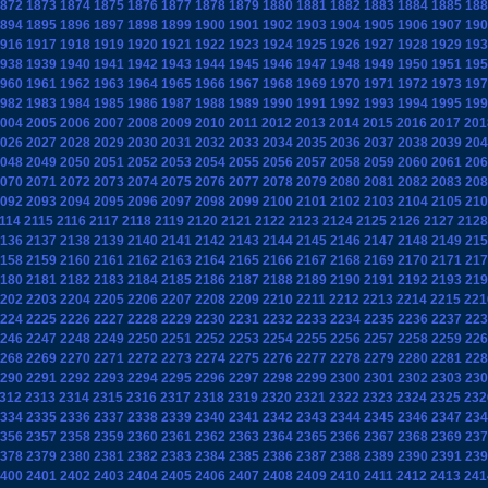
872
1873
1874
1875
1876
1877
1878
1879
1880
1881
1882
1883
1884
1885
188
894
1895
1896
1897
1898
1899
1900
1901
1902
1903
1904
1905
1906
1907
190
916
1917
1918
1919
1920
1921
1922
1923
1924
1925
1926
1927
1928
1929
193
938
1939
1940
1941
1942
1943
1944
1945
1946
1947
1948
1949
1950
1951
195
960
1961
1962
1963
1964
1965
1966
1967
1968
1969
1970
1971
1972
1973
197
982
1983
1984
1985
1986
1987
1988
1989
1990
1991
1992
1993
1994
1995
199
004
2005
2006
2007
2008
2009
2010
2011
2012
2013
2014
2015
2016
2017
201
026
2027
2028
2029
2030
2031
2032
2033
2034
2035
2036
2037
2038
2039
204
048
2049
2050
2051
2052
2053
2054
2055
2056
2057
2058
2059
2060
2061
206
070
2071
2072
2073
2074
2075
2076
2077
2078
2079
2080
2081
2082
2083
208
092
2093
2094
2095
2096
2097
2098
2099
2100
2101
2102
2103
2104
2105
210
114
2115
2116
2117
2118
2119
2120
2121
2122
2123
2124
2125
2126
2127
2128
136
2137
2138
2139
2140
2141
2142
2143
2144
2145
2146
2147
2148
2149
215
158
2159
2160
2161
2162
2163
2164
2165
2166
2167
2168
2169
2170
2171
217
180
2181
2182
2183
2184
2185
2186
2187
2188
2189
2190
2191
2192
2193
219
202
2203
2204
2205
2206
2207
2208
2209
2210
2211
2212
2213
2214
2215
221
224
2225
2226
2227
2228
2229
2230
2231
2232
2233
2234
2235
2236
2237
223
246
2247
2248
2249
2250
2251
2252
2253
2254
2255
2256
2257
2258
2259
226
268
2269
2270
2271
2272
2273
2274
2275
2276
2277
2278
2279
2280
2281
228
290
2291
2292
2293
2294
2295
2296
2297
2298
2299
2300
2301
2302
2303
230
312
2313
2314
2315
2316
2317
2318
2319
2320
2321
2322
2323
2324
2325
232
334
2335
2336
2337
2338
2339
2340
2341
2342
2343
2344
2345
2346
2347
234
356
2357
2358
2359
2360
2361
2362
2363
2364
2365
2366
2367
2368
2369
237
378
2379
2380
2381
2382
2383
2384
2385
2386
2387
2388
2389
2390
2391
239
400
2401
2402
2403
2404
2405
2406
2407
2408
2409
2410
2411
2412
2413
241