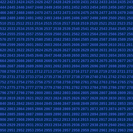
422
2423
2424
2425
2426
2427
2428
2429
2430
2431
2432
2433
2434
2435
243
444
2445
2446
2447
2448
2449
2450
2451
2452
2453
2454
2455
2456
2457
245
466
2467
2468
2469
2470
2471
2472
2473
2474
2475
2476
2477
2478
2479
248
488
2489
2490
2491
2492
2493
2494
2495
2496
2497
2498
2499
2500
2501
250
510
2511
2512
2513
2514
2515
2516
2517
2518
2519
2520
2521
2522
2523
252
532
2533
2534
2535
2536
2537
2538
2539
2540
2541
2542
2543
2544
2545
254
554
2555
2556
2557
2558
2559
2560
2561
2562
2563
2564
2565
2566
2567
256
576
2577
2578
2579
2580
2581
2582
2583
2584
2585
2586
2587
2588
2589
259
598
2599
2600
2601
2602
2603
2604
2605
2606
2607
2608
2609
2610
2611
261
620
2621
2622
2623
2624
2625
2626
2627
2628
2629
2630
2631
2632
2633
263
642
2643
2644
2645
2646
2647
2648
2649
2650
2651
2652
2653
2654
2655
265
664
2665
2666
2667
2668
2669
2670
2671
2672
2673
2674
2675
2676
2677
267
686
2687
2688
2689
2690
2691
2692
2693
2694
2695
2696
2697
2698
2699
270
708
2709
2710
2711
2712
2713
2714
2715
2716
2717
2718
2719
2720
2721
272
730
2731
2732
2733
2734
2735
2736
2737
2738
2739
2740
2741
2742
2743
274
752
2753
2754
2755
2756
2757
2758
2759
2760
2761
2762
2763
2764
2765
276
774
2775
2776
2777
2778
2779
2780
2781
2782
2783
2784
2785
2786
2787
278
796
2797
2798
2799
2800
2801
2802
2803
2804
2805
2806
2807
2808
2809
281
818
2819
2820
2821
2822
2823
2824
2825
2826
2827
2828
2829
2830
2831
283
840
2841
2842
2843
2844
2845
2846
2847
2848
2849
2850
2851
2852
2853
285
862
2863
2864
2865
2866
2867
2868
2869
2870
2871
2872
2873
2874
2875
287
884
2885
2886
2887
2888
2889
2890
2891
2892
2893
2894
2895
2896
2897
289
906
2907
2908
2909
2910
2911
2912
2913
2914
2915
2916
2917
2918
2919
292
928
2929
2930
2931
2932
2933
2934
2935
2936
2937
2938
2939
2940
2941
294
950
2951
2952
2953
2954
2955
2956
2957
2958
2959
2960
2961
2962
2963
296