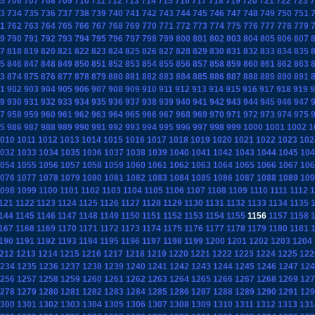
5
706
707
708
709
710
711
712
713
714
715
716
717
718
719
720
721
722
723
7
3
734
735
736
737
738
739
740
741
742
743
744
745
746
747
748
749
750
751
1
762
763
764
765
766
767
768
769
770
771
772
773
774
775
776
777
778
779
9
790
791
792
793
794
795
796
797
798
799
800
801
802
803
804
805
806
807
7
818
819
820
821
822
823
824
825
826
827
828
829
830
831
832
833
834
835
5
846
847
848
849
850
851
852
853
854
855
856
857
858
859
860
861
862
863
3
874
875
876
877
878
879
880
881
882
883
884
885
886
887
888
889
890
891
1
902
903
904
905
906
907
908
909
910
911
912
913
914
915
916
917
918
919
9
9
930
931
932
933
934
935
936
937
938
939
940
941
942
943
944
945
946
947
7
958
959
960
961
962
963
964
965
966
967
968
969
970
971
972
973
974
975
5
986
987
988
989
990
991
992
993
994
995
996
997
998
999
1000
1001
1002
1
010
1011
1012
1013
1014
1015
1016
1017
1018
1019
1020
1021
1022
1023
102
032
1033
1034
1035
1036
1037
1038
1039
1040
1041
1042
1043
1044
1045
104
054
1055
1056
1057
1058
1059
1060
1061
1062
1063
1064
1065
1066
1067
106
076
1077
1078
1079
1080
1081
1082
1083
1084
1085
1086
1087
1088
1089
109
098
1099
1100
1101
1102
1103
1104
1105
1106
1107
1108
1109
1110
1111
1112
1
121
1122
1123
1124
1125
1126
1127
1128
1129
1130
1131
1132
1133
1134
1135
144
1145
1146
1147
1148
1149
1150
1151
1152
1153
1154
1155
1156
1157
1158
167
1168
1169
1170
1171
1172
1173
1174
1175
1176
1177
1178
1179
1180
1181
190
1191
1192
1193
1194
1195
1196
1197
1198
1199
1200
1201
1202
1203
1204
212
1213
1214
1215
1216
1217
1218
1219
1220
1221
1222
1223
1224
1225
122
234
1235
1236
1237
1238
1239
1240
1241
1242
1243
1244
1245
1246
1247
124
256
1257
1258
1259
1260
1261
1262
1263
1264
1265
1266
1267
1268
1269
127
278
1279
1280
1281
1282
1283
1284
1285
1286
1287
1288
1289
1290
1291
129
300
1301
1302
1303
1304
1305
1306
1307
1308
1309
1310
1311
1312
1313
131