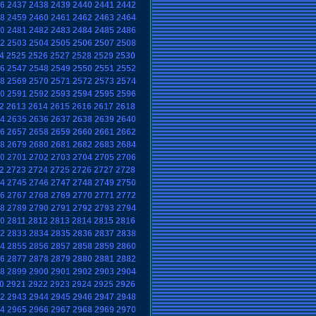
6
2437
2438
2439
2440
2441
2442
8
2459
2460
2461
2462
2463
2464
0
2481
2482
2483
2484
2485
2486
2
2503
2504
2505
2506
2507
2508
4
2525
2526
2527
2528
2529
2530
6
2547
2548
2549
2550
2551
2552
8
2569
2570
2571
2572
2573
2574
0
2591
2592
2593
2594
2595
2596
2
2613
2614
2615
2616
2617
2618
4
2635
2636
2637
2638
2639
2640
6
2657
2658
2659
2660
2661
2662
8
2679
2680
2681
2682
2683
2684
0
2701
2702
2703
2704
2705
2706
2
2723
2724
2725
2726
2727
2728
4
2745
2746
2747
2748
2749
2750
6
2767
2768
2769
2770
2771
2772
8
2789
2790
2791
2792
2793
2794
0
2811
2812
2813
2814
2815
2816
2
2833
2834
2835
2836
2837
2838
4
2855
2856
2857
2858
2859
2860
6
2877
2878
2879
2880
2881
2882
8
2899
2900
2901
2902
2903
2904
0
2921
2922
2923
2924
2925
2926
2
2943
2944
2945
2946
2947
2948
4
2965
2966
2967
2968
2969
2970