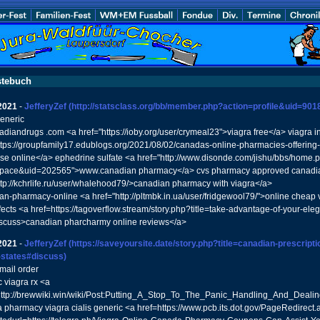
tebuch
2021
-
JefferyZef
(http://statsclass.org/bb/member.php?action=profile&uid=901
generic
diandrugs .com <a href="https://ioby.org/user/crymeal23">viagra free</a> viagra i
ttps://groupfamily17.edublogs.org/2021/08/02/canadas-online-pharmacies-offering-
se online</a> ephedrine sulfate <a href="http://www.disonde.com/jishu/bbs/home.
ace&uid=202565">www.canadian pharmacy</a> cvs pharmacy approved canadia
ttp://kchrlife.ru/user/whalehood79/>canadian pharmacy with viagra</a>
an-pharmacy-online <a href="http://pltmbk.in.ua/user/fridgewool79/">online cheap v
fects <a href=https://tagoverflow.stream/story.php?title=take-advantage-of-your-el
iscuss>canadian pharcharmy online reviews</a>
2021
-
JefferyZef
(https://saveyoursite.date/story.php?title=canadian-prescripti
-states#discuss)
mail order
 viagra rx <a
http://brewwiki.win/wiki/Post:Putting_A_Stop_To_The_Panic_Handling_And_Dealing
 pharmacy viagra cialis generic <a href=https://www.pcb.its.dot.gov/PageRedirect.