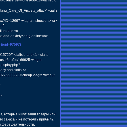
-You-Conserve-Money-08-02>viamedic
king_Care_Of_Anxiety_attack">cialis
spx?ID=12697>viagra instructions</a>
hp?
ion date <a
ss-and-anxiety>drug online</a>
le&uid=97597)
15729/">cialis brand</a> cialis
k/user/profile/169925>viagra
_display.php?
cy and cialis <a
160276603920/>cheap viagra without
?
a>
ов, которые ищут ваши товары или
го заказа и не потерять прибыль.
 сфере деятельности,