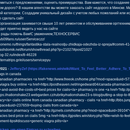
миться с предложениями, оценить преимущества. Вам кажется, что создание
м дорого? В нашем агентстве вы можете заказать сайт недорого в Минске. 
й категории. Создадим уникальный дизайн с учетом любых пожеланий или и
 сделать сайт
рганизация занимается свыше 10 лет ремонтом и обслуживанием оргтехники
дет приятно видеть у нас на сайте
а рады помочь Вам!С уважением,ТЕХНОСЕРВИC
bvb09fans.ru/user/Serviceczz/
/monemo.ru/things/fantastika-stala-realnostju-zhidkaja-odezhda-iz-spreja/#comm-4
/nashdomik.net/forum/showthread.php?p=21027#post21027
dog-32.ru/index/8-46228
alternatrips.gr/el/users/servicepyu
2021
-
JefferyZef
(https://fakenews.win/wiki/Want_To_Feel_Better_Adhere_To_T
ugs in canada
 canadian pharmacies <a href="http://www.freeok.cn/home.php?mod=space&uid=573
 viagra buy online <a href=https://postheaven.net/ringedward04/canada-pharmacies
-and-avoid-the-costs-of>best prices for cialis</a> pharmacy rx one <a href="http://
ttps://nationshake23.webgarden.cz/rubriky/nationshake23-s-blog/putting-a-stop-to-
cy</a> cialis online from canada canadian pharmacy - cialis <a href=http://bbs.j
ace&uid=237659>buying cialis from canada</a>
 canadian pharmacy <a href="http://gznets.com/home.php?mod=space&uid=39104"
ies best price on cialis 5mg <a href=https://gpsites.win/story.php?title=wish-to-fee
hment-tips#discuss>generic viagra pills</a>
licken, um einen Eintrag zu schreiben