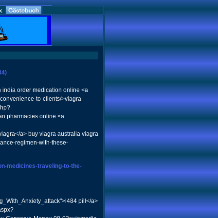
84)
n india order medication online <a
convenience-to-clients/>viagra
php?
n pharmacies online <a
iagra</a> buy viagra australia viagra
egance-regimen-with-these-
on-medicines-traveling-to-the-
_With_Anxiety_attack">l484 pill</a>
aspx?