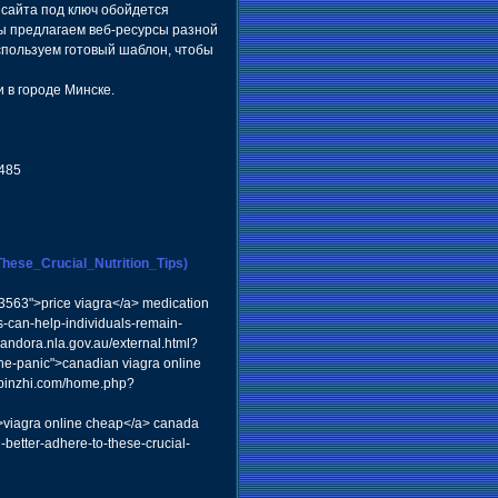
 сайта под ключ обойдется
Мы предлагаем веб-ресурсы разной
спользуем готовый шаблон, чтобы
 в городе Минске.
1485
hese_Crucial_Nutrition_Tips)
563">price viagra</a> medication
-can-help-individuals-remain-
pandora.nla.gov.au/external.html?
the-panic">canadian viagra online
unpinzhi.com/home.php?
>viagra online cheap</a> canada
l-better-adhere-to-these-crucial-