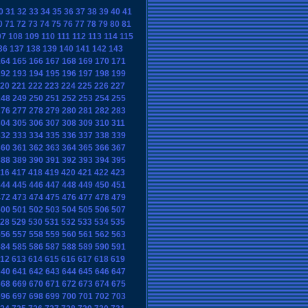
0
31
32
33
34
35
36
37
38
39
40
41
0
71
72
73
74
75
76
77
78
79
80
81
07
108
109
110
111
112
113
114
115
36
137
138
139
140
141
142
143
164
165
166
167
168
169
170
171
192
193
194
195
196
197
198
199
20
221
222
223
224
225
226
227
248
249
250
251
252
253
254
255
276
277
278
279
280
281
282
283
304
305
306
307
308
309
310
311
332
333
334
335
336
337
338
339
360
361
362
363
364
365
366
367
388
389
390
391
392
393
394
395
16
417
418
419
420
421
422
423
444
445
446
447
448
449
450
451
472
473
474
475
476
477
478
479
500
501
502
503
504
505
506
507
28
529
530
531
532
533
534
535
556
557
558
559
560
561
562
563
584
585
586
587
588
589
590
591
12
613
614
615
616
617
618
619
640
641
642
643
644
645
646
647
668
669
670
671
672
673
674
675
696
697
698
699
700
701
702
703