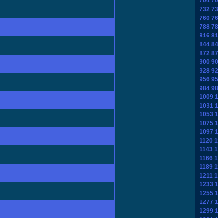
704
70
732
73
760
76
788
78
816
81
844
84
872
87
900
90
928
92
956
95
984
98
1009
1
1031
1
1053
1
1075
1
1097
1
1120
1
1143
1
1166
1
1189
1
1211
1
1233
1
1255
1
1277
1
1299
1