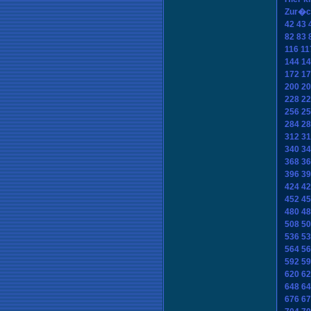
Zur�c
42
43
82
83
116
11
144
14
172
17
200
20
228
22
256
25
284
28
312
31
340
34
368
36
396
39
424
42
452
45
480
48
508
50
536
53
564
56
592
59
620
62
648
64
676
67