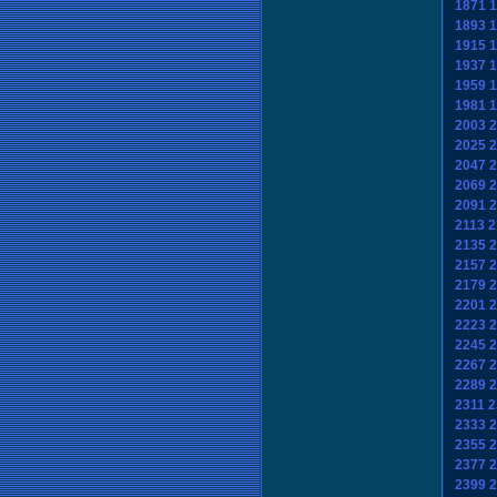
1871
1
1893
1
1915
1
1937
1
1959
1
1981
1
2003
2
2025
2
2047
2
2069
2
2091
2
2113
2
2135
2
2157
2
2179
2
2201
2
2223
2
2245
2
2267
2
2289
2
2311
2
2333
2
2355
2
2377
2
2399
2