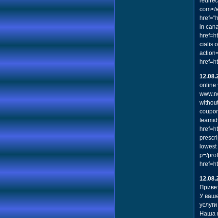
redire
com</a
href="
in can
href=h
cialis
action
href=h
12.08.
online 
www.no
without
coupon
teamid
href=h
prescri
lowest 
p=/pro
href=h
12.08.
Привет
У ваше
услуги
Наша к