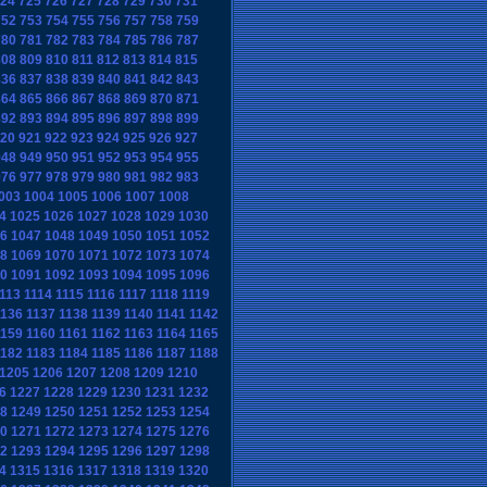
24
725
726
727
728
729
730
731
752
753
754
755
756
757
758
759
780
781
782
783
784
785
786
787
808
809
810
811
812
813
814
815
836
837
838
839
840
841
842
843
864
865
866
867
868
869
870
871
892
893
894
895
896
897
898
899
20
921
922
923
924
925
926
927
948
949
950
951
952
953
954
955
976
977
978
979
980
981
982
983
003
1004
1005
1006
1007
1008
4
1025
1026
1027
1028
1029
1030
6
1047
1048
1049
1050
1051
1052
8
1069
1070
1071
1072
1073
1074
0
1091
1092
1093
1094
1095
1096
113
1114
1115
1116
1117
1118
1119
1136
1137
1138
1139
1140
1141
1142
1159
1160
1161
1162
1163
1164
1165
1182
1183
1184
1185
1186
1187
1188
1205
1206
1207
1208
1209
1210
6
1227
1228
1229
1230
1231
1232
8
1249
1250
1251
1252
1253
1254
0
1271
1272
1273
1274
1275
1276
2
1293
1294
1295
1296
1297
1298
4
1315
1316
1317
1318
1319
1320