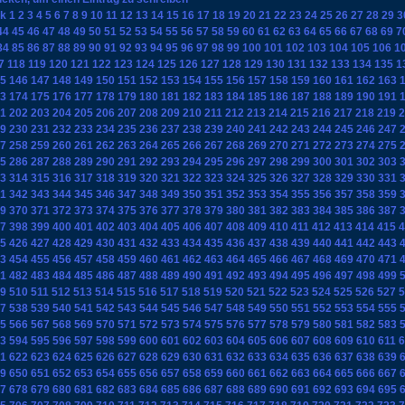
k
1
2
3
4
5
6
7
8
9
10
11
12
13
14
15
16
17
18
19
20
21
22
23
24
25
26
27
28
29
3
44
45
46
47
48
49
50
51
52
53
54
55
56
57
58
59
60
61
62
63
64
65
66
67
68
69
7
84
85
86
87
88
89
90
91
92
93
94
95
96
97
98
99
100
101
102
103
104
105
106
1
7
118
119
120
121
122
123
124
125
126
127
128
129
130
131
132
133
134
135
1
5
146
147
148
149
150
151
152
153
154
155
156
157
158
159
160
161
162
163
3
174
175
176
177
178
179
180
181
182
183
184
185
186
187
188
189
190
191
1
202
203
204
205
206
207
208
209
210
211
212
213
214
215
216
217
218
219
2
9
230
231
232
233
234
235
236
237
238
239
240
241
242
243
244
245
246
247
7
258
259
260
261
262
263
264
265
266
267
268
269
270
271
272
273
274
275
5
286
287
288
289
290
291
292
293
294
295
296
297
298
299
300
301
302
303
3
314
315
316
317
318
319
320
321
322
323
324
325
326
327
328
329
330
331
1
342
343
344
345
346
347
348
349
350
351
352
353
354
355
356
357
358
359
9
370
371
372
373
374
375
376
377
378
379
380
381
382
383
384
385
386
387
7
398
399
400
401
402
403
404
405
406
407
408
409
410
411
412
413
414
415
4
5
426
427
428
429
430
431
432
433
434
435
436
437
438
439
440
441
442
443
3
454
455
456
457
458
459
460
461
462
463
464
465
466
467
468
469
470
471
1
482
483
484
485
486
487
488
489
490
491
492
493
494
495
496
497
498
499
9
510
511
512
513
514
515
516
517
518
519
520
521
522
523
524
525
526
527
5
7
538
539
540
541
542
543
544
545
546
547
548
549
550
551
552
553
554
555
5
566
567
568
569
570
571
572
573
574
575
576
577
578
579
580
581
582
583
3
594
595
596
597
598
599
600
601
602
603
604
605
606
607
608
609
610
611
6
1
622
623
624
625
626
627
628
629
630
631
632
633
634
635
636
637
638
639
9
650
651
652
653
654
655
656
657
658
659
660
661
662
663
664
665
666
667
7
678
679
680
681
682
683
684
685
686
687
688
689
690
691
692
693
694
695