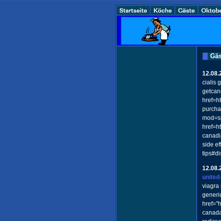
Gäs
12.08.
cialis 
getcana
href=h
purcha
mod=sp
href=h
canadi
side ef
tips#d
12.08.
united
viagra 
generic
href="
canada