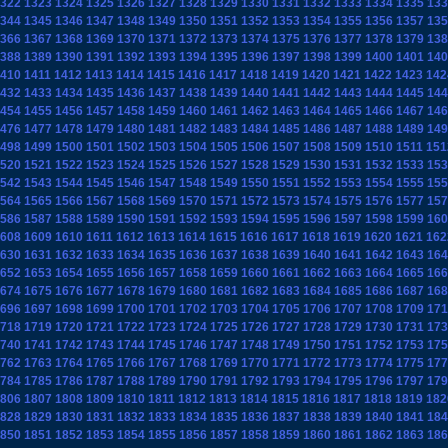
322
1323
1324
1325
1326
1327
1328
1329
1330
1331
1332
1333
1334
1335
133
344
1345
1346
1347
1348
1349
1350
1351
1352
1353
1354
1355
1356
1357
135
366
1367
1368
1369
1370
1371
1372
1373
1374
1375
1376
1377
1378
1379
138
388
1389
1390
1391
1392
1393
1394
1395
1396
1397
1398
1399
1400
1401
140
410
1411
1412
1413
1414
1415
1416
1417
1418
1419
1420
1421
1422
1423
142
432
1433
1434
1435
1436
1437
1438
1439
1440
1441
1442
1443
1444
1445
144
454
1455
1456
1457
1458
1459
1460
1461
1462
1463
1464
1465
1466
1467
146
476
1477
1478
1479
1480
1481
1482
1483
1484
1485
1486
1487
1488
1489
149
498
1499
1500
1501
1502
1503
1504
1505
1506
1507
1508
1509
1510
1511
151
520
1521
1522
1523
1524
1525
1526
1527
1528
1529
1530
1531
1532
1533
153
542
1543
1544
1545
1546
1547
1548
1549
1550
1551
1552
1553
1554
1555
155
564
1565
1566
1567
1568
1569
1570
1571
1572
1573
1574
1575
1576
1577
157
586
1587
1588
1589
1590
1591
1592
1593
1594
1595
1596
1597
1598
1599
160
608
1609
1610
1611
1612
1613
1614
1615
1616
1617
1618
1619
1620
1621
162
630
1631
1632
1633
1634
1635
1636
1637
1638
1639
1640
1641
1642
1643
164
652
1653
1654
1655
1656
1657
1658
1659
1660
1661
1662
1663
1664
1665
166
674
1675
1676
1677
1678
1679
1680
1681
1682
1683
1684
1685
1686
1687
168
696
1697
1698
1699
1700
1701
1702
1703
1704
1705
1706
1707
1708
1709
171
718
1719
1720
1721
1722
1723
1724
1725
1726
1727
1728
1729
1730
1731
173
740
1741
1742
1743
1744
1745
1746
1747
1748
1749
1750
1751
1752
1753
175
762
1763
1764
1765
1766
1767
1768
1769
1770
1771
1772
1773
1774
1775
177
784
1785
1786
1787
1788
1789
1790
1791
1792
1793
1794
1795
1796
1797
179
806
1807
1808
1809
1810
1811
1812
1813
1814
1815
1816
1817
1818
1819
182
828
1829
1830
1831
1832
1833
1834
1835
1836
1837
1838
1839
1840
1841
184
850
1851
1852
1853
1854
1855
1856
1857
1858
1859
1860
1861
1862
1863
186