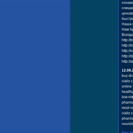
ознако
слишко
ценово
быстро
Наша о
Нам бу
Всегд
http://
http:/
http:/
http://
http://
12.08.
buy dr
cialis
online
healthy
link=h
pharma
mod=sp
cialis
pharmac
nouris
Hier k