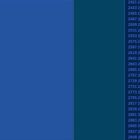
2421
2
2443
2
2465
2
2487
2
2509
2
2531
2
2553
2
2575
2
2597
2
2619
2
2641
2
2663
2
2685
2
2707
2
2729
2
2751
2
2773
2
2795
2
2817
2
2839
2
2861
2
2883
2
2905
2
2927
2
2949
2