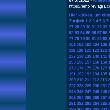
07.07.2022
-
where to
https://empireviagra.
Hier klicken, um ein
Zur�ck
1
2
3
4
5
6
7
27
28
29
30
31
32
33
52
53
54
55
56
57
58
77
78
79
80
81
82
83
101
102
103
104
105
119
120
121
122
123
137
138
139
140
141
155
156
157
158
159
173
174
175
176
177
191
192
193
194
195
209
210
211
212
213
227
228
229
230
231
245
246
247
248
249
263
264
265
266
267
281
282
283
284
285
299
300
301
302
303