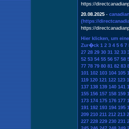
https://directcanadia
20.08.2025
-
canadian
(https://directcanad
https://directcanadia
Hier klicken, um ein
Zur�ck
1
2
3
4
5
6
7
27
28
29
30
31
32
33
52
53
54
55
56
57
58
77
78
79
80
81
82
83
101
102
103
104
105
119
120
121
122
123
137
138
139
140
141
155
156
157
158
159
173
174
175
176
177
191
192
193
194
195
209
210
211
212
213
227
228
229
230
231
245
246
247
248
249