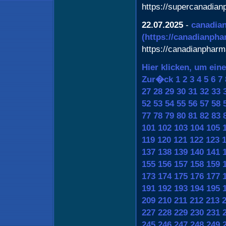
https://supercanadia
22.07.2025
-
canadian
(https://canadianpha
https://canadianpharm
Hier klicken, um ein
Zur�ck
1
2
3
4
5
6
7
27
28
29
30
31
32
33
52
53
54
55
56
57
58
77
78
79
80
81
82
83
101
102
103
104
105
119
120
121
122
123
137
138
139
140
141
155
156
157
158
159
173
174
175
176
177
191
192
193
194
195
209
210
211
212
213
227
228
229
230
231
245
246
247
248
249