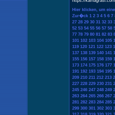
https://kamagrasl.com
Hier klicken, um ein
Zur�ck
1
2
3
4
5
6
7
27
28
29
30
31
32
33
52
53
54
55
56
57
58
77
78
79
80
81
82
83
101
102
103
104
105
119
120
121
122
123
137
138
139
140
141
155
156
157
158
159
173
174
175
176
177
191
192
193
194
195
209
210
211
212
213
227
228
229
230
231
245
246
247
248
249
263
264
265
266
267
281
282
283
284
285
299
300
301
302
303
317
318
319
320
321