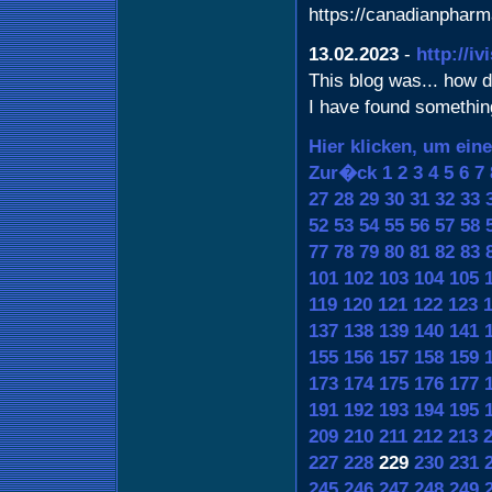
https://canadianphar
13.02.2023
-
http://iv
This blog was... how do
I have found somethin
Hier klicken, um ein
Zur�ck
1
2
3
4
5
6
7
27
28
29
30
31
32
33
52
53
54
55
56
57
58
77
78
79
80
81
82
83
101
102
103
104
105
119
120
121
122
123
137
138
139
140
141
155
156
157
158
159
173
174
175
176
177
191
192
193
194
195
209
210
211
212
213
227
228
229
230
231
245
246
247
248
249