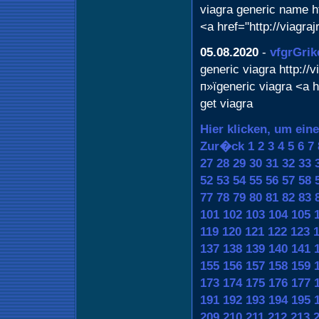
viagra generic name htt
<a href="http://viagra
05.08.2020
-
vfgrGrik
generic viagra http://
п»їgeneric viagra <a h
get viagra
Hier klicken, um ein
Zur�ck
1
2
3
4
5
6
7
27
28
29
30
31
32
33
52
53
54
55
56
57
58
77
78
79
80
81
82
83
101
102
103
104
105
119
120
121
122
123
137
138
139
140
141
155
156
157
158
159
173
174
175
176
177
191
192
193
194
195
209
210
211
212
213