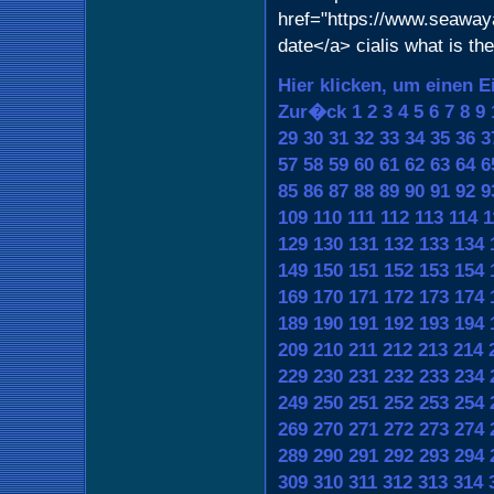
href="https://www.seawaya
date</a> cialis what is th
Hier klicken, um einen E
Zur�ck
1
2
3
4
5
6
7
8
9
29
30
31
32
33
34
35
36
3
57
58
59
60
61
62
63
64
6
85
86
87
88
89
90
91
92
9
109
110
111
112
113
114
1
129
130
131
132
133
134
149
150
151
152
153
154
169
170
171
172
173
174
189
190
191
192
193
194
209
210
211
212
213
214
229
230
231
232
233
234
249
250
251
252
253
254
269
270
271
272
273
274
289
290
291
292
293
294
309
310
311
312
313
314