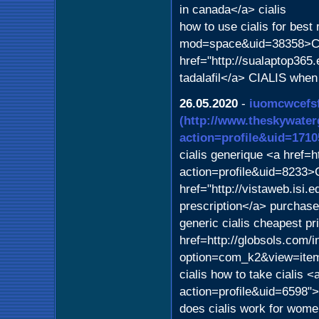
in canada</a> cialis
how to use cialis for best
mod=space&uid=38358>Cia
href="http://sualaptop36
tadalafil</a> CIALIS when t
26.05.2020
-
iuomcwcefsf
(http://www.theskywat
action=profile&uid=1710
cialis generique <a href=
action=profile&uid=8233>C
href="http://vistaweb.isi.
prescription</a> purchase 
generic cialis cheapest pr
href=http://globsols.com/
option=com_k2&view=item
cialis how to take cialis 
action=profile&uid=6598">c
does cialis work for wom