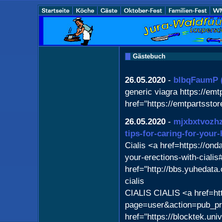
Gästebuch
26.05.2020
-
blbqFaumP
generic viagra https://emt
href="https://emtpartssto
26.05.2020
-
mjxbxtvozh
tips-for-caring-for-your
Cialis <a href=https://ond
your-erections-with-cialis
href="http://bbs.yuhedata
cialis
CIALIS CIALIS <a href=ht
page=user&action=pub_prof
href="https://blocktek.uni