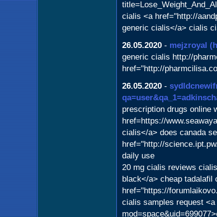
title=Lose_Weight_And_Al
cialis <a href="http://aa
generic cialis</a> cialis ci
26.05.2020
-
mejzroyal
(
generic cialis http://pharmc
href="http://pharmcilisa.c
26.05.2020
-
sydldcnewif
qa=user&qa_1=adkinsch
prescription drugs online 
href=https://www.seawaya
cialis</a> does canada sel
href="http://science.ipt.p
daily use
20 mg cialis reviews ciali
black</a> cheap tadalafil 
href="https://forumlaikovo
cialis samples request <a
mod=space&uid=699077>ci