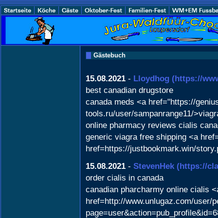
Gästebuch
15.08.2021
-
Lloydhog
(https://ww
best canadian drugstore
canada meds <a href="https://geniu
tools.ru/user/sampanrange11/>viagr
online pharmacy reviews cialis can
generic viagra free shipping <a hr
href=https://justbookmark.win/story
15.08.2021
-
StevenHek
(https://c
order cialis in canada
canadian pharcharmy online cialis <a
href=http://www.unlugaz.com/user/pe
page=user&action=pub_profile&id=68