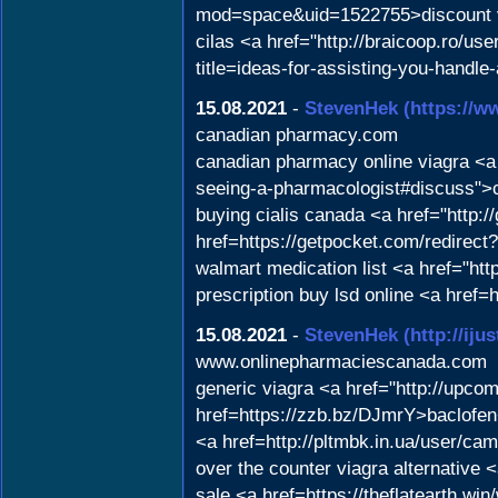
mod=space&uid=1522755>discount 
cilas <a href="http://braicoop.ro/us
title=ideas-for-assisting-you-hand
15.08.2021
-
StevenHek
(https://
canadian pharmacy.com
canadian pharmacy online viagra <a 
seeing-a-pharmacologist#discuss">co
buying cialis canada <a href="http:
href=https://getpocket.com/redire
walmart medication list <a href="
prescription buy lsd online <a href
15.08.2021
-
StevenHek
(http://ij
www.onlinepharmaciescanada.com
generic viagra <a href="http://upcom
href=https://zzb.bz/DJmrY>baclofen<
<a href=http://pltmbk.in.ua/user/c
over the counter viagra alternative
sale <a href=https://theflatearth.w