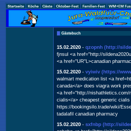
Gästebuch
15.02.2020
-
qzopnh
(http://sil
fjnsul <a href="http://sildena2020
<a href="UR"L>canadian pharmacy 
15.02.2020
-
vyiwiv
(https://www
walmart medication list <a href=
canada</a> does viagra work pres
<a href="http://nishathletics.com
cialis</a> cheapest generic ciali
https://bookingsilo.trade/wiki
tadalafil canadian pharmacy
15.02.2020
-
sxfnbp
(http://sild