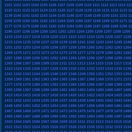
1101
1102
1103
1104
1105
1106
1107
1108
1109
1110
1111
1112
1113
1114
11
1120
1121
1122
1123
1124
1125
1126
1127
1128
1129
1130
1131
1132
1133
1
1139
1140
1141
1142
1143
1144
1145
1146
1147
1148
1149
1150
1151
1152
1
1158
1159
1160
1161
1162
1163
1164
1165
1166
1167
1168
1169
1170
1171
1
1177
1178
1179
1180
1181
1182
1183
1184
1185
1186
1187
1188
1189
1190
1
1196
1197
1198
1199
1200
1201
1202
1203
1204
1205
1206
1207
1208
1209
1215
1216
1217
1218
1219
1220
1221
1222
1223
1224
1225
1226
1227
1228
1233
1234
1235
1236
1237
1238
1239
1240
1241
1242
1243
1244
1245
1246
1251
1252
1253
1254
1255
1256
1257
1258
1259
1260
1261
1262
1263
1264
1269
1270
1271
1272
1273
1274
1275
1276
1277
1278
1279
1280
1281
1282
1287
1288
1289
1290
1291
1292
1293
1294
1295
1296
1297
1298
1299
1300
1305
1306
1307
1308
1309
1310
1311
1312
1313
1314
1315
1316
1317
1318
1323
1324
1325
1326
1327
1328
1329
1330
1331
1332
1333
1334
1335
1336
1341
1342
1343
1344
1345
1346
1347
1348
1349
1350
1351
1352
1353
1354
1359
1360
1361
1362
1363
1364
1365
1366
1367
1368
1369
1370
1371
1372
1377
1378
1379
1380
1381
1382
1383
1384
1385
1386
1387
1388
1389
1390
1395
1396
1397
1398
1399
1400
1401
1402
1403
1404
1405
1406
1407
1408
1413
1414
1415
1416
1417
1418
1419
1420
1421
1422
1423
1424
1425
1426
1431
1432
1433
1434
1435
1436
1437
1438
1439
1440
1441
1442
1443
1444
1449
1450
1451
1452
1453
1454
1455
1456
1457
1458
1459
1460
1461
1462
1467
1468
1469
1470
1471
1472
1473
1474
1475
1476
1477
1478
1479
1480
1485
1486
1487
1488
1489
1490
1491
1492
1493
1494
1495
1496
1497
1498
1503
1504
1505
1506
1507
1508
1509
1510
1511
1512
1513
1514
1515
1516
1521
1522
1523
1524
1525
1526
1527
1528
1529
1530
1531
1532
1533
1534