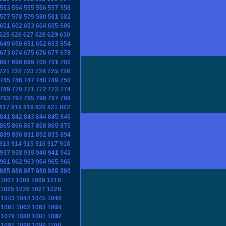
553
554
555
556
557
558
577
578
579
580
581
582
601
602
603
604
605
606
625
626
627
628
629
630
649
650
651
652
653
654
673
674
675
676
677
678
697
698
699
700
701
702
721
722
723
724
725
726
745
746
747
748
749
750
769
770
771
772
773
774
793
794
795
796
797
798
817
818
819
820
821
822
841
842
843
844
845
846
865
866
867
868
869
870
889
890
891
892
893
894
913
914
915
916
917
918
937
938
939
940
941
942
961
962
963
964
965
966
985
986
987
988
989
990
1007
1008
1009
1010
1025
1026
1027
1028
1043
1044
1045
1046
1061
1062
1063
1064
1079
1080
1081
1082
1097
1098
1099
1100