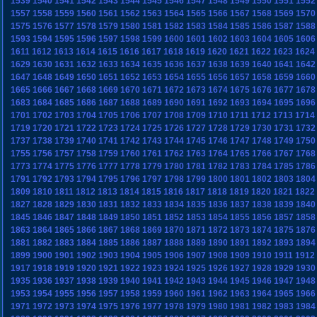
1539
1540
1541
1542
1543
1544
1545
1546
1547
1548
1549
1550
1551
1552
1557
1558
1559
1560
1561
1562
1563
1564
1565
1566
1567
1568
1569
1570
1575
1576
1577
1578
1579
1580
1581
1582
1583
1584
1585
1586
1587
1588
1593
1594
1595
1596
1597
1598
1599
1600
1601
1602
1603
1604
1605
1606
1611
1612
1613
1614
1615
1616
1617
1618
1619
1620
1621
1622
1623
1624
1629
1630
1631
1632
1633
1634
1635
1636
1637
1638
1639
1640
1641
1642
1647
1648
1649
1650
1651
1652
1653
1654
1655
1656
1657
1658
1659
1660
1665
1666
1667
1668
1669
1670
1671
1672
1673
1674
1675
1676
1677
1678
1683
1684
1685
1686
1687
1688
1689
1690
1691
1692
1693
1694
1695
1696
1701
1702
1703
1704
1705
1706
1707
1708
1709
1710
1711
1712
1713
1714
1719
1720
1721
1722
1723
1724
1725
1726
1727
1728
1729
1730
1731
1732
1737
1738
1739
1740
1741
1742
1743
1744
1745
1746
1747
1748
1749
1750
1755
1756
1757
1758
1759
1760
1761
1762
1763
1764
1765
1766
1767
1768
1773
1774
1775
1776
1777
1778
1779
1780
1781
1782
1783
1784
1785
1786
1791
1792
1793
1794
1795
1796
1797
1798
1799
1800
1801
1802
1803
1804
1809
1810
1811
1812
1813
1814
1815
1816
1817
1818
1819
1820
1821
1822
1827
1828
1829
1830
1831
1832
1833
1834
1835
1836
1837
1838
1839
1840
1845
1846
1847
1848
1849
1850
1851
1852
1853
1854
1855
1856
1857
1858
1863
1864
1865
1866
1867
1868
1869
1870
1871
1872
1873
1874
1875
1876
1881
1882
1883
1884
1885
1886
1887
1888
1889
1890
1891
1892
1893
1894
1899
1900
1901
1902
1903
1904
1905
1906
1907
1908
1909
1910
1911
1912
1917
1918
1919
1920
1921
1922
1923
1924
1925
1926
1927
1928
1929
1930
1935
1936
1937
1938
1939
1940
1941
1942
1943
1944
1945
1946
1947
1948
1953
1954
1955
1956
1957
1958
1959
1960
1961
1962
1963
1964
1965
1966
1971
1972
1973
1974
1975
1976
1977
1978
1979
1980
1981
1982
1983
1984