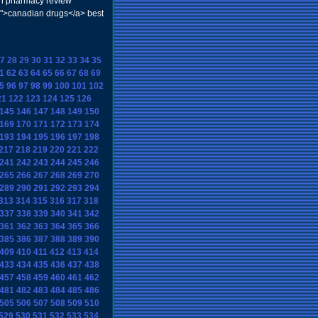
an pharmacy review
#">canadian drugs</a> best
7
28
29
30
31
32
33
34
35
1
62
63
64
65
66
67
68
69
5
96
97
98
99
100
101
102
21
122
123
124
125
126
145
146
147
148
149
150
169
170
171
172
173
174
193
194
195
196
197
198
217
218
219
220
221
222
241
242
243
244
245
246
265
266
267
268
269
270
289
290
291
292
293
294
313
314
315
316
317
318
337
338
339
340
341
342
361
362
363
364
365
366
385
386
387
388
389
390
409
410
411
412
413
414
433
434
435
436
437
438
457
458
459
460
461
462
481
482
483
484
485
486
505
506
507
508
509
510
529
530
531
532
533
534