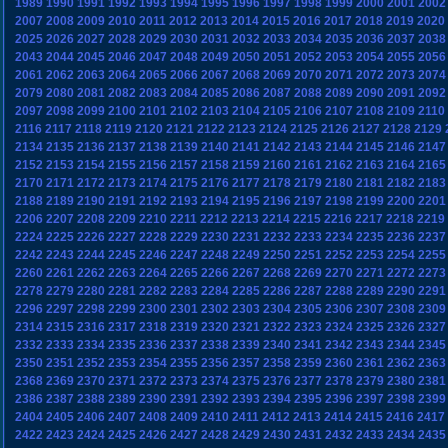
1989
1990
1991
1992
1993
1994
1995
1996
1997
1998
1999
2000
2001
2002
2007
2008
2009
2010
2011
2012
2013
2014
2015
2016
2017
2018
2019
2020
2025
2026
2027
2028
2029
2030
2031
2032
2033
2034
2035
2036
2037
2038
2043
2044
2045
2046
2047
2048
2049
2050
2051
2052
2053
2054
2055
2056
2061
2062
2063
2064
2065
2066
2067
2068
2069
2070
2071
2072
2073
2074
2079
2080
2081
2082
2083
2084
2085
2086
2087
2088
2089
2090
2091
2092
2097
2098
2099
2100
2101
2102
2103
2104
2105
2106
2107
2108
2109
2110
2116
2117
2118
2119
2120
2121
2122
2123
2124
2125
2126
2127
2128
2129
2134
2135
2136
2137
2138
2139
2140
2141
2142
2143
2144
2145
2146
2147
2152
2153
2154
2155
2156
2157
2158
2159
2160
2161
2162
2163
2164
2165
2170
2171
2172
2173
2174
2175
2176
2177
2178
2179
2180
2181
2182
2183
2188
2189
2190
2191
2192
2193
2194
2195
2196
2197
2198
2199
2200
2201
2206
2207
2208
2209
2210
2211
2212
2213
2214
2215
2216
2217
2218
2219
2224
2225
2226
2227
2228
2229
2230
2231
2232
2233
2234
2235
2236
2237
2242
2243
2244
2245
2246
2247
2248
2249
2250
2251
2252
2253
2254
2255
2260
2261
2262
2263
2264
2265
2266
2267
2268
2269
2270
2271
2272
2273
2278
2279
2280
2281
2282
2283
2284
2285
2286
2287
2288
2289
2290
2291
2296
2297
2298
2299
2300
2301
2302
2303
2304
2305
2306
2307
2308
2309
2314
2315
2316
2317
2318
2319
2320
2321
2322
2323
2324
2325
2326
2327
2332
2333
2334
2335
2336
2337
2338
2339
2340
2341
2342
2343
2344
2345
2350
2351
2352
2353
2354
2355
2356
2357
2358
2359
2360
2361
2362
2363
2368
2369
2370
2371
2372
2373
2374
2375
2376
2377
2378
2379
2380
2381
2386
2387
2388
2389
2390
2391
2392
2393
2394
2395
2396
2397
2398
2399
2404
2405
2406
2407
2408
2409
2410
2411
2412
2413
2414
2415
2416
2417
2422
2423
2424
2425
2426
2427
2428
2429
2430
2431
2432
2433
2434
2435