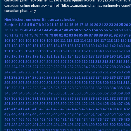
canadian pharmacy online https://canadian-pharmacyonlineolys.com/ - canadi
canadian online pharmacy <a href="https://canadian-pharmacyonlineolys.com/
canadian pharmacy
Hier klicken, um einen Eintrag zu schreiben
Zur�ck
1
2
3
4
5
6
7
8
9
10
11
12
13
14
15
16
17
18
19
20
21
22
23
24
25
26
2
36
37
38
39
40
41
42
43
44
45
46
47
48
49
50
51
52
53
54
55
56
57
58
59
60
6
70
71
72
73
74
75
76
77
78
79
80
81
82
83
84
85
86
87
88
89
90
91
92
93
94
9
103
104
105
106
107
108
109
110
111
112
113
114
115
116
117
118
119
120
1
127
128
129
130
131
132
133
134
135
136
137
138
139
140
141
142
143
144
151
152
153
154
155
156
157
158
159
160
161
162
163
164
165
166
167
168
175
176
177
178
179
180
181
182
183
184
185
186
187
188
189
190
191
192
199
200
201
202
203
204
205
206
207
208
209
210
211
212
213
214
215
216
223
224
225
226
227
228
229
230
231
232
233
234
235
236
237
238
239
240
247
248
249
250
251
252
253
254
255
256
257
258
259
260
261
262
263
264
271
272
273
274
275
276
277
278
279
280
281
282
283
284
285
286
287
288
295
296
297
298
299
300
301
302
303
304
305
306
307
308
309
310
311
312
319
320
321
322
323
324
325
326
327
328
329
330
331
332
333
334
335
336
343
344
345
346
347
348
349
350
351
352
353
354
355
356
357
358
359
360
367
368
369
370
371
372
373
374
375
376
377
378
379
380
381
382
383
384
391
392
393
394
395
396
397
398
399
400
401
402
403
404
405
406
407
408
415
416
417
418
419
420
421
422
423
424
425
426
427
428
429
430
431
432
439
440
441
442
443
444
445
446
447
448
449
450
451
452
453
454
455
456
463
464
465
466
467
468
469
470
471
472
473
474
475
476
477
478
479
480
487
488
489
490
491
492
493
494
495
496
497
498
499
500
501
502
503
504
511
512
513
514
515
516
517
518
519
520
521
522
523
524
525
526
527
528