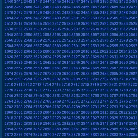
2440
2441
2442
2443
2444
2445
2446
2447
2448
2449
2450
2451
2452
2453
2458
2459
2460
2461
2462
2463
2464
2465
2466
2467
2468
2469
2470
2471
2476
2477
2478
2479
2480
2481
2482
2483
2484
2485
2486
2487
2488
2489
2494
2495
2496
2497
2498
2499
2500
2501
2502
2503
2504
2505
2506
2507
2512
2513
2514
2515
2516
2517
2518
2519
2520
2521
2522
2523
2524
2525
2530
2531
2532
2533
2534
2535
2536
2537
2538
2539
2540
2541
2542
2543
2548
2549
2550
2551
2552
2553
2554
2555
2556
2557
2558
2559
2560
2561
2566
2567
2568
2569
2570
2571
2572
2573
2574
2575
2576
2577
2578
2579
2584
2585
2586
2587
2588
2589
2590
2591
2592
2593
2594
2595
2596
2597
2602
2603
2604
2605
2606
2607
2608
2609
2610
2611
2612
2613
2614
2615
2620
2621
2622
2623
2624
2625
2626
2627
2628
2629
2630
2631
2632
2633
2638
2639
2640
2641
2642
2643
2644
2645
2646
2647
2648
2649
2650
2651
2656
2657
2658
2659
2660
2661
2662
2663
2664
2665
2666
2667
2668
2669
2674
2675
2676
2677
2678
2679
2680
2681
2682
2683
2684
2685
2686
2687
2692
2693
2694
2695
2696
2697
2698
2699
2700
2701
2702
2703
2704
2705
2710
2711
2712
2713
2714
2715
2716
2717
2718
2719
2720
2721
2722
2723
2728
2729
2730
2731
2732
2733
2734
2735
2736
2737
2738
2739
2740
2741
2746
2747
2748
2749
2750
2751
2752
2753
2754
2755
2756
2757
2758
2759
2764
2765
2766
2767
2768
2769
2770
2771
2772
2773
2774
2775
2776
2777
2782
2783
2784
2785
2786
2787
2788
2789
2790
2791
2792
2793
2794
2795
2800
2801
2802
2803
2804
2805
2806
2807
2808
2809
2810
2811
2812
2813
2818
2819
2820
2821
2822
2823
2824
2825
2826
2827
2828
2829
2830
2831
2836
2837
2838
2839
2840
2841
2842
2843
2844
2845
2846
2847
2848
2849
2854
2855
2856
2857
2858
2859
2860
2861
2862
2863
2864
2865
2866
2867
2872
2873
2874
2875
2876
2877
2878
2879
2880
2881
2882
2883
2884
2885