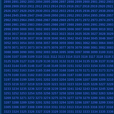
2890
2891
2892
2893
2894
2895
2896
2897
2898
2899
2900
2901
2902
2903
2908
2909
2910
2911
2912
2913
2914
2915
2916
2917
2918
2919
2920
2921
2926
2927
2928
2929
2930
2931
2932
2933
2934
2935
2936
2937
2938
2939
2944
2945
2946
2947
2948
2949
2950
2951
2952
2953
2954
2955
2956
2957
2962
2963
2964
2965
2966
2967
2968
2969
2970
2971
2972
2973
2974
2975
2980
2981
2982
2983
2984
2985
2986
2987
2988
2989
2990
2991
2992
2993
2998
2999
3000
3001
3002
3003
3004
3005
3006
3007
3008
3009
3010
3011
3016
3017
3018
3019
3020
3021
3022
3023
3024
3025
3026
3027
3028
3029
3034
3035
3036
3037
3038
3039
3040
3041
3042
3043
3044
3045
3046
3047
3052
3053
3054
3055
3056
3057
3058
3059
3060
3061
3062
3063
3064
3065
3070
3071
3072
3073
3074
3075
3076
3077
3078
3079
3080
3081
3082
3083
3088
3089
3090
3091
3092
3093
3094
3095
3096
3097
3098
3099
3100
3101
3106
3107
3108
3109
3110
3111
3112
3113
3114
3115
3116
3117
3118
3119
3
3125
3126
3127
3128
3129
3130
3131
3132
3133
3134
3135
3136
3137
3138
3143
3144
3145
3146
3147
3148
3149
3150
3151
3152
3153
3154
3155
3156
3161
3162
3163
3164
3165
3166
3167
3168
3169
3170
3171
3172
3173
3174
3179
3180
3181
3182
3183
3184
3185
3186
3187
3188
3189
3190
3191
3192
3197
3198
3199
3200
3201
3202
3203
3204
3205
3206
3207
3208
3209
3210
3215
3216
3217
3218
3219
3220
3221
3222
3223
3224
3225
3226
3227
3228
3233
3234
3235
3236
3237
3238
3239
3240
3241
3242
3243
3244
3245
3246
3251
3252
3253
3254
3255
3256
3257
3258
3259
3260
3261
3262
3263
3264
3269
3270
3271
3272
3273
3274
3275
3276
3277
3278
3279
3280
3281
3282
3287
3288
3289
3290
3291
3292
3293
3294
3295
3296
3297
3298
3299
3300
3305
3306
3307
3308
3309
3310
3311
3312
3313
3314
3315
3316
3317
3318
3323
3324
3325
3326
3327
3328
3329
3330
3331
3332
3333
3334
3335
3336