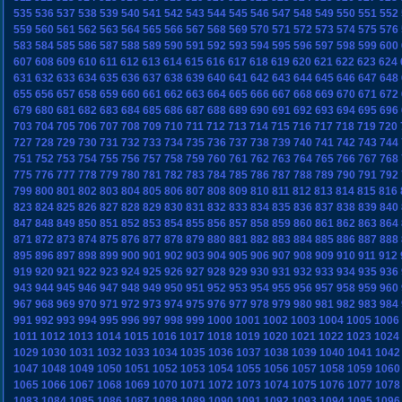
535
536
537
538
539
540
541
542
543
544
545
546
547
548
549
550
551
552
559
560
561
562
563
564
565
566
567
568
569
570
571
572
573
574
575
576
583
584
585
586
587
588
589
590
591
592
593
594
595
596
597
598
599
600
607
608
609
610
611
612
613
614
615
616
617
618
619
620
621
622
623
624
631
632
633
634
635
636
637
638
639
640
641
642
643
644
645
646
647
648
655
656
657
658
659
660
661
662
663
664
665
666
667
668
669
670
671
672
679
680
681
682
683
684
685
686
687
688
689
690
691
692
693
694
695
696
703
704
705
706
707
708
709
710
711
712
713
714
715
716
717
718
719
720
727
728
729
730
731
732
733
734
735
736
737
738
739
740
741
742
743
744
751
752
753
754
755
756
757
758
759
760
761
762
763
764
765
766
767
768
775
776
777
778
779
780
781
782
783
784
785
786
787
788
789
790
791
792
799
800
801
802
803
804
805
806
807
808
809
810
811
812
813
814
815
816
823
824
825
826
827
828
829
830
831
832
833
834
835
836
837
838
839
840
847
848
849
850
851
852
853
854
855
856
857
858
859
860
861
862
863
864
871
872
873
874
875
876
877
878
879
880
881
882
883
884
885
886
887
888
895
896
897
898
899
900
901
902
903
904
905
906
907
908
909
910
911
912
919
920
921
922
923
924
925
926
927
928
929
930
931
932
933
934
935
936
943
944
945
946
947
948
949
950
951
952
953
954
955
956
957
958
959
960
967
968
969
970
971
972
973
974
975
976
977
978
979
980
981
982
983
984
991
992
993
994
995
996
997
998
999
1000
1001
1002
1003
1004
1005
1006
1011
1012
1013
1014
1015
1016
1017
1018
1019
1020
1021
1022
1023
1024
1029
1030
1031
1032
1033
1034
1035
1036
1037
1038
1039
1040
1041
1042
1047
1048
1049
1050
1051
1052
1053
1054
1055
1056
1057
1058
1059
1060
1065
1066
1067
1068
1069
1070
1071
1072
1073
1074
1075
1076
1077
1078
1083
1084
1085
1086
1087
1088
1089
1090
1091
1092
1093
1094
1095
1096