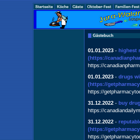
Gästebuch
01.01.2023
-
highest 
(https://canadianph
https://canadianphar
01.01.2023
-
drugs wi
(https://getpharmac
https://getpharmacyt
31.12.2022
-
buy dru
https://canadiandaily
31.12.2022
-
reputabl
(https://getpharmac
https://getpharmacyt