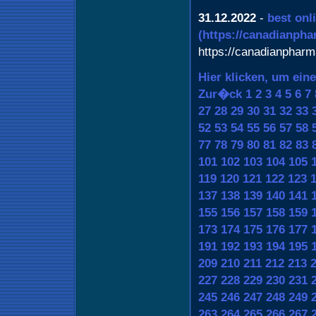
31.12.2022
-
best onl
(https://canadianph
https://canadianphar
Hier klicken, um ein
Zur�ck
1
2
3
4
5
6
7
27
28
29
30
31
32
33
52
53
54
55
56
57
58
77
78
79
80
81
82
83
101
102
103
104
105
119
120
121
122
123
137
138
139
140
141
155
156
157
158
159
173
174
175
176
177
191
192
193
194
195
209
210
211
212
213
227
228
229
230
231
245
246
247
248
249
263
264
265
266
267