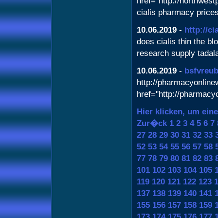
href="http://northwe
cialis pharmacy price
10.06.2019
-
http://ci
does cialis thin the blo
research supply tadalaf
10.06.2019
-
bsfvreu
http://pharmacyonline
href="http://pharmacy
Hier klicken, um ein
Zur�ck
1
2
3
4
5
6
7
27
28
29
30
31
32
33
52
53
54
55
56
57
58
77
78
79
80
81
82
83
101
102
103
104
105
119
120
121
122
123
137
138
139
140
141
155
156
157
158
159
173
174
175
176
177