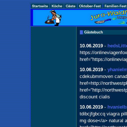
Gästebuch
10.06.2019
-
hedsLitt
https://onlineviagenfo
href="https://onlinev
10.06.2019
-
yhaniel
cdekubmmoven canadia
href=http://northwest
href="http://northwes
discount cialis
10.06.2019
-
hvanielb
tdibcjfgbccq viagra p
mg dose</a> natural al