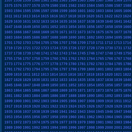
1557
1558
1559
1560
1561
1562
1563
1564
1565
1566
1567
1568
1569
1570
1575
1576
1577
1578
1579
1580
1581
1582
1583
1584
1585
1586
1587
1588
1593
1594
1595
1596
1597
1598
1599
1600
1601
1602
1603
1604
1605
1606
1611
1612
1613
1614
1615
1616
1617
1618
1619
1620
1621
1622
1623
1624
1629
1630
1631
1632
1633
1634
1635
1636
1637
1638
1639
1640
1641
1642
1647
1648
1649
1650
1651
1652
1653
1654
1655
1656
1657
1658
1659
1660
1665
1666
1667
1668
1669
1670
1671
1672
1673
1674
1675
1676
1677
1678
1683
1684
1685
1686
1687
1688
1689
1690
1691
1692
1693
1694
1695
1696
1701
1702
1703
1704
1705
1706
1707
1708
1709
1710
1711
1712
1713
1714
1719
1720
1721
1722
1723
1724
1725
1726
1727
1728
1729
1730
1731
1732
1737
1738
1739
1740
1741
1742
1743
1744
1745
1746
1747
1748
1749
1750
1755
1756
1757
1758
1759
1760
1761
1762
1763
1764
1765
1766
1767
1768
1773
1774
1775
1776
1777
1778
1779
1780
1781
1782
1783
1784
1785
1786
1791
1792
1793
1794
1795
1796
1797
1798
1799
1800
1801
1802
1803
1804
1809
1810
1811
1812
1813
1814
1815
1816
1817
1818
1819
1820
1821
1822
1827
1828
1829
1830
1831
1832
1833
1834
1835
1836
1837
1838
1839
1840
1845
1846
1847
1848
1849
1850
1851
1852
1853
1854
1855
1856
1857
1858
1863
1864
1865
1866
1867
1868
1869
1870
1871
1872
1873
1874
1875
1876
1881
1882
1883
1884
1885
1886
1887
1888
1889
1890
1891
1892
1893
1894
1899
1900
1901
1902
1903
1904
1905
1906
1907
1908
1909
1910
1911
1912
1917
1918
1919
1920
1921
1922
1923
1924
1925
1926
1927
1928
1929
1930
1935
1936
1937
1938
1939
1940
1941
1942
1943
1944
1945
1946
1947
1948
1953
1954
1955
1956
1957
1958
1959
1960
1961
1962
1963
1964
1965
1966
1971
1972
1973
1974
1975
1976
1977
1978
1979
1980
1981
1982
1983
1984
1989
1990
1991
1992
1993
1994
1995
1996
1997
1998
1999
2000
2001
2002