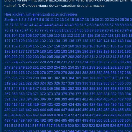
bhoncv <a href="http://sildena2020usa.com/">viagra work</a> canadian pharma
<a href="UR"L>does viagra do</a> canadian drug pharmacies
Hier klicken, um einen Eintrag zu schreiben
Zur�ck
1
2
3
4
5
6
7
8
9
10
11
12
13
14
15
16
17
18
19
20
21
22
23
24
25
26
2
36
37
38
39
40
41
42
43
44
45
46
47
48
49
50
51
52
53
54
55
56
57
58
59
60
6
70
71
72
73
74
75
76
77
78
79
80
81
82
83
84
85
86
87
88
89
90
91
92
93
94
9
103
104
105
106
107
108
109
110
111
112
113
114
115
116
117
118
119
120
1
127
128
129
130
131
132
133
134
135
136
137
138
139
140
141
142
143
144
151
152
153
154
155
156
157
158
159
160
161
162
163
164
165
166
167
168
175
176
177
178
179
180
181
182
183
184
185
186
187
188
189
190
191
192
199
200
201
202
203
204
205
206
207
208
209
210
211
212
213
214
215
216
223
224
225
226
227
228
229
230
231
232
233
234
235
236
237
238
239
240
247
248
249
250
251
252
253
254
255
256
257
258
259
260
261
262
263
264
271
272
273
274
275
276
277
278
279
280
281
282
283
284
285
286
287
288
295
296
297
298
299
300
301
302
303
304
305
306
307
308
309
310
311
312
319
320
321
322
323
324
325
326
327
328
329
330
331
332
333
334
335
336
343
344
345
346
347
348
349
350
351
352
353
354
355
356
357
358
359
360
367
368
369
370
371
372
373
374
375
376
377
378
379
380
381
382
383
384
391
392
393
394
395
396
397
398
399
400
401
402
403
404
405
406
407
408
415
416
417
418
419
420
421
422
423
424
425
426
427
428
429
430
431
432
439
440
441
442
443
444
445
446
447
448
449
450
451
452
453
454
455
456
463
464
465
466
467
468
469
470
471
472
473
474
475
476
477
478
479
480
487
488
489
490
491
492
493
494
495
496
497
498
499
500
501
502
503
504
511
512
513
514
515
516
517
518
519
520
521
522
523
524
525
526
527
528
535
536
537
538
539
540
541
542
543
544
545
546
547
548
549
550
551
552