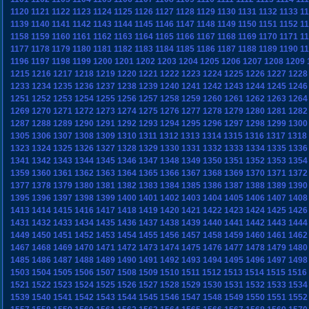
1120
1121
1122
1123
1124
1125
1126
1127
1128
1129
1130
1131
1132
1133
1
1139
1140
1141
1142
1143
1144
1145
1146
1147
1148
1149
1150
1151
1152
1
1158
1159
1160
1161
1162
1163
1164
1165
1166
1167
1168
1169
1170
1171
1
1177
1178
1179
1180
1181
1182
1183
1184
1185
1186
1187
1188
1189
1190
1
1196
1197
1198
1199
1200
1201
1202
1203
1204
1205
1206
1207
1208
1209
1215
1216
1217
1218
1219
1220
1221
1222
1223
1224
1225
1226
1227
1228
1233
1234
1235
1236
1237
1238
1239
1240
1241
1242
1243
1244
1245
1246
1251
1252
1253
1254
1255
1256
1257
1258
1259
1260
1261
1262
1263
1264
1269
1270
1271
1272
1273
1274
1275
1276
1277
1278
1279
1280
1281
1282
1287
1288
1289
1290
1291
1292
1293
1294
1295
1296
1297
1298
1299
1300
1305
1306
1307
1308
1309
1310
1311
1312
1313
1314
1315
1316
1317
1318
1323
1324
1325
1326
1327
1328
1329
1330
1331
1332
1333
1334
1335
1336
1341
1342
1343
1344
1345
1346
1347
1348
1349
1350
1351
1352
1353
1354
1359
1360
1361
1362
1363
1364
1365
1366
1367
1368
1369
1370
1371
1372
1377
1378
1379
1380
1381
1382
1383
1384
1385
1386
1387
1388
1389
1390
1395
1396
1397
1398
1399
1400
1401
1402
1403
1404
1405
1406
1407
1408
1413
1414
1415
1416
1417
1418
1419
1420
1421
1422
1423
1424
1425
1426
1431
1432
1433
1434
1435
1436
1437
1438
1439
1440
1441
1442
1443
1444
1449
1450
1451
1452
1453
1454
1455
1456
1457
1458
1459
1460
1461
1462
1467
1468
1469
1470
1471
1472
1473
1474
1475
1476
1477
1478
1479
1480
1485
1486
1487
1488
1489
1490
1491
1492
1493
1494
1495
1496
1497
1498
1503
1504
1505
1506
1507
1508
1509
1510
1511
1512
1513
1514
1515
1516
1521
1522
1523
1524
1525
1526
1527
1528
1529
1530
1531
1532
1533
1534
1539
1540
1541
1542
1543
1544
1545
1546
1547
1548
1549
1550
1551
1552