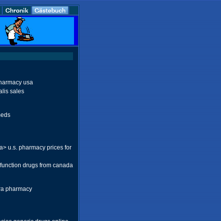
pharmacy usa
lis sales
meds
> u.s. pharmacy prices for
ysfunction drugs from canada
gra pharmacy