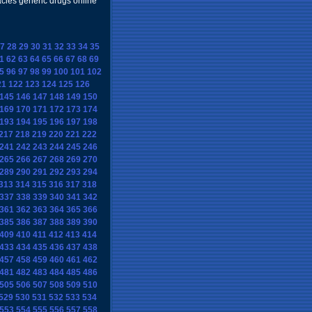
cies generic drugs online
7
28
29
30
31
32
33
34
35
1
62
63
64
65
66
67
68
69
5
96
97
98
99
100
101
102
21
122
123
124
125
126
145
146
147
148
149
150
169
170
171
172
173
174
193
194
195
196
197
198
217
218
219
220
221
222
241
242
243
244
245
246
265
266
267
268
269
270
289
290
291
292
293
294
313
314
315
316
317
318
337
338
339
340
341
342
361
362
363
364
365
366
385
386
387
388
389
390
409
410
411
412
413
414
433
434
435
436
437
438
457
458
459
460
461
462
481
482
483
484
485
486
505
506
507
508
509
510
529
530
531
532
533
534
553
554
555
556
557
558