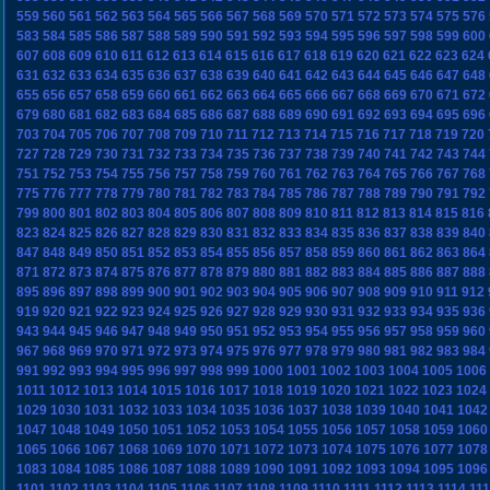
559
560
561
562
563
564
565
566
567
568
569
570
571
572
573
574
575
576
583
584
585
586
587
588
589
590
591
592
593
594
595
596
597
598
599
600
607
608
609
610
611
612
613
614
615
616
617
618
619
620
621
622
623
624
631
632
633
634
635
636
637
638
639
640
641
642
643
644
645
646
647
648
655
656
657
658
659
660
661
662
663
664
665
666
667
668
669
670
671
672
679
680
681
682
683
684
685
686
687
688
689
690
691
692
693
694
695
696
703
704
705
706
707
708
709
710
711
712
713
714
715
716
717
718
719
720
727
728
729
730
731
732
733
734
735
736
737
738
739
740
741
742
743
744
751
752
753
754
755
756
757
758
759
760
761
762
763
764
765
766
767
768
775
776
777
778
779
780
781
782
783
784
785
786
787
788
789
790
791
792
799
800
801
802
803
804
805
806
807
808
809
810
811
812
813
814
815
816
823
824
825
826
827
828
829
830
831
832
833
834
835
836
837
838
839
840
847
848
849
850
851
852
853
854
855
856
857
858
859
860
861
862
863
864
871
872
873
874
875
876
877
878
879
880
881
882
883
884
885
886
887
888
895
896
897
898
899
900
901
902
903
904
905
906
907
908
909
910
911
912
919
920
921
922
923
924
925
926
927
928
929
930
931
932
933
934
935
936
943
944
945
946
947
948
949
950
951
952
953
954
955
956
957
958
959
960
967
968
969
970
971
972
973
974
975
976
977
978
979
980
981
982
983
984
991
992
993
994
995
996
997
998
999
1000
1001
1002
1003
1004
1005
1006
1011
1012
1013
1014
1015
1016
1017
1018
1019
1020
1021
1022
1023
1024
1029
1030
1031
1032
1033
1034
1035
1036
1037
1038
1039
1040
1041
1042
1047
1048
1049
1050
1051
1052
1053
1054
1055
1056
1057
1058
1059
1060
1065
1066
1067
1068
1069
1070
1071
1072
1073
1074
1075
1076
1077
1078
1083
1084
1085
1086
1087
1088
1089
1090
1091
1092
1093
1094
1095
1096
1101
1102
1103
1104
1105
1106
1107
1108
1109
1110
1111
1112
1113
1114
11