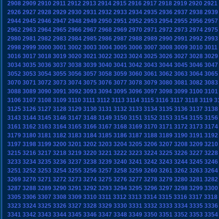
2908
2909
2910
2911
2912
2913
2914
2915
2916
2917
2918
2919
2920
2921
2926
2927
2928
2929
2930
2931
2932
2933
2934
2935
2936
2937
2938
2939
2944
2945
2946
2947
2948
2949
2950
2951
2952
2953
2954
2955
2956
2957
2962
2963
2964
2965
2966
2967
2968
2969
2970
2971
2972
2973
2974
2975
2980
2981
2982
2983
2984
2985
2986
2987
2988
2989
2990
2991
2992
2993
2998
2999
3000
3001
3002
3003
3004
3005
3006
3007
3008
3009
3010
3011
3016
3017
3018
3019
3020
3021
3022
3023
3024
3025
3026
3027
3028
3029
3034
3035
3036
3037
3038
3039
3040
3041
3042
3043
3044
3045
3046
3047
3052
3053
3054
3055
3056
3057
3058
3059
3060
3061
3062
3063
3064
3065
3070
3071
3072
3073
3074
3075
3076
3077
3078
3079
3080
3081
3082
3083
3088
3089
3090
3091
3092
3093
3094
3095
3096
3097
3098
3099
3100
3101
3106
3107
3108
3109
3110
3111
3112
3113
3114
3115
3116
3117
3118
3119
3
3125
3126
3127
3128
3129
3130
3131
3132
3133
3134
3135
3136
3137
3138
3143
3144
3145
3146
3147
3148
3149
3150
3151
3152
3153
3154
3155
3156
3161
3162
3163
3164
3165
3166
3167
3168
3169
3170
3171
3172
3173
3174
3179
3180
3181
3182
3183
3184
3185
3186
3187
3188
3189
3190
3191
3192
3197
3198
3199
3200
3201
3202
3203
3204
3205
3206
3207
3208
3209
3210
3215
3216
3217
3218
3219
3220
3221
3222
3223
3224
3225
3226
3227
3228
3233
3234
3235
3236
3237
3238
3239
3240
3241
3242
3243
3244
3245
3246
3251
3252
3253
3254
3255
3256
3257
3258
3259
3260
3261
3262
3263
3264
3269
3270
3271
3272
3273
3274
3275
3276
3277
3278
3279
3280
3281
3282
3287
3288
3289
3290
3291
3292
3293
3294
3295
3296
3297
3298
3299
3300
3305
3306
3307
3308
3309
3310
3311
3312
3313
3314
3315
3316
3317
3318
3323
3324
3325
3326
3327
3328
3329
3330
3331
3332
3333
3334
3335
3336
3341
3342
3343
3344
3345
3346
3347
3348
3349
3350
3351
3352
3353
3354