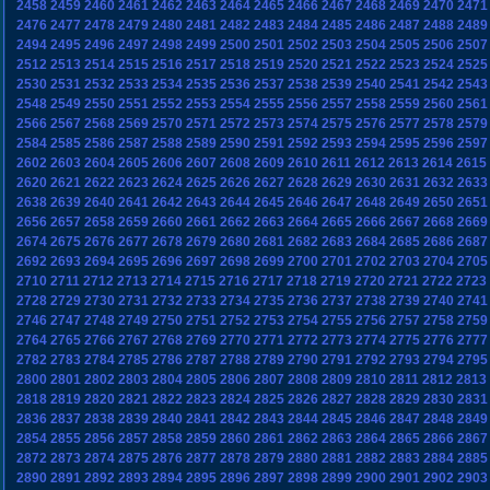
2458
2459
2460
2461
2462
2463
2464
2465
2466
2467
2468
2469
2470
2471
2476
2477
2478
2479
2480
2481
2482
2483
2484
2485
2486
2487
2488
2489
2494
2495
2496
2497
2498
2499
2500
2501
2502
2503
2504
2505
2506
2507
2512
2513
2514
2515
2516
2517
2518
2519
2520
2521
2522
2523
2524
2525
2530
2531
2532
2533
2534
2535
2536
2537
2538
2539
2540
2541
2542
2543
2548
2549
2550
2551
2552
2553
2554
2555
2556
2557
2558
2559
2560
2561
2566
2567
2568
2569
2570
2571
2572
2573
2574
2575
2576
2577
2578
2579
2584
2585
2586
2587
2588
2589
2590
2591
2592
2593
2594
2595
2596
2597
2602
2603
2604
2605
2606
2607
2608
2609
2610
2611
2612
2613
2614
2615
2620
2621
2622
2623
2624
2625
2626
2627
2628
2629
2630
2631
2632
2633
2638
2639
2640
2641
2642
2643
2644
2645
2646
2647
2648
2649
2650
2651
2656
2657
2658
2659
2660
2661
2662
2663
2664
2665
2666
2667
2668
2669
2674
2675
2676
2677
2678
2679
2680
2681
2682
2683
2684
2685
2686
2687
2692
2693
2694
2695
2696
2697
2698
2699
2700
2701
2702
2703
2704
2705
2710
2711
2712
2713
2714
2715
2716
2717
2718
2719
2720
2721
2722
2723
2728
2729
2730
2731
2732
2733
2734
2735
2736
2737
2738
2739
2740
2741
2746
2747
2748
2749
2750
2751
2752
2753
2754
2755
2756
2757
2758
2759
2764
2765
2766
2767
2768
2769
2770
2771
2772
2773
2774
2775
2776
2777
2782
2783
2784
2785
2786
2787
2788
2789
2790
2791
2792
2793
2794
2795
2800
2801
2802
2803
2804
2805
2806
2807
2808
2809
2810
2811
2812
2813
2818
2819
2820
2821
2822
2823
2824
2825
2826
2827
2828
2829
2830
2831
2836
2837
2838
2839
2840
2841
2842
2843
2844
2845
2846
2847
2848
2849
2854
2855
2856
2857
2858
2859
2860
2861
2862
2863
2864
2865
2866
2867
2872
2873
2874
2875
2876
2877
2878
2879
2880
2881
2882
2883
2884
2885
2890
2891
2892
2893
2894
2895
2896
2897
2898
2899
2900
2901
2902
2903