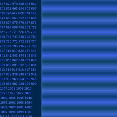
577
578
579
580
581
582
601
602
603
604
605
606
625
626
627
628
629
630
649
650
651
652
653
654
673
674
675
676
677
678
697
698
699
700
701
702
721
722
723
724
725
726
745
746
747
748
749
750
769
770
771
772
773
774
793
794
795
796
797
798
817
818
819
820
821
822
841
842
843
844
845
846
865
866
867
868
869
870
889
890
891
892
893
894
913
914
915
916
917
918
937
938
939
940
941
942
961
962
963
964
965
966
985
986
987
988
989
990
1007
1008
1009
1010
1025
1026
1027
1028
1043
1044
1045
1046
1061
1062
1063
1064
1079
1080
1081
1082
1097
1098
1099
1100
15
1116
1117
1118
1119