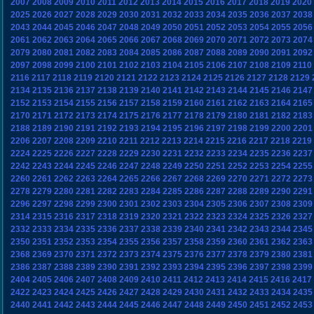
2007
2008
2009
2010
2011
2012
2013
2014
2015
2016
2017
2018
2019
2020
2025
2026
2027
2028
2029
2030
2031
2032
2033
2034
2035
2036
2037
2038
2043
2044
2045
2046
2047
2048
2049
2050
2051
2052
2053
2054
2055
2056
2061
2062
2063
2064
2065
2066
2067
2068
2069
2070
2071
2072
2073
2074
2079
2080
2081
2082
2083
2084
2085
2086
2087
2088
2089
2090
2091
2092
2097
2098
2099
2100
2101
2102
2103
2104
2105
2106
2107
2108
2109
2110
2116
2117
2118
2119
2120
2121
2122
2123
2124
2125
2126
2127
2128
2129
2134
2135
2136
2137
2138
2139
2140
2141
2142
2143
2144
2145
2146
2147
2152
2153
2154
2155
2156
2157
2158
2159
2160
2161
2162
2163
2164
2165
2170
2171
2172
2173
2174
2175
2176
2177
2178
2179
2180
2181
2182
2183
2188
2189
2190
2191
2192
2193
2194
2195
2196
2197
2198
2199
2200
2201
2206
2207
2208
2209
2210
2211
2212
2213
2214
2215
2216
2217
2218
2219
2224
2225
2226
2227
2228
2229
2230
2231
2232
2233
2234
2235
2236
2237
2242
2243
2244
2245
2246
2247
2248
2249
2250
2251
2252
2253
2254
2255
2260
2261
2262
2263
2264
2265
2266
2267
2268
2269
2270
2271
2272
2273
2278
2279
2280
2281
2282
2283
2284
2285
2286
2287
2288
2289
2290
2291
2296
2297
2298
2299
2300
2301
2302
2303
2304
2305
2306
2307
2308
2309
2314
2315
2316
2317
2318
2319
2320
2321
2322
2323
2324
2325
2326
2327
2332
2333
2334
2335
2336
2337
2338
2339
2340
2341
2342
2343
2344
2345
2350
2351
2352
2353
2354
2355
2356
2357
2358
2359
2360
2361
2362
2363
2368
2369
2370
2371
2372
2373
2374
2375
2376
2377
2378
2379
2380
2381
2386
2387
2388
2389
2390
2391
2392
2393
2394
2395
2396
2397
2398
2399
2404
2405
2406
2407
2408
2409
2410
2411
2412
2413
2414
2415
2416
2417
2422
2423
2424
2425
2426
2427
2428
2429
2430
2431
2432
2433
2434
2435
2440
2441
2442
2443
2444
2445
2446
2447
2448
2449
2450
2451
2452
2453