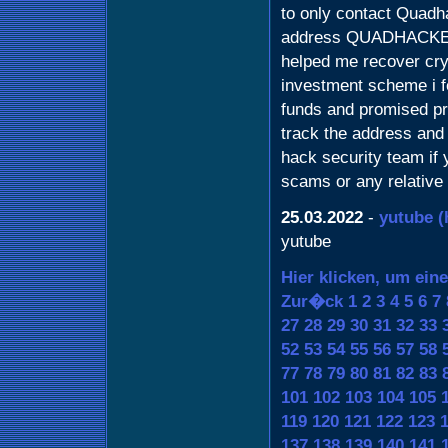
to only contact Quadha
address QUADHACKED@
helped me recover cry
investment scheme i fe
funds and promised p
track the address and r
hack security team if 
scams or any relative
25.03.2022
-
yutube
(
yutube
Hier klicken, um ein
Zur�ck
1
2
3
4
5
6
7
27
28
29
30
31
32
33
52
53
54
55
56
57
58
77
78
79
80
81
82
83
101
102
103
104
105
119
120
121
122
123
137
138
139
140
141