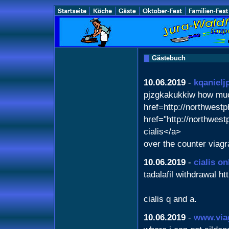
Gästebuch
10.06.2019
-
kqanieljp
pjzgkakukkiw how muc
href=http://northwest
href="http://northwe
cialis</a>
over the counter viagr
10.06.2019
-
cialis on
tadalafil withdrawal htt
cialis q and a.
10.06.2019
-
www.via