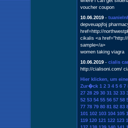
where i can get sildena
voucher coupon
10.06.2019
-
tuanieln
depveuapjfoj pharmacy
href=http://northwest
cikalis <a href="http
sample</a>
women taking viagra
10.06.2019
-
cialis c
http://cialisoni.com/ c
Hier klicken, um ein
Zur�ck
1
2
3
4
5
6
7
27
28
29
30
31
32
33
52
53
54
55
56
57
58
77
78
79
80
81
82
83
101
102
103
104
105
119
120
121
122
123
137
138
139
140
141