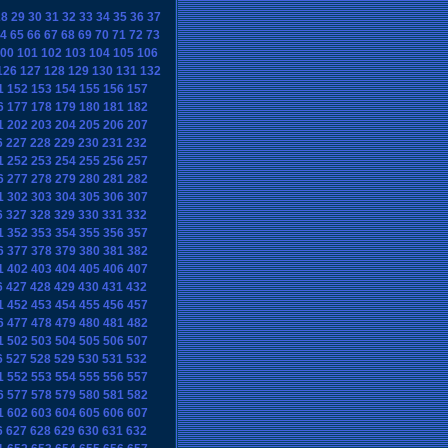
28
29
30
31
32
33
34
35
36
37
4
65
66
67
68
69
70
71
72
73
00
101
102
103
104
105
106
126
127
128
129
130
131
132
1
152
153
154
155
156
157
6
177
178
179
180
181
182
1
202
203
204
205
206
207
6
227
228
229
230
231
232
1
252
253
254
255
256
257
6
277
278
279
280
281
282
1
302
303
304
305
306
307
6
327
328
329
330
331
332
1
352
353
354
355
356
357
6
377
378
379
380
381
382
1
402
403
404
405
406
407
6
427
428
429
430
431
432
1
452
453
454
455
456
457
6
477
478
479
480
481
482
1
502
503
504
505
506
507
6
527
528
529
530
531
532
1
552
553
554
555
556
557
6
577
578
579
580
581
582
1
602
603
604
605
606
607
6
627
628
629
630
631
632