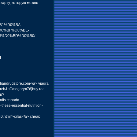
 карту, которую можно
1%81%D0%BA-
0%BF%D0%BE-
5%D0%BD%D0%B0/
1
diandrugstore.com</a> viagra
earch&sCategory=76]buy real
hp?
alis.canada
-these-essential-nutrition-
0.html">cilas</a> cheap