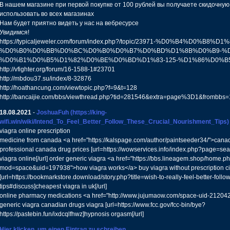
В нашем магазине при первой покупке от 100 рублей вы получаете скидочную
использовать во всех магазинах
Нам будет приятно видеть у нас на вебресурсе
Увидимся!
https://typicaljeweler.com/forum/index.php?/topic/23971-%D0%B4%D0%B8%D
%D0%B0%D0%BB%D0%BC%D0%B0%D0%B7%D0%BD%D1%8B%D0%B9-%D
%D0%B1%D0%B5%D1%82%D0%BE%D0%BD%D1%83-125-%D1%86%D0%B
http://vfighter.org/forum/16-1588-1#23701
http://mbdou37.su/index/8-32876
http://hoathancung.com/viewtopic.php?f=9&t=128
http://bancaijie.com/bbs/viewthread.php?tid=281546&extra=page%3D1&frombbs=
18.08.2021
-
JoshuaFuh
(https://king-
wifi.win/wiki/Intend_To_Feel_Better_Follow_These_Crucial_Nourishment_Tips)
viagra online prescription
medicine from canada <a href="https://kalspage.com/author/paintseeder34/">cana
professional canada drug prices [url=https://wowservices.info/index.php?page=s
viagra online[/url] order generic viagra <a href="https://bbs.lineagem.shop/home.p
mod=space&uid=197938">how viagra works</a> buy viagra without prescription ci
[url=https://bookmarkstore.download/story.php?title=wish-to-really-feel-better-follow
tips#discuss]cheapest viagra in uk[/url]
online pharmacy medications <a href="http://www.jujumaow.com/space-uid-212042
generic viagra canadian drugs viagra [url=https://www.fcc.gov/fcc-bin/bye?
https://pastebin.fun/ixdcqlfhwz]hypnosis orgasm[/url]
Hier klicken, um einen Eintrag zu schreiben