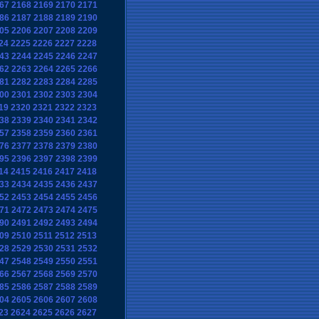
67
2168
2169
2170
2171
86
2187
2188
2189
2190
05
2206
2207
2208
2209
24
2225
2226
2227
2228
43
2244
2245
2246
2247
62
2263
2264
2265
2266
81
2282
2283
2284
2285
00
2301
2302
2303
2304
19
2320
2321
2322
2323
38
2339
2340
2341
2342
57
2358
2359
2360
2361
76
2377
2378
2379
2380
95
2396
2397
2398
2399
14
2415
2416
2417
2418
33
2434
2435
2436
2437
52
2453
2454
2455
2456
71
2472
2473
2474
2475
90
2491
2492
2493
2494
09
2510
2511
2512
2513
28
2529
2530
2531
2532
47
2548
2549
2550
2551
66
2567
2568
2569
2570
85
2586
2587
2588
2589
04
2605
2606
2607
2608
23
2624
2625
2626
2627