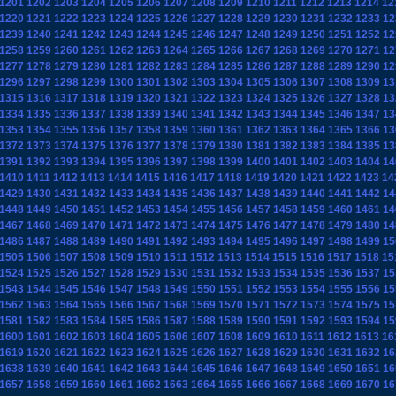
1201
1202
1203
1204
1205
1206
1207
1208
1209
1210
1211
1212
1213
1214
12
1220
1221
1222
1223
1224
1225
1226
1227
1228
1229
1230
1231
1232
1233
12
1239
1240
1241
1242
1243
1244
1245
1246
1247
1248
1249
1250
1251
1252
12
1258
1259
1260
1261
1262
1263
1264
1265
1266
1267
1268
1269
1270
1271
12
1277
1278
1279
1280
1281
1282
1283
1284
1285
1286
1287
1288
1289
1290
12
1296
1297
1298
1299
1300
1301
1302
1303
1304
1305
1306
1307
1308
1309
13
1315
1316
1317
1318
1319
1320
1321
1322
1323
1324
1325
1326
1327
1328
13
1334
1335
1336
1337
1338
1339
1340
1341
1342
1343
1344
1345
1346
1347
13
1353
1354
1355
1356
1357
1358
1359
1360
1361
1362
1363
1364
1365
1366
13
1372
1373
1374
1375
1376
1377
1378
1379
1380
1381
1382
1383
1384
1385
13
1391
1392
1393
1394
1395
1396
1397
1398
1399
1400
1401
1402
1403
1404
14
1410
1411
1412
1413
1414
1415
1416
1417
1418
1419
1420
1421
1422
1423
14
1429
1430
1431
1432
1433
1434
1435
1436
1437
1438
1439
1440
1441
1442
14
1448
1449
1450
1451
1452
1453
1454
1455
1456
1457
1458
1459
1460
1461
14
1467
1468
1469
1470
1471
1472
1473
1474
1475
1476
1477
1478
1479
1480
14
1486
1487
1488
1489
1490
1491
1492
1493
1494
1495
1496
1497
1498
1499
15
1505
1506
1507
1508
1509
1510
1511
1512
1513
1514
1515
1516
1517
1518
15
1524
1525
1526
1527
1528
1529
1530
1531
1532
1533
1534
1535
1536
1537
15
1543
1544
1545
1546
1547
1548
1549
1550
1551
1552
1553
1554
1555
1556
15
1562
1563
1564
1565
1566
1567
1568
1569
1570
1571
1572
1573
1574
1575
15
1581
1582
1583
1584
1585
1586
1587
1588
1589
1590
1591
1592
1593
1594
15
1600
1601
1602
1603
1604
1605
1606
1607
1608
1609
1610
1611
1612
1613
16
1619
1620
1621
1622
1623
1624
1625
1626
1627
1628
1629
1630
1631
1632
16
1638
1639
1640
1641
1642
1643
1644
1645
1646
1647
1648
1649
1650
1651
16
1657
1658
1659
1660
1661
1662
1663
1664
1665
1666
1667
1668
1669
1670
16