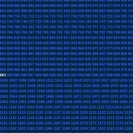
633
634
635
636
637
638
639
640
641
642
643
644
645
646
647
648
649
650
65
658
659
660
661
662
663
664
665
666
667
668
669
670
671
672
673
674
675
67
683
684
685
686
687
688
689
690
691
692
693
694
695
696
697
698
699
700
70
708
709
710
711
712
713
714
715
716
717
718
719
720
721
722
723
724
725
72
733
734
735
736
737
738
739
740
741
742
743
744
745
746
747
748
749
750
75
758
759
760
761
762
763
764
765
766
767
768
769
770
771
772
773
774
775
77
783
784
785
786
787
788
789
790
791
792
793
794
795
796
797
798
799
800
80
808
809
810
811
812
813
814
815
816
817
818
819
820
821
822
823
824
825
82
833
834
835
836
837
838
839
840
841
842
843
844
845
846
847
848
849
850
85
858
859
860
861
862
863
864
865
866
867
868
869
870
871
872
873
874
875
87
883
884
885
886
887
888
889
890
891
892
893
894
895
896
897
898
899
900
90
908
909
910
911
912
913
914
915
916
917
918
919
920
921
922
923
924
925
92
933
934
935
936
937
938
939
940
941
942
943
944
945
946
947
948
949
950
95
958
959
960
961
962
963
964
965
966
967
968
969
970
971
972
973
974
975
97
983
984
985
986
987
988
989
990
991
992
993
994
995
996
997
998
999
1000
1
1006
1007
1008
1009
1010
1011
1012
1013
1014
1015
1016
1017
1018
1019
10
1025
1026
1027
1028
1029
1030
1031
1032
1033
1034
1035
1036
1037
1038
10
1044
1045
1046
1047
1048
1049
1050
1051
1052
1053
1054
1055
1056
1057
10
1063
1064
1065
1066
1067
1068
1069
1070
1071
1072
1073
1074
1075
1076
10
1082
1083
1084
1085
1086
1087
1088
1089
1090
1091
1092
1093
1094
1095
10
1101
1102
1103
1104
1105
1106
1107
1108
1109
1110
1111
1112
1113
1114
1115
1
1121
1122
1123
1124
1125
1126
1127
1128
1129
1130
1131
1132
1133
1134
1135
1141
1142
1143
1144
1145
1146
1147
1148
1149
1150
1151
1152
1153
1154
1155
1161
1162
1163
1164
1165
1166
1167
1168
1169
1170
1171
1172
1173
1174
1175
1181
1182
1183
1184
1185
1186
1187
1188
1189
1190
1191
1192
1193
1194
1195