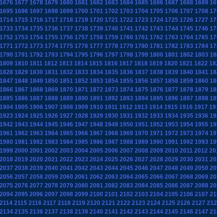
1676
1677
1678
1679
1680
1681
1682
1683
1684
1685
1686
1687
1688
1689
16
1695
1696
1697
1698
1699
1700
1701
1702
1703
1704
1705
1706
1707
1708
17
1714
1715
1716
1717
1718
1719
1720
1721
1722
1723
1724
1725
1726
1727
17
1733
1734
1735
1736
1737
1738
1739
1740
1741
1742
1743
1744
1745
1746
17
1752
1753
1754
1755
1756
1757
1758
1759
1760
1761
1762
1763
1764
1765
17
1771
1772
1773
1774
1775
1776
1777
1778
1779
1780
1781
1782
1783
1784
17
1790
1791
1792
1793
1794
1795
1796
1797
1798
1799
1800
1801
1802
1803
18
1809
1810
1811
1812
1813
1814
1815
1816
1817
1818
1819
1820
1821
1822
18
1828
1829
1830
1831
1832
1833
1834
1835
1836
1837
1838
1839
1840
1841
18
1847
1848
1849
1850
1851
1852
1853
1854
1855
1856
1857
1858
1859
1860
18
1866
1867
1868
1869
1870
1871
1872
1873
1874
1875
1876
1877
1878
1879
18
1885
1886
1887
1888
1889
1890
1891
1892
1893
1894
1895
1896
1897
1898
18
1904
1905
1906
1907
1908
1909
1910
1911
1912
1913
1914
1915
1916
1917
19
1923
1924
1925
1926
1927
1928
1929
1930
1931
1932
1933
1934
1935
1936
19
1942
1943
1944
1945
1946
1947
1948
1949
1950
1951
1952
1953
1954
1955
19
1961
1962
1963
1964
1965
1966
1967
1968
1969
1970
1971
1972
1973
1974
19
1980
1981
1982
1983
1984
1985
1986
1987
1988
1989
1990
1991
1992
1993
19
1999
2000
2001
2002
2003
2004
2005
2006
2007
2008
2009
2010
2011
2012
20
2018
2019
2020
2021
2022
2023
2024
2025
2026
2027
2028
2029
2030
2031
20
2037
2038
2039
2040
2041
2042
2043
2044
2045
2046
2047
2048
2049
2050
20
2056
2057
2058
2059
2060
2061
2062
2063
2064
2065
2066
2067
2068
2069
20
2075
2076
2077
2078
2079
2080
2081
2082
2083
2084
2085
2086
2087
2088
20
2094
2095
2096
2097
2098
2099
2100
2101
2102
2103
2104
2105
2106
2107
21
2114
2115
2116
2117
2118
2119
2120
2121
2122
2123
2124
2125
2126
2127
212
2134
2135
2136
2137
2138
2139
2140
2141
2142
2143
2144
2145
2146
2147
21