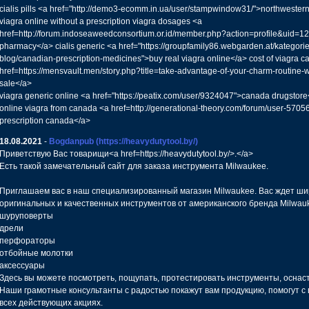
cialis pills <a href="http://demo3-ecomm.in.ua/user/stampwindow31/">northweste
viagra online without a prescription viagra dosages <a
href=http://forum.indoseaweedconsortium.or.id/member.php?action=profile&uid=12
pharmacy</a> cialis generic <a href="https://groupfamily86.webgarden.at/kategori
blog/canadian-prescription-medicines">buy real viagra online</a> cost of viagra c
href=https://mensvault.men/story.php?title=take-advantage-of-your-charm-routine-w
sale</a>
viagra generic online <a href="https://peatix.com/user/9324047">canada drugsto
online viagra from canada <a href=http://generational-theory.com/forum/user-57056
prescription canada</a>
18.08.2021
-
Bogdanpub
(https://heavydutytool.by/)
Приветствую Вас товарищи<a href=https://heavydutytool.by/>.</a>
Есть такой замечательный сайт для заказа инструмента Milwaukee.
Приглашаем вас в наш специализированный магазин Milwaukee. Вас ждет ши
оригинальных и качественных инструментов от американского бренда Milwau
шуруповерты
дрели
перфораторы
отбойные молотки
аксессуары
Здесь вы можете посмотреть, пощупать, протестировать инструменты, оснаст
Наши грамотные консультанты с радостью покажут вам продукцию, помогут с 
всех действующих акциях.