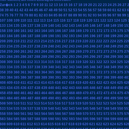
Zur�ck
1
2
3
4
5
6
7
8
9
10
11
12
13
14
15
16
17
18
19
20
21
22
23
24
25
26
27
38
39
40
41
42
43
44
45
46
47
48
49
50
51
52
53
54
55
56
57
58
59
60
61
62
63
6
74
75
76
77
78
79
80
81
82
83
84
85
86
87
88
89
90
91
92
93
94
95
96
97
98
99
1
107
108
109
110
111
112
113
114
115
116
117
118
119
120
121
122
123
124
125
133
134
135
136
137
138
139
140
141
142
143
144
145
146
147
148
149
150
15
158
159
160
161
162
163
164
165
166
167
168
169
170
171
172
173
174
175
17
183
184
185
186
187
188
189
190
191
192
193
194
195
196
197
198
199
200
20
208
209
210
211
212
213
214
215
216
217
218
219
220
221
222
223
224
225
22
233
234
235
236
237
238
239
240
241
242
243
244
245
246
247
248
249
250
25
258
259
260
261
262
263
264
265
266
267
268
269
270
271
272
273
274
275
27
283
284
285
286
287
288
289
290
291
292
293
294
295
296
297
298
299
300
30
308
309
310
311
312
313
314
315
316
317
318
319
320
321
322
323
324
325
32
333
334
335
336
337
338
339
340
341
342
343
344
345
346
347
348
349
350
35
358
359
360
361
362
363
364
365
366
367
368
369
370
371
372
373
374
375
37
383
384
385
386
387
388
389
390
391
392
393
394
395
396
397
398
399
400
40
408
409
410
411
412
413
414
415
416
417
418
419
420
421
422
423
424
425
42
433
434
435
436
437
438
439
440
441
442
443
444
445
446
447
448
449
450
45
458
459
460
461
462
463
464
465
466
467
468
469
470
471
472
473
474
475
47
483
484
485
486
487
488
489
490
491
492
493
494
495
496
497
498
499
500
50
508
509
510
511
512
513
514
515
516
517
518
519
520
521
522
523
524
525
52
533
534
535
536
537
538
539
540
541
542
543
544
545
546
547
548
549
550
55
558
559
560
561
562
563
564
565
566
567
568
569
570
571
572
573
574
575
57
583
584
585
586
587
588
589
590
591
592
593
594
595
596
597
598
599
600
60
608
609
610
611
612
613
614
615
616
617
618
619
620
621
622
623
624
625
62