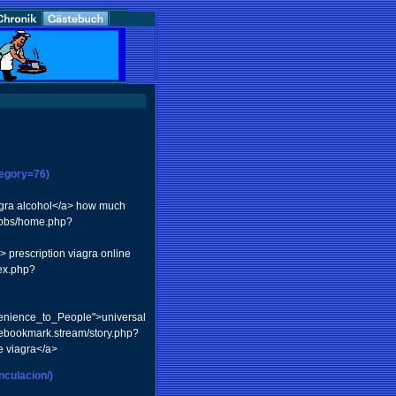
tegory=76)
agra alcohol</a> how much
t/bbs/home.php?
prescription viagra online
dex.php?
enience_to_People">universal
ivebookmark.stream/story.php?
e viagra</a>
nculacion/)