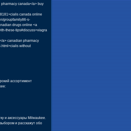
rn pharmacy canada</a> buy
8181>cialis canada online
en/groupfamily86-s-
anadian drugs online <a
ith-these-tips#discuss>viagra
re</a> canadian pharmacy
.html>cialis without
рокий ассортимент
kee:
ку и аксессуары Milwaukee.
выбором и расскажут обо