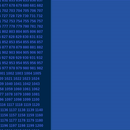
1
652
653
654
655
656
657
6
677
678
679
680
681
682
1
702
703
704
705
706
707
6
727
728
729
730
731
732
1
752
753
754
755
756
757
6
777
778
779
780
781
782
1
802
803
804
805
806
807
6
827
828
829
830
831
832
1
852
853
854
855
856
857
6
877
878
879
880
881
882
1
902
903
904
905
906
907
6
927
928
929
930
931
932
1
952
953
954
955
956
957
6
977
978
979
980
981
982
001
1002
1003
1004
1005
20
1021
1022
1023
1024
39
1040
1041
1042
1043
58
1059
1060
1061
1062
77
1078
1079
1080
1081
96
1097
1098
1099
1100
116
1117
1118
1119
1120
1136
1137
1138
1139
1140
1156
1157
1158
1159
1160
1176
1177
1178
1179
1180
1196
1197
1198
1199
1200