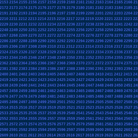
2153
2154
2155
2156
2157
2158
2159
2160
2161
2162
2163
2164
2165
2166
21
2172
2173
2174
2175
2176
2177
2178
2179
2180
2181
2182
2183
2184
2185
21
2191
2192
2193
2194
2195
2196
2197
2198
2199
2200
2201
2202
2203
2204
22
2210
2211
2212
2213
2214
2215
2216
2217
2218
2219
2220
2221
2222
2223
22
2229
2230
2231
2232
2233
2234
2235
2236
2237
2238
2239
2240
2241
2242
22
2248
2249
2250
2251
2252
2253
2254
2255
2256
2257
2258
2259
2260
2261
22
2267
2268
2269
2270
2271
2272
2273
2274
2275
2276
2277
2278
2279
2280
22
2286
2287
2288
2289
2290
2291
2292
2293
2294
2295
2296
2297
2298
2299
23
2305
2306
2307
2308
2309
2310
2311
2312
2313
2314
2315
2316
2317
2318
23
2324
2325
2326
2327
2328
2329
2330
2331
2332
2333
2334
2335
2336
2337
23
2343
2344
2345
2346
2347
2348
2349
2350
2351
2352
2353
2354
2355
2356
23
2362
2363
2364
2365
2366
2367
2368
2369
2370
2371
2372
2373
2374
2375
23
2381
2382
2383
2384
2385
2386
2387
2388
2389
2390
2391
2392
2393
2394
23
2400
2401
2402
2403
2404
2405
2406
2407
2408
2409
2410
2411
2412
2413
24
2419
2420
2421
2422
2423
2424
2425
2426
2427
2428
2429
2430
2431
2432
24
2438
2439
2440
2441
2442
2443
2444
2445
2446
2447
2448
2449
2450
2451
24
2457
2458
2459
2460
2461
2462
2463
2464
2465
2466
2467
2468
2469
2470
24
2476
2477
2478
2479
2480
2481
2482
2483
2484
2485
2486
2487
2488
2489
24
2495
2496
2497
2498
2499
2500
2501
2502
2503
2504
2505
2506
2507
2508
25
2514
2515
2516
2517
2518
2519
2520
2521
2522
2523
2524
2525
2526
2527
25
2533
2534
2535
2536
2537
2538
2539
2540
2541
2542
2543
2544
2545
2546
25
2552
2553
2554
2555
2556
2557
2558
2559
2560
2561
2562
2563
2564
2565
25
2571
2572
2573
2574
2575
2576
2577
2578
2579
2580
2581
2582
2583
2584
25
2590
2591
2592
2593
2594
2595
2596
2597
2598
2599
2600
2601
2602
2603
26
2609
2610
2611
2612
2613
2614
2615
2616
2617
2618
2619
2620
2621
2622
26