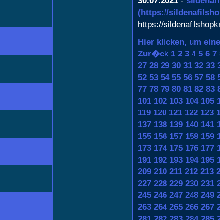
30.07.2021
-
sildenafi
(https://sildenafilsh
https://sildenafilshopk
Hier klicken, um ein
Zur�ck
1
2
3
4
5
6
7
27
28
29
30
31
32
33
52
53
54
55
56
57
58
77
78
79
80
81
82
83
101
102
103
104
105
119
120
121
122
123
137
138
139
140
141
155
156
157
158
159
173
174
175
176
177
191
192
193
194
195
209
210
211
212
213
227
228
229
230
231
245
246
247
248
249
263
264
265
266
267
281
282
283
284
285