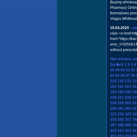
Buying wholesal
Pharmacy Online
themselves proc
Viagra Whithout
19.04.2020
-
ow
cilas <a href=ht
href="https://tra
emn_t=5050614
without prescrip
Hier klicken, u
Zur�ck
1
2
3
4
48
49
50
51
52
94
95
96
97
98
129
130
131
13
161
162
163
16
193
194
195
19
226
227
228
22
258
259
260
26
290
291
292
29
323
324
325
32
355
356
357
35
387
388
389
39
420
421
422
42
452
453
454
45