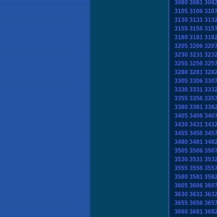
3080
3081
308
3105
3106
310
3130
3131
313
3155
3156
315
3180
3181
318
3205
3206
320
3230
3231
323
3255
3256
325
3280
3281
328
3305
3306
330
3330
3331
333
3355
3356
335
3380
3381
338
3405
3406
340
3430
3431
343
3455
3456
345
3480
3481
348
3505
3506
350
3530
3531
353
3555
3556
355
3580
3581
358
3605
3606
360
3630
3631
363
3655
3656
365
3680
3681
368