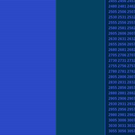
2455
2456
245
2480
2481
248
2505
2506
250
2530
2531
253
2555
2556
255
2580
2581
258
2605
2606
260
2630
2631
263
2655
2656
265
2680
2681
268
2705
2706
270
2730
2731
273
2755
2756
275
2780
2781
278
2805
2806
280
2830
2831
283
2855
2856
285
2880
2881
288
2905
2906
290
2930
2931
293
2955
2956
295
2980
2981
298
3005
3006
300
3030
3031
303
3055
3056
305