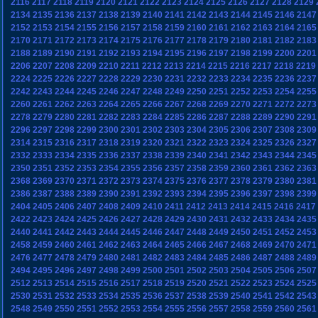
2116
2117
2118
2119
2120
2121
2122
2123
2124
2125
2126
2127
2128
2129
2134
2135
2136
2137
2138
2139
2140
2141
2142
2143
2144
2145
2146
2147
2152
2153
2154
2155
2156
2157
2158
2159
2160
2161
2162
2163
2164
2165
2170
2171
2172
2173
2174
2175
2176
2177
2178
2179
2180
2181
2182
2183
2188
2189
2190
2191
2192
2193
2194
2195
2196
2197
2198
2199
2200
2201
2206
2207
2208
2209
2210
2211
2212
2213
2214
2215
2216
2217
2218
2219
2224
2225
2226
2227
2228
2229
2230
2231
2232
2233
2234
2235
2236
2237
2242
2243
2244
2245
2246
2247
2248
2249
2250
2251
2252
2253
2254
2255
2260
2261
2262
2263
2264
2265
2266
2267
2268
2269
2270
2271
2272
2273
2278
2279
2280
2281
2282
2283
2284
2285
2286
2287
2288
2289
2290
2291
2296
2297
2298
2299
2300
2301
2302
2303
2304
2305
2306
2307
2308
2309
2314
2315
2316
2317
2318
2319
2320
2321
2322
2323
2324
2325
2326
2327
2332
2333
2334
2335
2336
2337
2338
2339
2340
2341
2342
2343
2344
2345
2350
2351
2352
2353
2354
2355
2356
2357
2358
2359
2360
2361
2362
2363
2368
2369
2370
2371
2372
2373
2374
2375
2376
2377
2378
2379
2380
2381
2386
2387
2388
2389
2390
2391
2392
2393
2394
2395
2396
2397
2398
2399
2404
2405
2406
2407
2408
2409
2410
2411
2412
2413
2414
2415
2416
2417
2422
2423
2424
2425
2426
2427
2428
2429
2430
2431
2432
2433
2434
2435
2440
2441
2442
2443
2444
2445
2446
2447
2448
2449
2450
2451
2452
2453
2458
2459
2460
2461
2462
2463
2464
2465
2466
2467
2468
2469
2470
2471
2476
2477
2478
2479
2480
2481
2482
2483
2484
2485
2486
2487
2488
2489
2494
2495
2496
2497
2498
2499
2500
2501
2502
2503
2504
2505
2506
2507
2512
2513
2514
2515
2516
2517
2518
2519
2520
2521
2522
2523
2524
2525
2530
2531
2532
2533
2534
2535
2536
2537
2538
2539
2540
2541
2542
2543
2548
2549
2550
2551
2552
2553
2554
2555
2556
2557
2558
2559
2560
2561