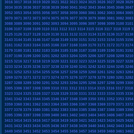
3016
3017
3018
3019
3020
3021
3022
3023
3024
3025
3026
3027
3028
3029
3034
3035
3036
3037
3038
3039
3040
3041
3042
3043
3044
3045
3046
3047
3052
3053
3054
3055
3056
3057
3058
3059
3060
3061
3062
3063
3064
3065
3070
3071
3072
3073
3074
3075
3076
3077
3078
3079
3080
3081
3082
3083
3088
3089
3090
3091
3092
3093
3094
3095
3096
3097
3098
3099
3100
3101
3106
3107
3108
3109
3110
3111
3112
3113
3114
3115
3116
3117
3118
3119
3
3125
3126
3127
3128
3129
3130
3131
3132
3133
3134
3135
3136
3137
3138
3143
3144
3145
3146
3147
3148
3149
3150
3151
3152
3153
3154
3155
3156
3161
3162
3163
3164
3165
3166
3167
3168
3169
3170
3171
3172
3173
3174
3179
3180
3181
3182
3183
3184
3185
3186
3187
3188
3189
3190
3191
3192
3197
3198
3199
3200
3201
3202
3203
3204
3205
3206
3207
3208
3209
3210
3215
3216
3217
3218
3219
3220
3221
3222
3223
3224
3225
3226
3227
3228
3233
3234
3235
3236
3237
3238
3239
3240
3241
3242
3243
3244
3245
3246
3251
3252
3253
3254
3255
3256
3257
3258
3259
3260
3261
3262
3263
3264
3269
3270
3271
3272
3273
3274
3275
3276
3277
3278
3279
3280
3281
3282
3287
3288
3289
3290
3291
3292
3293
3294
3295
3296
3297
3298
3299
3300
3305
3306
3307
3308
3309
3310
3311
3312
3313
3314
3315
3316
3317
3318
3323
3324
3325
3326
3327
3328
3329
3330
3331
3332
3333
3334
3335
3336
3341
3342
3343
3344
3345
3346
3347
3348
3349
3350
3351
3352
3353
3354
3359
3360
3361
3362
3363
3364
3365
3366
3367
3368
3369
3370
3371
3372
3377
3378
3379
3380
3381
3382
3383
3384
3385
3386
3387
3388
3389
3390
3395
3396
3397
3398
3399
3400
3401
3402
3403
3404
3405
3406
3407
3408
3413
3414
3415
3416
3417
3418
3419
3420
3421
3422
3423
3424
3425
3426
3431
3432
3433
3434
3435
3436
3437
3438
3439
3440
3441
3442
3443
3444
3449
3450
3451
3452
3453
3454
3455
3456
3457
3458
3459
3460
3461
3462