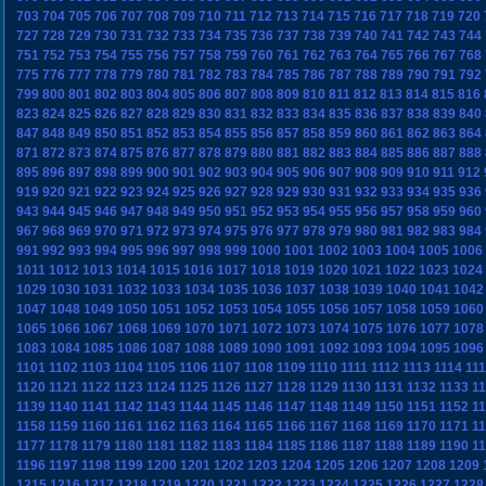
703
704
705
706
707
708
709
710
711
712
713
714
715
716
717
718
719
720
727
728
729
730
731
732
733
734
735
736
737
738
739
740
741
742
743
744
751
752
753
754
755
756
757
758
759
760
761
762
763
764
765
766
767
768
775
776
777
778
779
780
781
782
783
784
785
786
787
788
789
790
791
792
799
800
801
802
803
804
805
806
807
808
809
810
811
812
813
814
815
816
823
824
825
826
827
828
829
830
831
832
833
834
835
836
837
838
839
840
847
848
849
850
851
852
853
854
855
856
857
858
859
860
861
862
863
864
871
872
873
874
875
876
877
878
879
880
881
882
883
884
885
886
887
888
895
896
897
898
899
900
901
902
903
904
905
906
907
908
909
910
911
912
919
920
921
922
923
924
925
926
927
928
929
930
931
932
933
934
935
936
943
944
945
946
947
948
949
950
951
952
953
954
955
956
957
958
959
960
967
968
969
970
971
972
973
974
975
976
977
978
979
980
981
982
983
984
991
992
993
994
995
996
997
998
999
1000
1001
1002
1003
1004
1005
1006
1011
1012
1013
1014
1015
1016
1017
1018
1019
1020
1021
1022
1023
1024
1029
1030
1031
1032
1033
1034
1035
1036
1037
1038
1039
1040
1041
1042
1047
1048
1049
1050
1051
1052
1053
1054
1055
1056
1057
1058
1059
1060
1065
1066
1067
1068
1069
1070
1071
1072
1073
1074
1075
1076
1077
1078
1083
1084
1085
1086
1087
1088
1089
1090
1091
1092
1093
1094
1095
1096
1101
1102
1103
1104
1105
1106
1107
1108
1109
1110
1111
1112
1113
1114
11
1120
1121
1122
1123
1124
1125
1126
1127
1128
1129
1130
1131
1132
1133
1
1139
1140
1141
1142
1143
1144
1145
1146
1147
1148
1149
1150
1151
1152
1
1158
1159
1160
1161
1162
1163
1164
1165
1166
1167
1168
1169
1170
1171
1
1177
1178
1179
1180
1181
1182
1183
1184
1185
1186
1187
1188
1189
1190
1
1196
1197
1198
1199
1200
1201
1202
1203
1204
1205
1206
1207
1208
1209
1215
1216
1217
1218
1219
1220
1221
1222
1223
1224
1225
1226
1227
1228