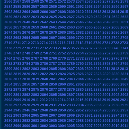
2566
2567
2568
2569
2570
2571
2572
2573
2574
2575
2576
2577
2578
2579
2584
2585
2586
2587
2588
2589
2590
2591
2592
2593
2594
2595
2596
2597
2602
2603
2604
2605
2606
2607
2608
2609
2610
2611
2612
2613
2614
2615
2620
2621
2622
2623
2624
2625
2626
2627
2628
2629
2630
2631
2632
2633
2638
2639
2640
2641
2642
2643
2644
2645
2646
2647
2648
2649
2650
2651
2656
2657
2658
2659
2660
2661
2662
2663
2664
2665
2666
2667
2668
2669
2674
2675
2676
2677
2678
2679
2680
2681
2682
2683
2684
2685
2686
2687
2692
2693
2694
2695
2696
2697
2698
2699
2700
2701
2702
2703
2704
2705
2710
2711
2712
2713
2714
2715
2716
2717
2718
2719
2720
2721
2722
2723
2728
2729
2730
2731
2732
2733
2734
2735
2736
2737
2738
2739
2740
2741
2746
2747
2748
2749
2750
2751
2752
2753
2754
2755
2756
2757
2758
2759
2764
2765
2766
2767
2768
2769
2770
2771
2772
2773
2774
2775
2776
2777
2782
2783
2784
2785
2786
2787
2788
2789
2790
2791
2792
2793
2794
2795
2800
2801
2802
2803
2804
2805
2806
2807
2808
2809
2810
2811
2812
2813
2818
2819
2820
2821
2822
2823
2824
2825
2826
2827
2828
2829
2830
2831
2836
2837
2838
2839
2840
2841
2842
2843
2844
2845
2846
2847
2848
2849
2854
2855
2856
2857
2858
2859
2860
2861
2862
2863
2864
2865
2866
2867
2872
2873
2874
2875
2876
2877
2878
2879
2880
2881
2882
2883
2884
2885
2890
2891
2892
2893
2894
2895
2896
2897
2898
2899
2900
2901
2902
2903
2908
2909
2910
2911
2912
2913
2914
2915
2916
2917
2918
2919
2920
2921
2926
2927
2928
2929
2930
2931
2932
2933
2934
2935
2936
2937
2938
2939
2944
2945
2946
2947
2948
2949
2950
2951
2952
2953
2954
2955
2956
2957
2962
2963
2964
2965
2966
2967
2968
2969
2970
2971
2972
2973
2974
2975
2980
2981
2982
2983
2984
2985
2986
2987
2988
2989
2990
2991
2992
2993
2998
2999
3000
3001
3002
3003
3004
3005
3006
3007
3008
3009
3010
3011