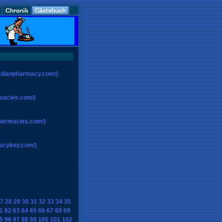
nadianpharmacy.com/)
rmacies.com/)
pharmacies.com/)
macykey.com/)
7
28
29
30
31
32
33
34
35
1
62
63
64
65
66
67
68
69
5
96
97
98
99
100
101
102