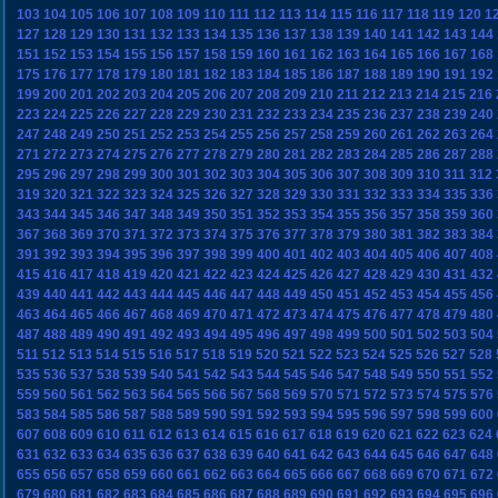
103
104
105
106
107
108
109
110
111
112
113
114
115
116
117
118
119
120
1
127
128
129
130
131
132
133
134
135
136
137
138
139
140
141
142
143
144
151
152
153
154
155
156
157
158
159
160
161
162
163
164
165
166
167
168
175
176
177
178
179
180
181
182
183
184
185
186
187
188
189
190
191
192
199
200
201
202
203
204
205
206
207
208
209
210
211
212
213
214
215
216
223
224
225
226
227
228
229
230
231
232
233
234
235
236
237
238
239
240
247
248
249
250
251
252
253
254
255
256
257
258
259
260
261
262
263
264
271
272
273
274
275
276
277
278
279
280
281
282
283
284
285
286
287
288
295
296
297
298
299
300
301
302
303
304
305
306
307
308
309
310
311
312
319
320
321
322
323
324
325
326
327
328
329
330
331
332
333
334
335
336
343
344
345
346
347
348
349
350
351
352
353
354
355
356
357
358
359
360
367
368
369
370
371
372
373
374
375
376
377
378
379
380
381
382
383
384
391
392
393
394
395
396
397
398
399
400
401
402
403
404
405
406
407
408
415
416
417
418
419
420
421
422
423
424
425
426
427
428
429
430
431
432
439
440
441
442
443
444
445
446
447
448
449
450
451
452
453
454
455
456
463
464
465
466
467
468
469
470
471
472
473
474
475
476
477
478
479
480
487
488
489
490
491
492
493
494
495
496
497
498
499
500
501
502
503
504
511
512
513
514
515
516
517
518
519
520
521
522
523
524
525
526
527
528
535
536
537
538
539
540
541
542
543
544
545
546
547
548
549
550
551
552
559
560
561
562
563
564
565
566
567
568
569
570
571
572
573
574
575
576
583
584
585
586
587
588
589
590
591
592
593
594
595
596
597
598
599
600
607
608
609
610
611
612
613
614
615
616
617
618
619
620
621
622
623
624
631
632
633
634
635
636
637
638
639
640
641
642
643
644
645
646
647
648
655
656
657
658
659
660
661
662
663
664
665
666
667
668
669
670
671
672
679
680
681
682
683
684
685
686
687
688
689
690
691
692
693
694
695
696