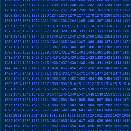
1233
1234
1235
1236
1237
1238
1239
1240
1241
1242
1243
1244
1245
1246
1251
1252
1253
1254
1255
1256
1257
1258
1259
1260
1261
1262
1263
1264
1269
1270
1271
1272
1273
1274
1275
1276
1277
1278
1279
1280
1281
1282
1287
1288
1289
1290
1291
1292
1293
1294
1295
1296
1297
1298
1299
1300
1305
1306
1307
1308
1309
1310
1311
1312
1313
1314
1315
1316
1317
1318
1323
1324
1325
1326
1327
1328
1329
1330
1331
1332
1333
1334
1335
1336
1341
1342
1343
1344
1345
1346
1347
1348
1349
1350
1351
1352
1353
1354
1359
1360
1361
1362
1363
1364
1365
1366
1367
1368
1369
1370
1371
1372
1377
1378
1379
1380
1381
1382
1383
1384
1385
1386
1387
1388
1389
1390
1395
1396
1397
1398
1399
1400
1401
1402
1403
1404
1405
1406
1407
1408
1413
1414
1415
1416
1417
1418
1419
1420
1421
1422
1423
1424
1425
1426
1431
1432
1433
1434
1435
1436
1437
1438
1439
1440
1441
1442
1443
1444
1449
1450
1451
1452
1453
1454
1455
1456
1457
1458
1459
1460
1461
1462
1467
1468
1469
1470
1471
1472
1473
1474
1475
1476
1477
1478
1479
1480
1485
1486
1487
1488
1489
1490
1491
1492
1493
1494
1495
1496
1497
1498
1503
1504
1505
1506
1507
1508
1509
1510
1511
1512
1513
1514
1515
1516
1521
1522
1523
1524
1525
1526
1527
1528
1529
1530
1531
1532
1533
1534
1539
1540
1541
1542
1543
1544
1545
1546
1547
1548
1549
1550
1551
1552
1557
1558
1559
1560
1561
1562
1563
1564
1565
1566
1567
1568
1569
1570
1575
1576
1577
1578
1579
1580
1581
1582
1583
1584
1585
1586
1587
1588
1593
1594
1595
1596
1597
1598
1599
1600
1601
1602
1603
1604
1605
1606
1611
1612
1613
1614
1615
1616
1617
1618
1619
1620
1621
1622
1623
1624
1629
1630
1631
1632
1633
1634
1635
1636
1637
1638
1639
1640
1641
1642
1647
1648
1649
1650
1651
1652
1653
1654
1655
1656
1657
1658
1659
1660