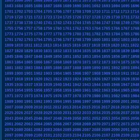
1665
1666
1667
1668
1669
1670
1671
1672
1673
1674
1675
1676
1677
1678
1683
1684
1685
1686
1687
1688
1689
1690
1691
1692
1693
1694
1695
1696
1701
1702
1703
1704
1705
1706
1707
1708
1709
1710
1711
1712
1713
1714
1719
1720
1721
1722
1723
1724
1725
1726
1727
1728
1729
1730
1731
1732
1737
1738
1739
1740
1741
1742
1743
1744
1745
1746
1747
1748
1749
1750
1755
1756
1757
1758
1759
1760
1761
1762
1763
1764
1765
1766
1767
1768
1773
1774
1775
1776
1777
1778
1779
1780
1781
1782
1783
1784
1785
1786
1791
1792
1793
1794
1795
1796
1797
1798
1799
1800
1801
1802
1803
1804
1809
1810
1811
1812
1813
1814
1815
1816
1817
1818
1819
1820
1821
1822
1827
1828
1829
1830
1831
1832
1833
1834
1835
1836
1837
1838
1839
1840
1845
1846
1847
1848
1849
1850
1851
1852
1853
1854
1855
1856
1857
1858
1863
1864
1865
1866
1867
1868
1869
1870
1871
1872
1873
1874
1875
1876
1881
1882
1883
1884
1885
1886
1887
1888
1889
1890
1891
1892
1893
1894
1899
1900
1901
1902
1903
1904
1905
1906
1907
1908
1909
1910
1911
1912
1917
1918
1919
1920
1921
1922
1923
1924
1925
1926
1927
1928
1929
1930
1935
1936
1937
1938
1939
1940
1941
1942
1943
1944
1945
1946
1947
1948
1953
1954
1955
1956
1957
1958
1959
1960
1961
1962
1963
1964
1965
1966
1971
1972
1973
1974
1975
1976
1977
1978
1979
1980
1981
1982
1983
1984
1989
1990
1991
1992
1993
1994
1995
1996
1997
1998
1999
2000
2001
2002
2007
2008
2009
2010
2011
2012
2013
2014
2015
2016
2017
2018
2019
2020
2025
2026
2027
2028
2029
2030
2031
2032
2033
2034
2035
2036
2037
2038
2043
2044
2045
2046
2047
2048
2049
2050
2051
2052
2053
2054
2055
2056
2061
2062
2063
2064
2065
2066
2067
2068
2069
2070
2071
2072
2073
2074
2079
2080
2081
2082
2083
2084
2085
2086
2087
2088
2089
2090
2091
2092
2097
2098
2099
2100
2101
2102
2103
2104
2105
2106
2107
2108
2109
2110