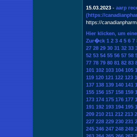
15.03.2023
-
aarp re
(https://canadianph
https://canadianphar
Hier klicken, um ein
Zur�ck
1
2
3
4
5
6
7
27
28
29
30
31
32
33
52
53
54
55
56
57
58
77
78
79
80
81
82
83
101
102
103
104
105
119
120
121
122
123
137
138
139
140
141
155
156
157
158
159
173
174
175
176
177
191
192
193
194
195
209
210
211
212
213
227
228
229
230
231
245
246
247
248
249
263
264
265
266
267