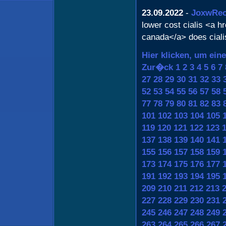
23.09.2022
-
JoxwReo
lower cost cialis <a hr
canada</a> does ciali
Hier klicken, um ein
Zur�ck
1
2
3
4
5
6
7
27
28
29
30
31
32
33
52
53
54
55
56
57
58
77
78
79
80
81
82
83
101
102
103
104
105
119
120
121
122
123
137
138
139
140
141
155
156
157
158
159
173
174
175
176
177
191
192
193
194
195
209
210
211
212
213
227
228
229
230
231
245
246
247
248
249
263
264
265
266
267