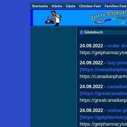
Gästebuch
24.09.2022
-
order dr
https://getpharmacyt
24.09.2022
-
buy pres
(https://canadianph
https://canadianphar
24.09.2022
-
canadia
(https://greatcanadi
https://greatcanadian
24.09.2022
-
online p
(https://getpharmac
https://getpharmacyt