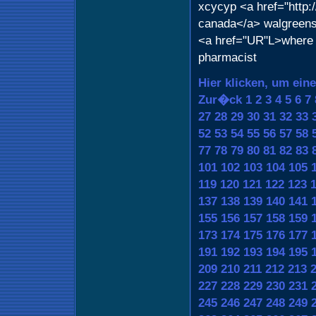
xcycyp <a href="http:
canada</a> walgreens
<a href="UR"L>where c
pharmacist
Hier klicken, um ein
Zur�ck
1
2
3
4
5
6
7
27
28
29
30
31
32
33
52
53
54
55
56
57
58
77
78
79
80
81
82
83
101
102
103
104
105
119
120
121
122
123
137
138
139
140
141
155
156
157
158
159
173
174
175
176
177
191
192
193
194
195
209
210
211
212
213
227
228
229
230
231
245
246
247
248
249