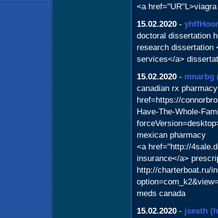
<a href="UR"L>viagra
15.02.2020
-
yhffHoo
doctoral dissertation h
research dissertation 
services</a> dissertat
15.02.2020
-
mnarbg
canadian rx pharmacy
href=https://connorbr
Have-The-Whole-Famil
forceVersion=desktop>
mexican pharmacy
<a href="http://4sale.
insurance</a> prescri
http://charterboat.ru/
option=com_k2&view=
meds canada
15.02.2020
-
jsesth
(