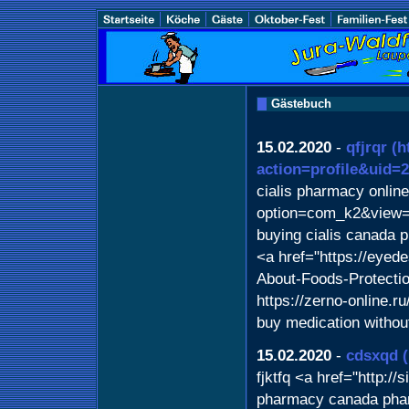
Gästebuch
15.02.2020
-
qfjrqr
(h
action=profile&uid=
cialis pharmacy onlin
option=com_k2&view=i
buying cialis canada 
<a href="https://eyed
About-Foods-Protectio
https://zerno-online.ru
buy medication withou
15.02.2020
-
cdsxqd
fjktfq <a href="http:/
pharmacy canada pha