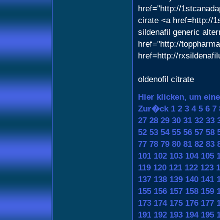
href="http://1stcanad
cirate <a href=http:/
sildenafil generic alte
href="http://toppharm
href=http://rxsildenaf
oldenofil citrate
Hier klicken, um ein
Zur�ck
1
2
3
4
5
6
7
27
28
29
30
31
32
33
52
53
54
55
56
57
58
77
78
79
80
81
82
83
101
102
103
104
105
119
120
121
122
123
137
138
139
140
141
155
156
157
158
159
173
174
175
176
177
191
192
193
194
195