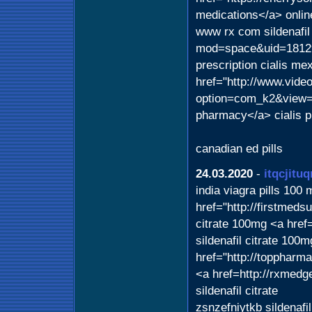
medications</a> onlin
www rx com sildenafi
mod=space&uid=18129>
prescription cialis m
href="http://www.vide
option=com_k2&view=
pharmacy</a> cialis p
canadian ed pills
24.03.2020
-
itqcjitu
india viagra pills 100
href="http://firstmeds
citrate 100mg <a href
sildenafil citrate 10
href="http://toppharma
<a href=http://rxmedge
sildenafil citrate
zsnzefniytkb sildenaf