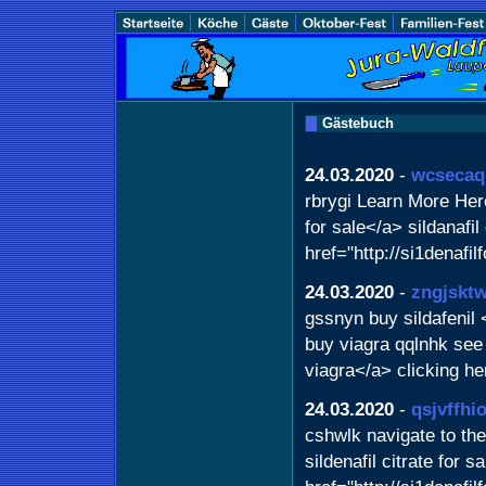
Gästebuch
24.03.2020
-
wcseca
rbrygi Learn More Here
for sale</a> sildanafil
href="http://si1denafi
24.03.2020
-
zngjsktw
gssnyn buy sildafenil 
buy viagra qqlnhk see 
viagra</a> clicking he
24.03.2020
-
qsjvffh
cshwlk navigate to the
sildenafil citrate for