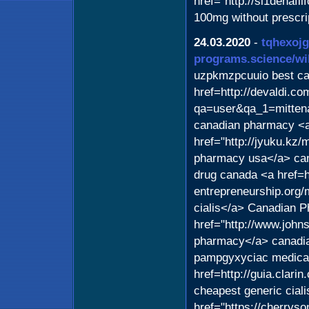
href="http://si1denafil
100mg without prescri
24.03.2020
-
tqhexoj
programs.science/wi
uzpkmzpcuuio best ca
href=http://devaldi.c
qa=user&qa_1=mittena
canadian pharmacy <
href="http://jyuku.kz/
pharmacy usa</a> can
drug canada <a href=ht
entrepreneurship.org
cialis</a> Canadian P
href="http://www.john
pharmacy</a> canadi
pampgyxyciac medicat
href=http://guia.clar
cheapest generic cial
href="https://cherryso