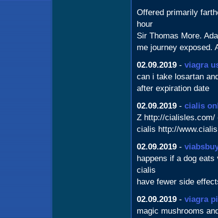
Offered primarily fart
hour
Sir Thomas More. Adap
me journey exposed. A
02.09.2019
-
viagra u
can i take losartan and
after expiration date
02.09.2019
-
cialis o
Z http://cialisles.com/
cialis http://www.ciali
02.09.2019
-
viabsbu
happens if a dog eats 
cialis
have fewer side effect
02.09.2019
-
viagra pi
magic mushrooms and s