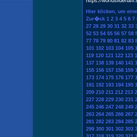
https://worldsildenafil
Hier klicken, um ein
Zur�ck
1
2
3
4
5
6
7
27
28
29
30
31
32
33
52
53
54
55
56
57
58
77
78
79
80
81
82
83
101
102
103
104
105
119
120
121
122
123
137
138
139
140
141
155
156
157
158
159
173
174
175
176
177
191
192
193
194
195
209
210
211
212
213
227
228
229
230
231
245
246
247
248
249
263
264
265
266
267
281
282
283
284
285
299
300
301
302
303
317
318
319
320
321