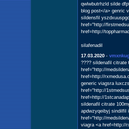
qwlwbutrhzld silde df
blog post</a> genric 
sildensfil yszdxuuspg
href="http://firstmeds
href=http://toppharma
silafenadil
17.03.2020
-
vmxnku
???? sildenafil citrate
href="http://medsilden
href=http://rxmedusa
generic viagsra luxcz
href="http://1stmeds
href=http://1stcanad
sildenafil citrate 100m
apdwzyqeibyj sindilfil 
href="http://medsilde
viagra <a href=http:/