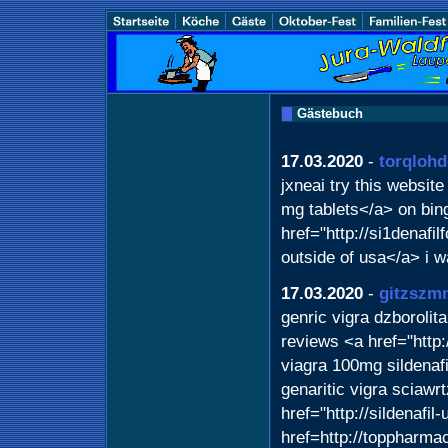
Gästebuch
17.03.2020
-
torqlohd
jxneai try this websit
mg tablets</a> on bin
href="http://si1denafil
outside of usa</a> i w
17.03.2020
-
gitzszm
genric vigra dzborolita
reviews <a href="http:
viagra 100mg sildenaf
genaritic vigra sciawr
href="http://sildenafil
href=http://toppharma