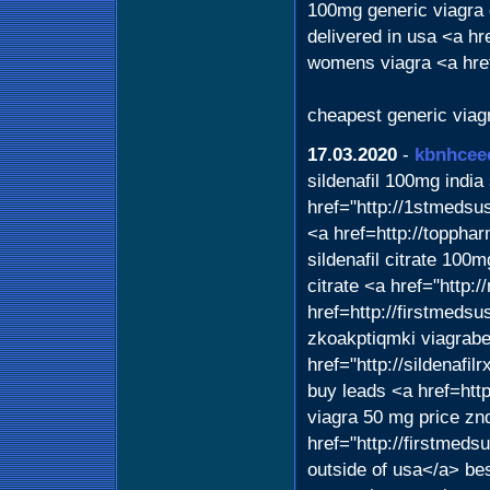
100mg generic viagra g
delivered in usa <a hre
womens viagra <a hre
cheapest generic viag
17.03.2020
-
kbnhcee
sildenafil 100mg india 
href="http://1stmedsus
<a href=http://topph
sildenafil citrate 100
citrate <a href="http
href=http://firstmeds
zkoakptiqmki viagrabe
href="http://sildenafil
buy leads <a href=htt
viagra 50 mg price znd
href="http://firstmedsu
outside of usa</a> best