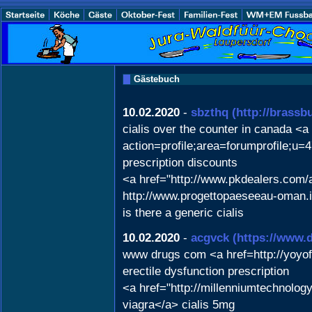
Gästebuch
10.02.2020
-
sbzthq
(http://brassb
cialis over the counter in canada <a 
action=profile;area=forumprofile;u
prescription discounts
<a href="http://www.pkdealers.com
http://www.progettopaeseeau-oman.
is there a generic cialis
10.02.2020
-
acgvck
(https://www.
www drugs com <a href=http://yoyo
erectile dysfunction prescription
<a href="http://millenniumtechnol
viagra</a> cialis 5mg