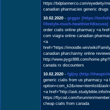
https://bdplannerco.com/eyedeity/m
canadian pharmacies generic drugs 
10.02.2020
-
grggsr
(https://techd
lifestyle-much-healthier#discuss)
order cialis online pharmacy <a hre
com viagra online canadian pharma
<a
href="https://imoodle.win/wiki/Fa
canadian pharcharmy online reviews
http://www.pygz888.com/home.php
canada rx discounters
10.02.2020
-
fgljvy
(http://thespir
generic cialis from us pharmacy <a
option=com_k2&view=itemlist&task=u
<a href="http://ask.studybible.info
https://flycod.com/forum/en/member
cheap cialis from canada