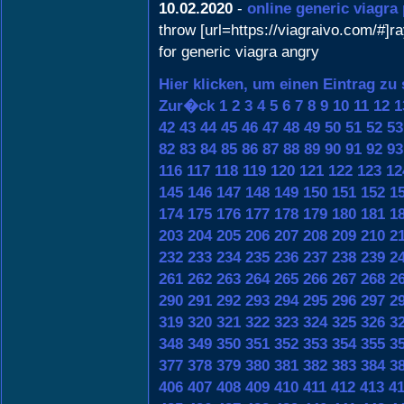
10.02.2020
-
online generic viagra
throw [url=https://viagraivo.com/#]
for generic viagra angry
Hier klicken, um einen Eintrag zu
Zur�ck
1
2
3
4
5
6
7
8
9
10
11
12
1
42
43
44
45
46
47
48
49
50
51
52
53
82
83
84
85
86
87
88
89
90
91
92
93
116
117
118
119
120
121
122
123
12
145
146
147
148
149
150
151
152
1
174
175
176
177
178
179
180
181
1
203
204
205
206
207
208
209
210
2
232
233
234
235
236
237
238
239
2
261
262
263
264
265
266
267
268
2
290
291
292
293
294
295
296
297
2
319
320
321
322
323
324
325
326
3
348
349
350
351
352
353
354
355
3
377
378
379
380
381
382
383
384
3
406
407
408
409
410
411
412
413
4