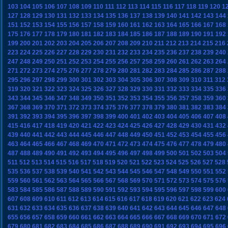
103
104
105
106
107
108
109
110
111
112
113
114
115
116
117
118
119
120
1
127
128
129
130
131
132
133
134
135
136
137
138
139
140
141
142
143
144
151
152
153
154
155
156
157
158
159
160
161
162
163
164
165
166
167
168
175
176
177
178
179
180
181
182
183
184
185
186
187
188
189
190
191
192
199
200
201
202
203
204
205
206
207
208
209
210
211
212
213
214
215
216
223
224
225
226
227
228
229
230
231
232
233
234
235
236
237
238
239
240
247
248
249
250
251
252
253
254
255
256
257
258
259
260
261
262
263
264
271
272
273
274
275
276
277
278
279
280
281
282
283
284
285
286
287
288
295
296
297
298
299
300
301
302
303
304
305
306
307
308
309
310
311
312
319
320
321
322
323
324
325
326
327
328
329
330
331
332
333
334
335
336
343
344
345
346
347
348
349
350
351
352
353
354
355
356
357
358
359
360
367
368
369
370
371
372
373
374
375
376
377
378
379
380
381
382
383
384
391
392
393
394
395
396
397
398
399
400
401
402
403
404
405
406
407
408
415
416
417
418
419
420
421
422
423
424
425
426
427
428
429
430
431
432
439
440
441
442
443
444
445
446
447
448
449
450
451
452
453
454
455
456
463
464
465
466
467
468
469
470
471
472
473
474
475
476
477
478
479
480
487
488
489
490
491
492
493
494
495
496
497
498
499
500
501
502
503
504
511
512
513
514
515
516
517
518
519
520
521
522
523
524
525
526
527
528
535
536
537
538
539
540
541
542
543
544
545
546
547
548
549
550
551
552
559
560
561
562
563
564
565
566
567
568
569
570
571
572
573
574
575
576
583
584
585
586
587
588
589
590
591
592
593
594
595
596
597
598
599
600
607
608
609
610
611
612
613
614
615
616
617
618
619
620
621
622
623
624
631
632
633
634
635
636
637
638
639
640
641
642
643
644
645
646
647
648
655
656
657
658
659
660
661
662
663
664
665
666
667
668
669
670
671
672
679
680
681
682
683
684
685
686
687
688
689
690
691
692
693
694
695
696