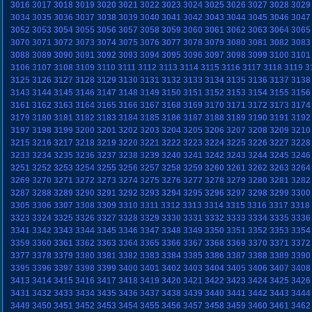
3016
3017
3018
3019
3020
3021
3022
3023
3024
3025
3026
3027
3028
3029
3034
3035
3036
3037
3038
3039
3040
3041
3042
3043
3044
3045
3046
3047
3052
3053
3054
3055
3056
3057
3058
3059
3060
3061
3062
3063
3064
3065
3070
3071
3072
3073
3074
3075
3076
3077
3078
3079
3080
3081
3082
3083
3088
3089
3090
3091
3092
3093
3094
3095
3096
3097
3098
3099
3100
3101
3106
3107
3108
3109
3110
3111
3112
3113
3114
3115
3116
3117
3118
3119
3
3125
3126
3127
3128
3129
3130
3131
3132
3133
3134
3135
3136
3137
3138
3143
3144
3145
3146
3147
3148
3149
3150
3151
3152
3153
3154
3155
3156
3161
3162
3163
3164
3165
3166
3167
3168
3169
3170
3171
3172
3173
3174
3179
3180
3181
3182
3183
3184
3185
3186
3187
3188
3189
3190
3191
3192
3197
3198
3199
3200
3201
3202
3203
3204
3205
3206
3207
3208
3209
3210
3215
3216
3217
3218
3219
3220
3221
3222
3223
3224
3225
3226
3227
3228
3233
3234
3235
3236
3237
3238
3239
3240
3241
3242
3243
3244
3245
3246
3251
3252
3253
3254
3255
3256
3257
3258
3259
3260
3261
3262
3263
3264
3269
3270
3271
3272
3273
3274
3275
3276
3277
3278
3279
3280
3281
3282
3287
3288
3289
3290
3291
3292
3293
3294
3295
3296
3297
3298
3299
3300
3305
3306
3307
3308
3309
3310
3311
3312
3313
3314
3315
3316
3317
3318
3323
3324
3325
3326
3327
3328
3329
3330
3331
3332
3333
3334
3335
3336
3341
3342
3343
3344
3345
3346
3347
3348
3349
3350
3351
3352
3353
3354
3359
3360
3361
3362
3363
3364
3365
3366
3367
3368
3369
3370
3371
3372
3377
3378
3379
3380
3381
3382
3383
3384
3385
3386
3387
3388
3389
3390
3395
3396
3397
3398
3399
3400
3401
3402
3403
3404
3405
3406
3407
3408
3413
3414
3415
3416
3417
3418
3419
3420
3421
3422
3423
3424
3425
3426
3431
3432
3433
3434
3435
3436
3437
3438
3439
3440
3441
3442
3443
3444
3449
3450
3451
3452
3453
3454
3455
3456
3457
3458
3459
3460
3461
3462