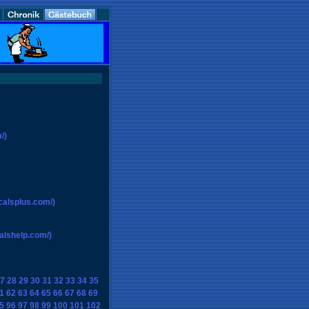
/)
calsplus.com/)
alshelp.com/)
7
28
29
30
31
32
33
34
35
1
62
63
64
65
66
67
68
69
5
96
97
98
99
100
101
102