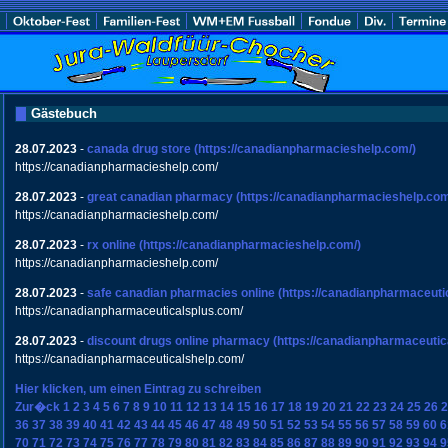
Gästebuch
28.07.2023
-
canada drug store
(https://canadianpharmacieshelp.com/)
https://canadianpharmacieshelp.com/
28.07.2023
-
great canadian pharmacy
(https://canadianpharmacieshelp.com
https://canadianpharmacieshelp.com/
28.07.2023
-
rx online
(https://canadianpharmacieshelp.com/)
https://canadianpharmacieshelp.com/
28.07.2023
-
safe canadian pharmacies online
(https://canadianpharmaceuti
https://canadianpharmaceuticalsplus.com/
28.07.2023
-
discount drugs online pharmacy
(https://canadianpharmaceutic
https://canadianpharmaceuticalshelp.com/
Hier klicken, um einen Eintrag zu schreiben
Zur�ck
1
2
3
4
5
6
7
8
9
10
11
12
13
14
15
16
17
18
19
20
21
22
23
24
25
26
2
36
37
38
39
40
41
42
43
44
45
46
47
48
49
50
51
52
53
54
55
56
57
58
59
60
6
70
71
72
73
74
75
76
77
78
79
80
81
82
83
84
85
86
87
88
89
90
91
92
93
94
9