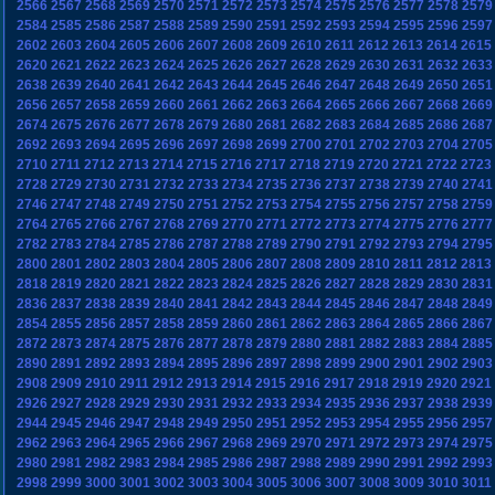
2566
2567
2568
2569
2570
2571
2572
2573
2574
2575
2576
2577
2578
2579
2584
2585
2586
2587
2588
2589
2590
2591
2592
2593
2594
2595
2596
2597
2602
2603
2604
2605
2606
2607
2608
2609
2610
2611
2612
2613
2614
2615
2620
2621
2622
2623
2624
2625
2626
2627
2628
2629
2630
2631
2632
2633
2638
2639
2640
2641
2642
2643
2644
2645
2646
2647
2648
2649
2650
2651
2656
2657
2658
2659
2660
2661
2662
2663
2664
2665
2666
2667
2668
2669
2674
2675
2676
2677
2678
2679
2680
2681
2682
2683
2684
2685
2686
2687
2692
2693
2694
2695
2696
2697
2698
2699
2700
2701
2702
2703
2704
2705
2710
2711
2712
2713
2714
2715
2716
2717
2718
2719
2720
2721
2722
2723
2728
2729
2730
2731
2732
2733
2734
2735
2736
2737
2738
2739
2740
2741
2746
2747
2748
2749
2750
2751
2752
2753
2754
2755
2756
2757
2758
2759
2764
2765
2766
2767
2768
2769
2770
2771
2772
2773
2774
2775
2776
2777
2782
2783
2784
2785
2786
2787
2788
2789
2790
2791
2792
2793
2794
2795
2800
2801
2802
2803
2804
2805
2806
2807
2808
2809
2810
2811
2812
2813
2818
2819
2820
2821
2822
2823
2824
2825
2826
2827
2828
2829
2830
2831
2836
2837
2838
2839
2840
2841
2842
2843
2844
2845
2846
2847
2848
2849
2854
2855
2856
2857
2858
2859
2860
2861
2862
2863
2864
2865
2866
2867
2872
2873
2874
2875
2876
2877
2878
2879
2880
2881
2882
2883
2884
2885
2890
2891
2892
2893
2894
2895
2896
2897
2898
2899
2900
2901
2902
2903
2908
2909
2910
2911
2912
2913
2914
2915
2916
2917
2918
2919
2920
2921
2926
2927
2928
2929
2930
2931
2932
2933
2934
2935
2936
2937
2938
2939
2944
2945
2946
2947
2948
2949
2950
2951
2952
2953
2954
2955
2956
2957
2962
2963
2964
2965
2966
2967
2968
2969
2970
2971
2972
2973
2974
2975
2980
2981
2982
2983
2984
2985
2986
2987
2988
2989
2990
2991
2992
2993
2998
2999
3000
3001
3002
3003
3004
3005
3006
3007
3008
3009
3010
3011