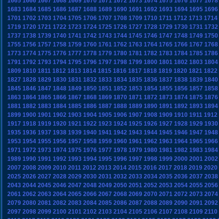
1665
1666
1667
1668
1669
1670
1671
1672
1673
1674
1675
1676
1677
1678
1683
1684
1685
1686
1687
1688
1689
1690
1691
1692
1693
1694
1695
1696
1701
1702
1703
1704
1705
1706
1707
1708
1709
1710
1711
1712
1713
1714
1719
1720
1721
1722
1723
1724
1725
1726
1727
1728
1729
1730
1731
1732
1737
1738
1739
1740
1741
1742
1743
1744
1745
1746
1747
1748
1749
1750
1755
1756
1757
1758
1759
1760
1761
1762
1763
1764
1765
1766
1767
1768
1773
1774
1775
1776
1777
1778
1779
1780
1781
1782
1783
1784
1785
1786
1791
1792
1793
1794
1795
1796
1797
1798
1799
1800
1801
1802
1803
1804
1809
1810
1811
1812
1813
1814
1815
1816
1817
1818
1819
1820
1821
1822
1827
1828
1829
1830
1831
1832
1833
1834
1835
1836
1837
1838
1839
1840
1845
1846
1847
1848
1849
1850
1851
1852
1853
1854
1855
1856
1857
1858
1863
1864
1865
1866
1867
1868
1869
1870
1871
1872
1873
1874
1875
1876
1881
1882
1883
1884
1885
1886
1887
1888
1889
1890
1891
1892
1893
1894
1899
1900
1901
1902
1903
1904
1905
1906
1907
1908
1909
1910
1911
1912
1917
1918
1919
1920
1921
1922
1923
1924
1925
1926
1927
1928
1929
1930
1935
1936
1937
1938
1939
1940
1941
1942
1943
1944
1945
1946
1947
1948
1953
1954
1955
1956
1957
1958
1959
1960
1961
1962
1963
1964
1965
1966
1971
1972
1973
1974
1975
1976
1977
1978
1979
1980
1981
1982
1983
1984
1989
1990
1991
1992
1993
1994
1995
1996
1997
1998
1999
2000
2001
2002
2007
2008
2009
2010
2011
2012
2013
2014
2015
2016
2017
2018
2019
2020
2025
2026
2027
2028
2029
2030
2031
2032
2033
2034
2035
2036
2037
2038
2043
2044
2045
2046
2047
2048
2049
2050
2051
2052
2053
2054
2055
2056
2061
2062
2063
2064
2065
2066
2067
2068
2069
2070
2071
2072
2073
2074
2079
2080
2081
2082
2083
2084
2085
2086
2087
2088
2089
2090
2091
2092
2097
2098
2099
2100
2101
2102
2103
2104
2105
2106
2107
2108
2109
2110