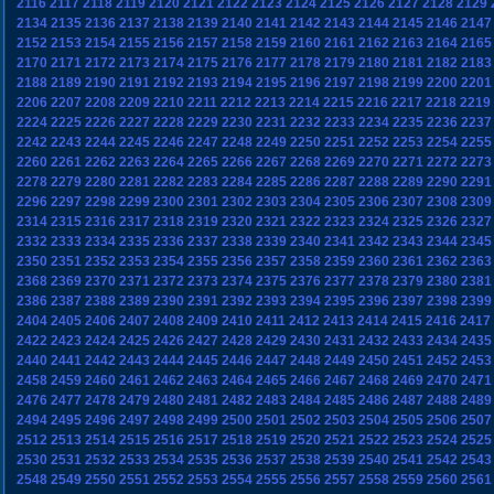
2116
2117
2118
2119
2120
2121
2122
2123
2124
2125
2126
2127
2128
2129
2134
2135
2136
2137
2138
2139
2140
2141
2142
2143
2144
2145
2146
2147
2152
2153
2154
2155
2156
2157
2158
2159
2160
2161
2162
2163
2164
2165
2170
2171
2172
2173
2174
2175
2176
2177
2178
2179
2180
2181
2182
2183
2188
2189
2190
2191
2192
2193
2194
2195
2196
2197
2198
2199
2200
2201
2206
2207
2208
2209
2210
2211
2212
2213
2214
2215
2216
2217
2218
2219
2224
2225
2226
2227
2228
2229
2230
2231
2232
2233
2234
2235
2236
2237
2242
2243
2244
2245
2246
2247
2248
2249
2250
2251
2252
2253
2254
2255
2260
2261
2262
2263
2264
2265
2266
2267
2268
2269
2270
2271
2272
2273
2278
2279
2280
2281
2282
2283
2284
2285
2286
2287
2288
2289
2290
2291
2296
2297
2298
2299
2300
2301
2302
2303
2304
2305
2306
2307
2308
2309
2314
2315
2316
2317
2318
2319
2320
2321
2322
2323
2324
2325
2326
2327
2332
2333
2334
2335
2336
2337
2338
2339
2340
2341
2342
2343
2344
2345
2350
2351
2352
2353
2354
2355
2356
2357
2358
2359
2360
2361
2362
2363
2368
2369
2370
2371
2372
2373
2374
2375
2376
2377
2378
2379
2380
2381
2386
2387
2388
2389
2390
2391
2392
2393
2394
2395
2396
2397
2398
2399
2404
2405
2406
2407
2408
2409
2410
2411
2412
2413
2414
2415
2416
2417
2422
2423
2424
2425
2426
2427
2428
2429
2430
2431
2432
2433
2434
2435
2440
2441
2442
2443
2444
2445
2446
2447
2448
2449
2450
2451
2452
2453
2458
2459
2460
2461
2462
2463
2464
2465
2466
2467
2468
2469
2470
2471
2476
2477
2478
2479
2480
2481
2482
2483
2484
2485
2486
2487
2488
2489
2494
2495
2496
2497
2498
2499
2500
2501
2502
2503
2504
2505
2506
2507
2512
2513
2514
2515
2516
2517
2518
2519
2520
2521
2522
2523
2524
2525
2530
2531
2532
2533
2534
2535
2536
2537
2538
2539
2540
2541
2542
2543
2548
2549
2550
2551
2552
2553
2554
2555
2556
2557
2558
2559
2560
2561