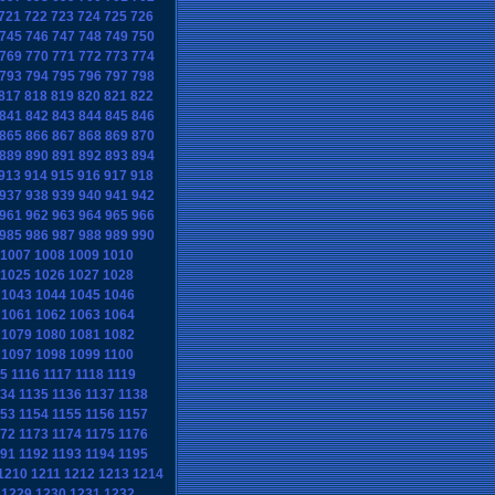
721
722
723
724
725
726
745
746
747
748
749
750
769
770
771
772
773
774
793
794
795
796
797
798
817
818
819
820
821
822
841
842
843
844
845
846
865
866
867
868
869
870
889
890
891
892
893
894
913
914
915
916
917
918
937
938
939
940
941
942
961
962
963
964
965
966
985
986
987
988
989
990
1007
1008
1009
1010
1025
1026
1027
1028
1043
1044
1045
1046
1061
1062
1063
1064
1079
1080
1081
1082
1097
1098
1099
1100
15
1116
1117
1118
1119
134
1135
1136
1137
1138
153
1154
1155
1156
1157
172
1173
1174
1175
1176
191
1192
1193
1194
1195
1210
1211
1212
1213
1214
1229
1230
1231
1232