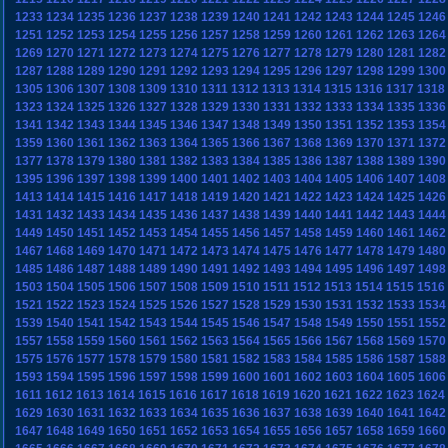
1233
1234
1235
1236
1237
1238
1239
1240
1241
1242
1243
1244
1245
1246
1251
1252
1253
1254
1255
1256
1257
1258
1259
1260
1261
1262
1263
1264
1269
1270
1271
1272
1273
1274
1275
1276
1277
1278
1279
1280
1281
1282
1287
1288
1289
1290
1291
1292
1293
1294
1295
1296
1297
1298
1299
1300
1305
1306
1307
1308
1309
1310
1311
1312
1313
1314
1315
1316
1317
1318
1323
1324
1325
1326
1327
1328
1329
1330
1331
1332
1333
1334
1335
1336
1341
1342
1343
1344
1345
1346
1347
1348
1349
1350
1351
1352
1353
1354
1359
1360
1361
1362
1363
1364
1365
1366
1367
1368
1369
1370
1371
1372
1377
1378
1379
1380
1381
1382
1383
1384
1385
1386
1387
1388
1389
1390
1395
1396
1397
1398
1399
1400
1401
1402
1403
1404
1405
1406
1407
1408
1413
1414
1415
1416
1417
1418
1419
1420
1421
1422
1423
1424
1425
1426
1431
1432
1433
1434
1435
1436
1437
1438
1439
1440
1441
1442
1443
1444
1449
1450
1451
1452
1453
1454
1455
1456
1457
1458
1459
1460
1461
1462
1467
1468
1469
1470
1471
1472
1473
1474
1475
1476
1477
1478
1479
1480
1485
1486
1487
1488
1489
1490
1491
1492
1493
1494
1495
1496
1497
1498
1503
1504
1505
1506
1507
1508
1509
1510
1511
1512
1513
1514
1515
1516
1521
1522
1523
1524
1525
1526
1527
1528
1529
1530
1531
1532
1533
1534
1539
1540
1541
1542
1543
1544
1545
1546
1547
1548
1549
1550
1551
1552
1557
1558
1559
1560
1561
1562
1563
1564
1565
1566
1567
1568
1569
1570
1575
1576
1577
1578
1579
1580
1581
1582
1583
1584
1585
1586
1587
1588
1593
1594
1595
1596
1597
1598
1599
1600
1601
1602
1603
1604
1605
1606
1611
1612
1613
1614
1615
1616
1617
1618
1619
1620
1621
1622
1623
1624
1629
1630
1631
1632
1633
1634
1635
1636
1637
1638
1639
1640
1641
1642
1647
1648
1649
1650
1651
1652
1653
1654
1655
1656
1657
1658
1659
1660