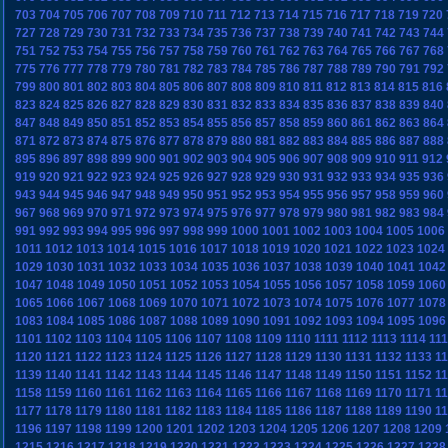
703
704
705
706
707
708
709
710
711
712
713
714
715
716
717
718
719
720
727
728
729
730
731
732
733
734
735
736
737
738
739
740
741
742
743
744
751
752
753
754
755
756
757
758
759
760
761
762
763
764
765
766
767
768
775
776
777
778
779
780
781
782
783
784
785
786
787
788
789
790
791
792
799
800
801
802
803
804
805
806
807
808
809
810
811
812
813
814
815
816
823
824
825
826
827
828
829
830
831
832
833
834
835
836
837
838
839
840
847
848
849
850
851
852
853
854
855
856
857
858
859
860
861
862
863
864
871
872
873
874
875
876
877
878
879
880
881
882
883
884
885
886
887
888
895
896
897
898
899
900
901
902
903
904
905
906
907
908
909
910
911
912
919
920
921
922
923
924
925
926
927
928
929
930
931
932
933
934
935
936
943
944
945
946
947
948
949
950
951
952
953
954
955
956
957
958
959
960
967
968
969
970
971
972
973
974
975
976
977
978
979
980
981
982
983
984
991
992
993
994
995
996
997
998
999
1000
1001
1002
1003
1004
1005
1006
1011
1012
1013
1014
1015
1016
1017
1018
1019
1020
1021
1022
1023
1024
1029
1030
1031
1032
1033
1034
1035
1036
1037
1038
1039
1040
1041
1042
1047
1048
1049
1050
1051
1052
1053
1054
1055
1056
1057
1058
1059
1060
1065
1066
1067
1068
1069
1070
1071
1072
1073
1074
1075
1076
1077
1078
1083
1084
1085
1086
1087
1088
1089
1090
1091
1092
1093
1094
1095
1096
1101
1102
1103
1104
1105
1106
1107
1108
1109
1110
1111
1112
1113
1114
11
1120
1121
1122
1123
1124
1125
1126
1127
1128
1129
1130
1131
1132
1133
1
1139
1140
1141
1142
1143
1144
1145
1146
1147
1148
1149
1150
1151
1152
1
1158
1159
1160
1161
1162
1163
1164
1165
1166
1167
1168
1169
1170
1171
1
1177
1178
1179
1180
1181
1182
1183
1184
1185
1186
1187
1188
1189
1190
1
1196
1197
1198
1199
1200
1201
1202
1203
1204
1205
1206
1207
1208
1209
1215
1216
1217
1218
1219
1220
1221
1222
1223
1224
1225
1226
1227
1228