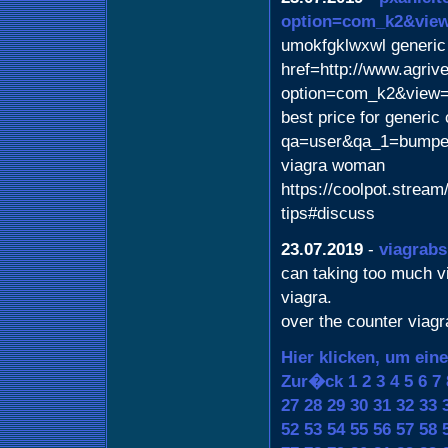
option=com_k2&view
umokfgklwxwl generic
href=http://www.agrive
option=com_k2&view=i
best price for generic
qa=user&qa_1=bumper
viagra woman
https://coolpot.stream
tips#discuss
23.07.2019
-
viagrab
can taking too much v
viagra.
over the counter viagr
Hier klicken, um ein
Zur�ck
1
2
3
4
5
6
7
27
28
29
30
31
32
33
52
53
54
55
56
57
58