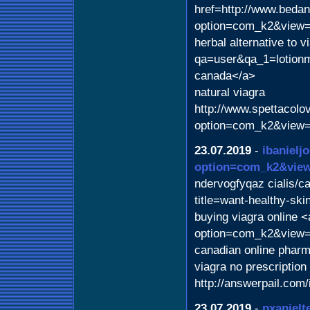
href=http://www.bedan
option=com_k2&view=
herbal alternative to 
qa=user&qa_1=lotionma
canada</a>
natural viagra
http://www.spettacolov
option=com_k2&view=
23.07.2019
-
ibanieljo
option=com_k2&view
ndervogfyqaz cialis/c
title=want-healthy-sk
buying viagra online <
option=com_k2&view=i
canadian online phar
viagra no prescription
http://answerpail.co
23.07.2019
-
pxanielt