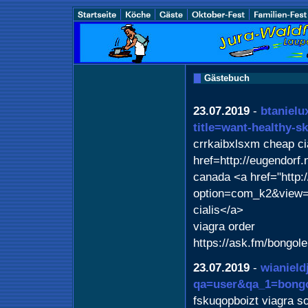
Gästebuch
23.07.2019
-
btanielu
title=want-healthy-sk
crrkaibxlsxm cheap ci
href=http://eugendorf.
canada <a href="http:
option=com_k2&view=i
cialis</a>
viagra order
https://ask.fm/bongole
23.07.2019
-
wianield
qa=user&qa_1=bongo
fskuqopboizt viagra so