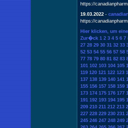
https://canadianphar
19.03.2022
-
canadia
https://canadianphar
Hier klicken, um ein
Zur�ck
1
2
3
4
5
6
7
27
28
29
30
31
32
33
52
53
54
55
56
57
58
77
78
79
80
81
82
83
101
102
103
104
105
119
120
121
122
123
137
138
139
140
141
155
156
157
158
159
173
174
175
176
177
191
192
193
194
195
209
210
211
212
213
227
228
229
230
231
245
246
247
248
249
263
264
265
266
267