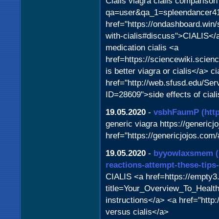
Cialis viagra cialis comparison
qa=user&qa_1=spleendancer41>ci
href="https://ondashboard.win/
with-cialis#discuss">CIALIS</a
medication cialis <a
href=https://sciencewiki.scie
is better viagra or cialis</a> ci
href="http://web.sfusd.edu/S
ID=28609">side effects of cial
19.05.2020
-
vsbhFaumP
(htt
generic viagra https://genericj
href="https://genericjojos.com/
19.05.2020
-
byyowlaxsmem
reactions-attempt-these-tips-f
CIALIS <a href=https://empty3
title=Your_Overview_To_Healt
instructions</a> <a href="http:
versus cialis</a>