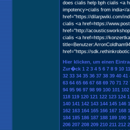
does cialis help bph cialis <a
impotency>cialis from india</a
href="https://dilarpwiki.com/i
cialis <a href=https://www.pos
href="http://acousticsworkshop
cialis <a href=https://konzertk
title=Benutzer:ArronColdham94>b
href="https://sdk.rethinkrobot
Hier klicken, um einen Eintr
Zur�ck
1
2
3
4
5
6
7
8
9
10
1
32
33
34
35
36
37
38
39
40
41
63
64
65
66
67
68
69
70
71
72
94
95
96
97
98
99
100
101
102
118
119
120
121
122
123
124
1
140
141
142
143
144
145
146
162
163
164
165
166
167
168
184
185
186
187
188
189
190
206
207
208
209
210
211
212
2