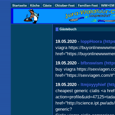
Gästebuch
19.05.2020
-
loppHoora
(http
viagra https://buyonlinewwwme
href="https://buyonlinewwwmen
19.05.2020
-
bfbnswism
(http
buy viagra https://sexviagen.co
href="https://sexviagen.com/#"
19.05.2020
-
ltmjoyyyhief
(ht
cheapest generic cialis <a hr
action=profile&uid=47125>tada
href="http://science.ipt.pw/ad
generic?