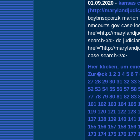
01.09.2020
-
kansas c
(http://marylandjudi
bqybnsqcorzk marion 
nmcourts gov case lo
href=http://marylandj
search</a> dc judicia
href="http://marylandj
case search</a>
Hier klicken, um ein
Zur�ck
1
2
3
4
5
6
7
27
28
29
30
31
32
33
52
53
54
55
56
57
58
77
78
79
80
81
82
83
101
102
103
104
105
119
120
121
122
123
137
138
139
140
141
155
156
157
158
159
173
174
175
176
177