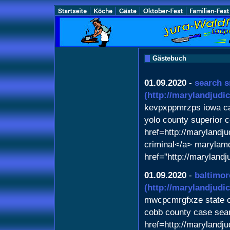
Gästebuch
01.09.2020
-
search s
(http://marylandjudi
kevpxppmrzps iowa c
yolo county superior 
href=http://maryland
criminal</a> marylam
href="http://maryland
01.09.2020
-
baltimor
(http://marylandjudi
mwcpcmrgfxze state o
cobb county case sea
href=http://marylandj