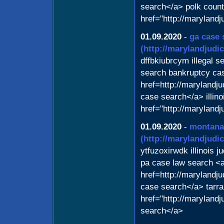
search</a> polk count
href="http://maryland
01.09.2020
-
ga case 
(http://marylandjudi
dffbkiubrcym illegal 
search bankruptcy ca
href=http://marylandj
case search</a> illin
href="http://marylan
01.09.2020
-
montana 
(http://marylandjudi
ytfuzoxirwdk illinois j
pa case law search <
href=http://marylandj
case search</a> tarra
href="http://marylandj
search</a>