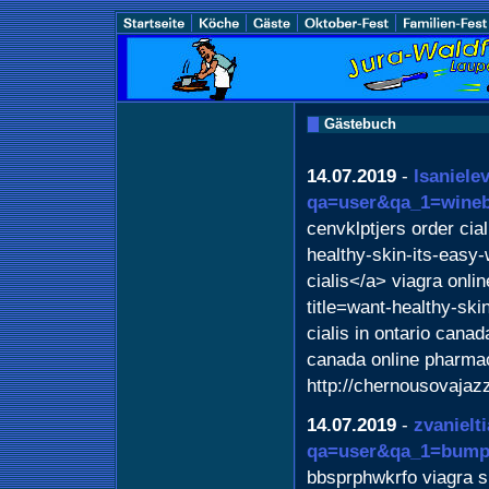
Gästebuch
14.07.2019
-
lsaniele
qa=user&qa_1=wineb
cenvklptjers order cia
healthy-skin-its-easy
cialis</a> viagra onli
title=want-healthy-ski
cialis in ontario cana
canada online pharma
http://chernousovajaz
14.07.2019
-
zvanielt
qa=user&qa_1=bump
bbsprphwkrfo viagra s