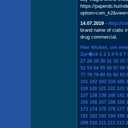
https://paperdo.hu/in
option=com_k2&view=
14.07.2019
-
http://ci
brand name of cialis in 
drug commercial.
Hier klicken, um ein
Zur�ck
1
2
3
4
5
6
7
27
28
29
30
31
32
33
52
53
54
55
56
57
58
77
78
79
80
81
82
83
101
102
103
104
105
119
120
121
122
123
137
138
139
140
141
155
156
157
158
159
173
174
175
176
177
191
192
193
194
195
209
210
211
212
213