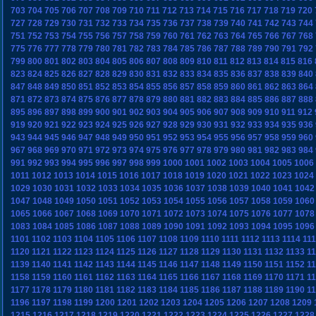
703
704
705
706
707
708
709
710
711
712
713
714
715
716
717
718
719
720
727
728
729
730
731
732
733
734
735
736
737
738
739
740
741
742
743
744
751
752
753
754
755
756
757
758
759
760
761
762
763
764
765
766
767
768
775
776
777
778
779
780
781
782
783
784
785
786
787
788
789
790
791
792
799
800
801
802
803
804
805
806
807
808
809
810
811
812
813
814
815
816
823
824
825
826
827
828
829
830
831
832
833
834
835
836
837
838
839
840
847
848
849
850
851
852
853
854
855
856
857
858
859
860
861
862
863
864
871
872
873
874
875
876
877
878
879
880
881
882
883
884
885
886
887
888
895
896
897
898
899
900
901
902
903
904
905
906
907
908
909
910
911
912
919
920
921
922
923
924
925
926
927
928
929
930
931
932
933
934
935
936
943
944
945
946
947
948
949
950
951
952
953
954
955
956
957
958
959
960
967
968
969
970
971
972
973
974
975
976
977
978
979
980
981
982
983
984
991
992
993
994
995
996
997
998
999
1000
1001
1002
1003
1004
1005
1006
1011
1012
1013
1014
1015
1016
1017
1018
1019
1020
1021
1022
1023
1024
1029
1030
1031
1032
1033
1034
1035
1036
1037
1038
1039
1040
1041
1042
1047
1048
1049
1050
1051
1052
1053
1054
1055
1056
1057
1058
1059
1060
1065
1066
1067
1068
1069
1070
1071
1072
1073
1074
1075
1076
1077
1078
1083
1084
1085
1086
1087
1088
1089
1090
1091
1092
1093
1094
1095
1096
1101
1102
1103
1104
1105
1106
1107
1108
1109
1110
1111
1112
1113
1114
11
1120
1121
1122
1123
1124
1125
1126
1127
1128
1129
1130
1131
1132
1133
1
1139
1140
1141
1142
1143
1144
1145
1146
1147
1148
1149
1150
1151
1152
1
1158
1159
1160
1161
1162
1163
1164
1165
1166
1167
1168
1169
1170
1171
1
1177
1178
1179
1180
1181
1182
1183
1184
1185
1186
1187
1188
1189
1190
1
1196
1197
1198
1199
1200
1201
1202
1203
1204
1205
1206
1207
1208
1209
1215
1216
1217
1218
1219
1220
1221
1222
1223
1224
1225
1226
1227
1228