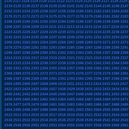
2116
2117
2118
2119
2120
2121
2122
2123
2124
2125
2126
2127
2128
2129
2134
2135
2136
2137
2138
2139
2140
2141
2142
2143
2144
2145
2146
2147
2152
2153
2154
2155
2156
2157
2158
2159
2160
2161
2162
2163
2164
2165
2170
2171
2172
2173
2174
2175
2176
2177
2178
2179
2180
2181
2182
2183
2188
2189
2190
2191
2192
2193
2194
2195
2196
2197
2198
2199
2200
2201
2206
2207
2208
2209
2210
2211
2212
2213
2214
2215
2216
2217
2218
2219
2224
2225
2226
2227
2228
2229
2230
2231
2232
2233
2234
2235
2236
2237
2242
2243
2244
2245
2246
2247
2248
2249
2250
2251
2252
2253
2254
2255
2260
2261
2262
2263
2264
2265
2266
2267
2268
2269
2270
2271
2272
2273
2278
2279
2280
2281
2282
2283
2284
2285
2286
2287
2288
2289
2290
2291
2296
2297
2298
2299
2300
2301
2302
2303
2304
2305
2306
2307
2308
2309
2314
2315
2316
2317
2318
2319
2320
2321
2322
2323
2324
2325
2326
2327
2332
2333
2334
2335
2336
2337
2338
2339
2340
2341
2342
2343
2344
2345
2350
2351
2352
2353
2354
2355
2356
2357
2358
2359
2360
2361
2362
2363
2368
2369
2370
2371
2372
2373
2374
2375
2376
2377
2378
2379
2380
2381
2386
2387
2388
2389
2390
2391
2392
2393
2394
2395
2396
2397
2398
2399
2404
2405
2406
2407
2408
2409
2410
2411
2412
2413
2414
2415
2416
2417
2422
2423
2424
2425
2426
2427
2428
2429
2430
2431
2432
2433
2434
2435
2440
2441
2442
2443
2444
2445
2446
2447
2448
2449
2450
2451
2452
2453
2458
2459
2460
2461
2462
2463
2464
2465
2466
2467
2468
2469
2470
2471
2476
2477
2478
2479
2480
2481
2482
2483
2484
2485
2486
2487
2488
2489
2494
2495
2496
2497
2498
2499
2500
2501
2502
2503
2504
2505
2506
2507
2512
2513
2514
2515
2516
2517
2518
2519
2520
2521
2522
2523
2524
2525
2530
2531
2532
2533
2534
2535
2536
2537
2538
2539
2540
2541
2542
2543
2548
2549
2550
2551
2552
2553
2554
2555
2556
2557
2558
2559
2560
2561