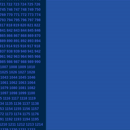
721
722
723
724
725
726
745
746
747
748
749
750
769
770
771
772
773
774
793
794
795
796
797
798
817
818
819
820
821
822
841
842
843
844
845
846
865
866
867
868
869
870
889
890
891
892
893
894
913
914
915
916
917
918
937
938
939
940
941
942
961
962
963
964
965
966
985
986
987
988
989
990
1007
1008
1009
1010
1025
1026
1027
1028
1043
1044
1045
1046
1061
1062
1063
1064
1079
1080
1081
1082
1097
1098
1099
1100
15
1116
1117
1118
1119
134
1135
1136
1137
1138
153
1154
1155
1156
1157
172
1173
1174
1175
1176
191
1192
1193
1194
1195
1210
1211
1212
1213
1214
1229
1230
1231
1232