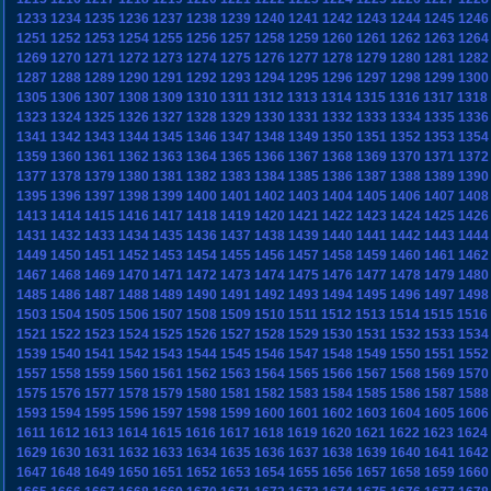
1233
1234
1235
1236
1237
1238
1239
1240
1241
1242
1243
1244
1245
1246
1251
1252
1253
1254
1255
1256
1257
1258
1259
1260
1261
1262
1263
1264
1269
1270
1271
1272
1273
1274
1275
1276
1277
1278
1279
1280
1281
1282
1287
1288
1289
1290
1291
1292
1293
1294
1295
1296
1297
1298
1299
1300
1305
1306
1307
1308
1309
1310
1311
1312
1313
1314
1315
1316
1317
1318
1323
1324
1325
1326
1327
1328
1329
1330
1331
1332
1333
1334
1335
1336
1341
1342
1343
1344
1345
1346
1347
1348
1349
1350
1351
1352
1353
1354
1359
1360
1361
1362
1363
1364
1365
1366
1367
1368
1369
1370
1371
1372
1377
1378
1379
1380
1381
1382
1383
1384
1385
1386
1387
1388
1389
1390
1395
1396
1397
1398
1399
1400
1401
1402
1403
1404
1405
1406
1407
1408
1413
1414
1415
1416
1417
1418
1419
1420
1421
1422
1423
1424
1425
1426
1431
1432
1433
1434
1435
1436
1437
1438
1439
1440
1441
1442
1443
1444
1449
1450
1451
1452
1453
1454
1455
1456
1457
1458
1459
1460
1461
1462
1467
1468
1469
1470
1471
1472
1473
1474
1475
1476
1477
1478
1479
1480
1485
1486
1487
1488
1489
1490
1491
1492
1493
1494
1495
1496
1497
1498
1503
1504
1505
1506
1507
1508
1509
1510
1511
1512
1513
1514
1515
1516
1521
1522
1523
1524
1525
1526
1527
1528
1529
1530
1531
1532
1533
1534
1539
1540
1541
1542
1543
1544
1545
1546
1547
1548
1549
1550
1551
1552
1557
1558
1559
1560
1561
1562
1563
1564
1565
1566
1567
1568
1569
1570
1575
1576
1577
1578
1579
1580
1581
1582
1583
1584
1585
1586
1587
1588
1593
1594
1595
1596
1597
1598
1599
1600
1601
1602
1603
1604
1605
1606
1611
1612
1613
1614
1615
1616
1617
1618
1619
1620
1621
1622
1623
1624
1629
1630
1631
1632
1633
1634
1635
1636
1637
1638
1639
1640
1641
1642
1647
1648
1649
1650
1651
1652
1653
1654
1655
1656
1657
1658
1659
1660