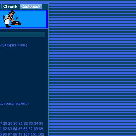
acyempire.com/)
macyempire.com/)
7
28
29
30
31
32
33
34
35
1
62
63
64
65
66
67
68
69
5
96
97
98
99
100
101
102