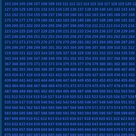
103
104
105
106
107
108
109
110
111
112
113
114
115
116
117
118
119
120
1
127
128
129
130
131
132
133
134
135
136
137
138
139
140
141
142
143
144
151
152
153
154
155
156
157
158
159
160
161
162
163
164
165
166
167
168
175
176
177
178
179
180
181
182
183
184
185
186
187
188
189
190
191
192
199
200
201
202
203
204
205
206
207
208
209
210
211
212
213
214
215
216
223
224
225
226
227
228
229
230
231
232
233
234
235
236
237
238
239
240
247
248
249
250
251
252
253
254
255
256
257
258
259
260
261
262
263
264
271
272
273
274
275
276
277
278
279
280
281
282
283
284
285
286
287
288
295
296
297
298
299
300
301
302
303
304
305
306
307
308
309
310
311
312
319
320
321
322
323
324
325
326
327
328
329
330
331
332
333
334
335
336
343
344
345
346
347
348
349
350
351
352
353
354
355
356
357
358
359
360
367
368
369
370
371
372
373
374
375
376
377
378
379
380
381
382
383
384
391
392
393
394
395
396
397
398
399
400
401
402
403
404
405
406
407
408
415
416
417
418
419
420
421
422
423
424
425
426
427
428
429
430
431
432
439
440
441
442
443
444
445
446
447
448
449
450
451
452
453
454
455
456
463
464
465
466
467
468
469
470
471
472
473
474
475
476
477
478
479
480
487
488
489
490
491
492
493
494
495
496
497
498
499
500
501
502
503
504
511
512
513
514
515
516
517
518
519
520
521
522
523
524
525
526
527
528
535
536
537
538
539
540
541
542
543
544
545
546
547
548
549
550
551
552
559
560
561
562
563
564
565
566
567
568
569
570
571
572
573
574
575
576
583
584
585
586
587
588
589
590
591
592
593
594
595
596
597
598
599
600
607
608
609
610
611
612
613
614
615
616
617
618
619
620
621
622
623
624
631
632
633
634
635
636
637
638
639
640
641
642
643
644
645
646
647
648
655
656
657
658
659
660
661
662
663
664
665
666
667
668
669
670
671
672
679
680
681
682
683
684
685
686
687
688
689
690
691
692
693
694
695
696