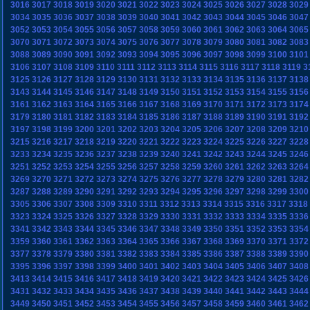
3016
3017
3018
3019
3020
3021
3022
3023
3024
3025
3026
3027
3028
3029
3034
3035
3036
3037
3038
3039
3040
3041
3042
3043
3044
3045
3046
3047
3052
3053
3054
3055
3056
3057
3058
3059
3060
3061
3062
3063
3064
3065
3070
3071
3072
3073
3074
3075
3076
3077
3078
3079
3080
3081
3082
3083
3088
3089
3090
3091
3092
3093
3094
3095
3096
3097
3098
3099
3100
3101
3106
3107
3108
3109
3110
3111
3112
3113
3114
3115
3116
3117
3118
3119
3
3125
3126
3127
3128
3129
3130
3131
3132
3133
3134
3135
3136
3137
3138
3143
3144
3145
3146
3147
3148
3149
3150
3151
3152
3153
3154
3155
3156
3161
3162
3163
3164
3165
3166
3167
3168
3169
3170
3171
3172
3173
3174
3179
3180
3181
3182
3183
3184
3185
3186
3187
3188
3189
3190
3191
3192
3197
3198
3199
3200
3201
3202
3203
3204
3205
3206
3207
3208
3209
3210
3215
3216
3217
3218
3219
3220
3221
3222
3223
3224
3225
3226
3227
3228
3233
3234
3235
3236
3237
3238
3239
3240
3241
3242
3243
3244
3245
3246
3251
3252
3253
3254
3255
3256
3257
3258
3259
3260
3261
3262
3263
3264
3269
3270
3271
3272
3273
3274
3275
3276
3277
3278
3279
3280
3281
3282
3287
3288
3289
3290
3291
3292
3293
3294
3295
3296
3297
3298
3299
3300
3305
3306
3307
3308
3309
3310
3311
3312
3313
3314
3315
3316
3317
3318
3323
3324
3325
3326
3327
3328
3329
3330
3331
3332
3333
3334
3335
3336
3341
3342
3343
3344
3345
3346
3347
3348
3349
3350
3351
3352
3353
3354
3359
3360
3361
3362
3363
3364
3365
3366
3367
3368
3369
3370
3371
3372
3377
3378
3379
3380
3381
3382
3383
3384
3385
3386
3387
3388
3389
3390
3395
3396
3397
3398
3399
3400
3401
3402
3403
3404
3405
3406
3407
3408
3413
3414
3415
3416
3417
3418
3419
3420
3421
3422
3423
3424
3425
3426
3431
3432
3433
3434
3435
3436
3437
3438
3439
3440
3441
3442
3443
3444
3449
3450
3451
3452
3453
3454
3455
3456
3457
3458
3459
3460
3461
3462