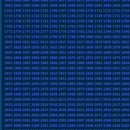
1665
1666
1667
1668
1669
1670
1671
1672
1673
1674
1675
1676
1677
1678
1683
1684
1685
1686
1687
1688
1689
1690
1691
1692
1693
1694
1695
1696
1701
1702
1703
1704
1705
1706
1707
1708
1709
1710
1711
1712
1713
1714
1719
1720
1721
1722
1723
1724
1725
1726
1727
1728
1729
1730
1731
1732
1737
1738
1739
1740
1741
1742
1743
1744
1745
1746
1747
1748
1749
1750
1755
1756
1757
1758
1759
1760
1761
1762
1763
1764
1765
1766
1767
1768
1773
1774
1775
1776
1777
1778
1779
1780
1781
1782
1783
1784
1785
1786
1791
1792
1793
1794
1795
1796
1797
1798
1799
1800
1801
1802
1803
1804
1809
1810
1811
1812
1813
1814
1815
1816
1817
1818
1819
1820
1821
1822
1827
1828
1829
1830
1831
1832
1833
1834
1835
1836
1837
1838
1839
1840
1845
1846
1847
1848
1849
1850
1851
1852
1853
1854
1855
1856
1857
1858
1863
1864
1865
1866
1867
1868
1869
1870
1871
1872
1873
1874
1875
1876
1881
1882
1883
1884
1885
1886
1887
1888
1889
1890
1891
1892
1893
1894
1899
1900
1901
1902
1903
1904
1905
1906
1907
1908
1909
1910
1911
1912
1917
1918
1919
1920
1921
1922
1923
1924
1925
1926
1927
1928
1929
1930
1935
1936
1937
1938
1939
1940
1941
1942
1943
1944
1945
1946
1947
1948
1953
1954
1955
1956
1957
1958
1959
1960
1961
1962
1963
1964
1965
1966
1971
1972
1973
1974
1975
1976
1977
1978
1979
1980
1981
1982
1983
1984
1989
1990
1991
1992
1993
1994
1995
1996
1997
1998
1999
2000
2001
2002
2007
2008
2009
2010
2011
2012
2013
2014
2015
2016
2017
2018
2019
2020
2025
2026
2027
2028
2029
2030
2031
2032
2033
2034
2035
2036
2037
2038
2043
2044
2045
2046
2047
2048
2049
2050
2051
2052
2053
2054
2055
2056
2061
2062
2063
2064
2065
2066
2067
2068
2069
2070
2071
2072
2073
2074
2079
2080
2081
2082
2083
2084
2085
2086
2087
2088
2089
2090
2091
2092
2097
2098
2099
2100
2101
2102
2103
2104
2105
2106
2107
2108
2109
2110