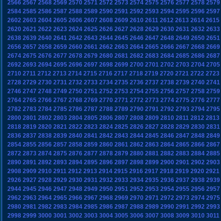
2566
2567
2568
2569
2570
2571
2572
2573
2574
2575
2576
2577
2578
2579
2584
2585
2586
2587
2588
2589
2590
2591
2592
2593
2594
2595
2596
2597
2602
2603
2604
2605
2606
2607
2608
2609
2610
2611
2612
2613
2614
2615
2620
2621
2622
2623
2624
2625
2626
2627
2628
2629
2630
2631
2632
2633
2638
2639
2640
2641
2642
2643
2644
2645
2646
2647
2648
2649
2650
2651
2656
2657
2658
2659
2660
2661
2662
2663
2664
2665
2666
2667
2668
2669
2674
2675
2676
2677
2678
2679
2680
2681
2682
2683
2684
2685
2686
2687
2692
2693
2694
2695
2696
2697
2698
2699
2700
2701
2702
2703
2704
2705
2710
2711
2712
2713
2714
2715
2716
2717
2718
2719
2720
2721
2722
2723
2728
2729
2730
2731
2732
2733
2734
2735
2736
2737
2738
2739
2740
2741
2746
2747
2748
2749
2750
2751
2752
2753
2754
2755
2756
2757
2758
2759
2764
2765
2766
2767
2768
2769
2770
2771
2772
2773
2774
2775
2776
2777
2782
2783
2784
2785
2786
2787
2788
2789
2790
2791
2792
2793
2794
2795
2800
2801
2802
2803
2804
2805
2806
2807
2808
2809
2810
2811
2812
2813
2818
2819
2820
2821
2822
2823
2824
2825
2826
2827
2828
2829
2830
2831
2836
2837
2838
2839
2840
2841
2842
2843
2844
2845
2846
2847
2848
2849
2854
2855
2856
2857
2858
2859
2860
2861
2862
2863
2864
2865
2866
2867
2872
2873
2874
2875
2876
2877
2878
2879
2880
2881
2882
2883
2884
2885
2890
2891
2892
2893
2894
2895
2896
2897
2898
2899
2900
2901
2902
2903
2908
2909
2910
2911
2912
2913
2914
2915
2916
2917
2918
2919
2920
2921
2926
2927
2928
2929
2930
2931
2932
2933
2934
2935
2936
2937
2938
2939
2944
2945
2946
2947
2948
2949
2950
2951
2952
2953
2954
2955
2956
2957
2962
2963
2964
2965
2966
2967
2968
2969
2970
2971
2972
2973
2974
2975
2980
2981
2982
2983
2984
2985
2986
2987
2988
2989
2990
2991
2992
2993
2998
2999
3000
3001
3002
3003
3004
3005
3006
3007
3008
3009
3010
3011