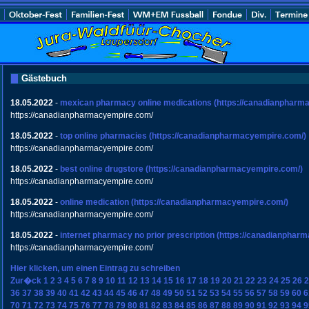
Gästebuch
18.05.2022
-
mexican pharmacy online medications
(https://canadianpharm
https://canadianpharmacyempire.com/
18.05.2022
-
top online pharmacies
(https://canadianpharmacyempire.com/)
https://canadianpharmacyempire.com/
18.05.2022
-
best online drugstore
(https://canadianpharmacyempire.com/)
https://canadianpharmacyempire.com/
18.05.2022
-
online medication
(https://canadianpharmacyempire.com/)
https://canadianpharmacyempire.com/
18.05.2022
-
internet pharmacy no prior prescription
(https://canadianphar
https://canadianpharmacyempire.com/
Hier klicken, um einen Eintrag zu schreiben
Zur�ck
1
2
3
4
5
6
7
8
9
10
11
12
13
14
15
16
17
18
19
20
21
22
23
24
25
26
2
36
37
38
39
40
41
42
43
44
45
46
47
48
49
50
51
52
53
54
55
56
57
58
59
60
6
70
71
72
73
74
75
76
77
78
79
80
81
82
83
84
85
86
87
88
89
90
91
92
93
94
9