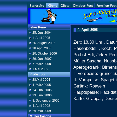
4. April 2008
25. Juni 2004
1. April 2005
Zeit: 18.30 Uhr , Datum
26. August 2005
Hasenbödeli , Koch: P
28.April 2006
20. Oktober 2006
Probst Edi, Jeker René
29. Juni 2007
Müller Sascha, Nuss
7. März 2008
Aperogetränk: Birnens
1.Mai 2009
I- Vorspeise: grüner S
II- Vorspeise: Spagett
28.Mai 2004
4. März 2005
Gtränk: Rotwein
24. Juni 2005
Hauptspeise: Hackdäts
23. Juni 2006
Kaffe: Grappa , Desse
8. September 2006
4. April 2008
29. Mai 2009